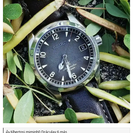
Albertosi
,
miminh0
,
Drácula
y 6 más