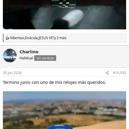
Albertosi
,
Drácula
,
JESUS VIT
y 2 más
R
e
a
Charlino
c
Habitual
c
Sin verificar
i
o
n
30 Jun 2026
#16.592
e
s
Termino junio con uno de mis relojes más queridos.
: