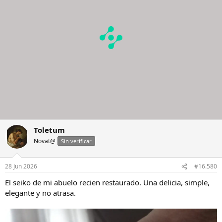
n
e
s
:
Toletum
Novat@
Sin verificar
28 Jun 2026
#16.580
El seiko de mi abuelo recien restaurado. Una delicia, simple,
elegante y no atrasa.