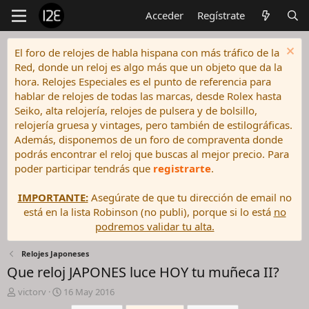
Acceder
Regístrate
El foro de relojes de habla hispana con más tráfico de la
Red, donde un reloj es algo más que un objeto que da la
hora. Relojes Especiales es el punto de referencia para
hablar de relojes de todas las marcas, desde Rolex hasta
Seiko, alta relojería, relojes de pulsera y de bolsillo,
relojería gruesa y vintages, pero también de estilográficas.
Además, disponemos de un foro de compraventa donde
podrás encontrar el reloj que buscas al mejor precio. Para
poder participar tendrás que
registrarte
.
IMPORTANTE:
Asegúrate de que tu dirección de email no
está en la lista Robinson (no publi), porque si lo está
no
podremos validar tu alta.
Relojes Japoneses
Que reloj JAPONES luce HOY tu muñeca II?
I
F
victorv
16 May 2016
n
e