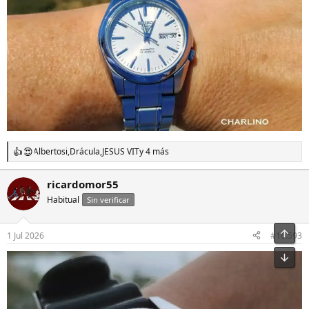
Albertosi
,
Drácula
,
JESUS VIT
y 4 más
R
e
a
ricardomor55
c
Habitual
c
Sin verificar
i
o
n
1 Jul 2026
#16.593
e
s
: