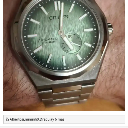
Albertosi
,
miminh0
,
Drácula
y 6 más
R
e