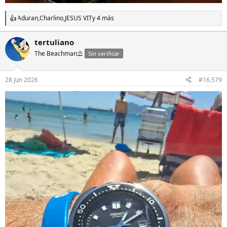
Aduran
,
Charlino
,
JESUS VIT
y 4 más
R
e
a
tertuliano
c
The Beachman⛱️
c
Sin verificar
i
o
n
28 Jun 2026
#16.579
e
s
: