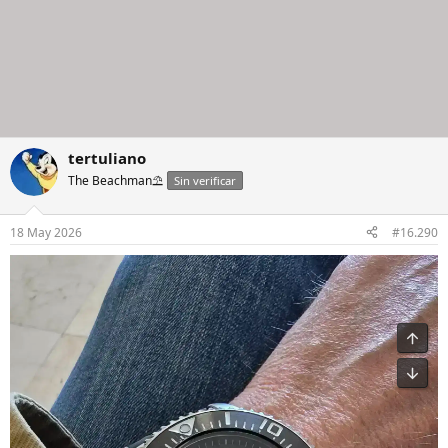
tertuliano
The Beachman⛱️
Sin verificar
18 May 2026
#16.290