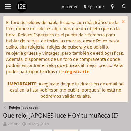
Acceder
Regístrate
El foro de relojes de habla hispana con más tráfico de la
Red, donde un reloj es algo más que un objeto que da la
hora. Relojes Especiales es el punto de referencia para
hablar de relojes de todas las marcas, desde Rolex hasta
Seiko, alta relojería, relojes de pulsera y de bolsillo,
relojería gruesa y vintages, pero también de estilográficas.
Además, disponemos de un foro de compraventa donde
podrás encontrar el reloj que buscas al mejor precio. Para
poder participar tendrás que
registrarte
.
IMPORTANTE:
Asegúrate de que tu dirección de email no
está en la lista Robinson (no publi), porque si lo está
no
podremos validar tu alta.
Relojes Japoneses
Que reloj JAPONES luce HOY tu muñeca II?
I
F
victorv
16 May 2016
n
e