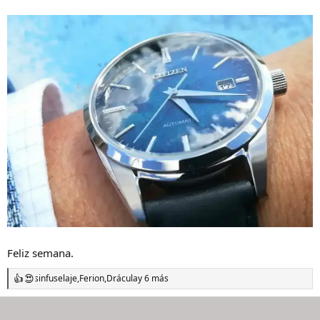
Feliz semana.
sinfuselaje
,
Ferion
,
Drácula
y 6 más
R
e
a
c