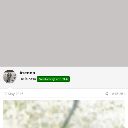
Asenna.
De la casa
Verificad@ con 2FA
17 May 2026
#16.281