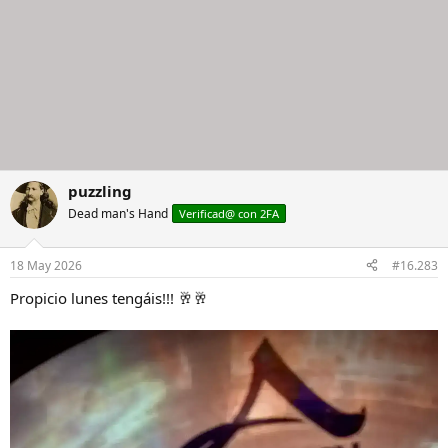
puzzling
Dead man's Hand
Verificad@ con 2FA
18 May 2026
#16.283
Propicio lunes tengáis!!! 🥂🥂