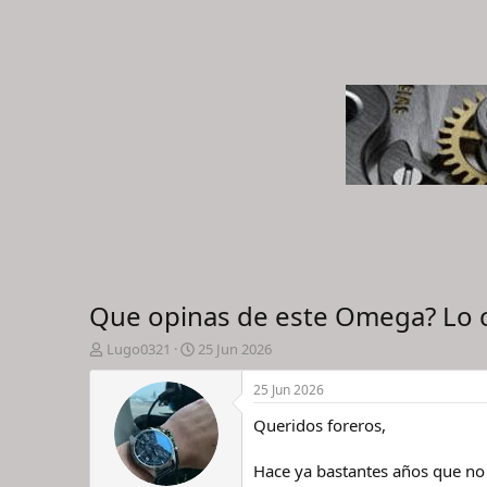
Que opinas de este Omega? Lo
I
F
Lugo0321
25 Jun 2026
n
e
i
c
25 Jun 2026
c
h
Queridos foreros,
i
a
a
d
d
e
Hace ya bastantes años que no
o
i