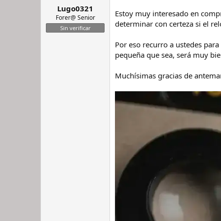
Lugo0321
r
n
Estoy muy interesado en compr
d
i
Forer@ Senior
determinar con certeza si el re
e
c
Sin verificar
l
i
h
o
Por eso recurro a ustedes para
i
pequeña que sea, será muy bie
l
o
Muchísimas gracias de antema