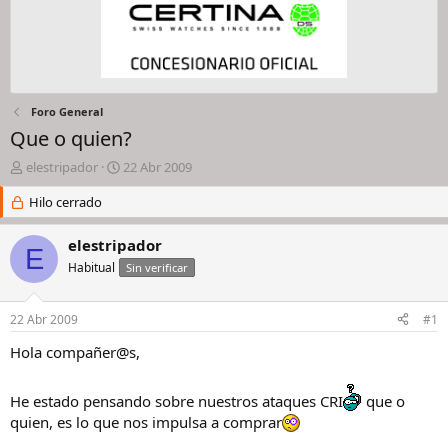
Foro General
Que o quien?
I
F
elestripador
22 Abr 2009
n
e
i
Hilo cerrado
c
c
h
i
a
elestripador
E
a
d
Habitual
Sin verificar
d
e
o
i
r
n
22 Abr 2009
#1
d
i
e
c
Hola compañer@s,
l
i
h
o
He estado pensando sobre nuestros ataques CRI
que o
i
l
quien, es lo que nos impulsa a comprar
o