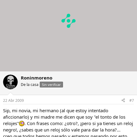
Roninmoreno
De la casa
Sin verificar
22 Abr 2009
#7
Sip, mi novia, mi hermano (al que estoy intentado
aficcionarlo) y mi madre me dicen que soy "el tonto de los
relojes"
. Con frases como: ¿otro?, ¡pero si ya tienes un reloj
negro!, ¿sabes que un reloj sólo vale para dar la hora?...
creo que todos hemos pasado y estamos pasando por esto...