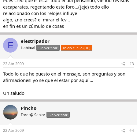
Pues creo que el estar todo el dia pensando, viendo revistas
escaparates, regentando este foro...(jeje) todo ello
relaccionado con los relojes influye
algo, ¿no crees? el mirar el fcv...
en fin es un cúmulo de cosas
elestripador
E
Habitual
Sin verificar
Inició el hilo (OP)
22 Abr 2009
#3
Todo lo que he puesto en el mensaje, son preguntas y son
afirmaciones! yo se que el estar por aquí....
Un saludo
Pincho
Forer@ Senior
Sin verificar
22 Abr 2009
#4