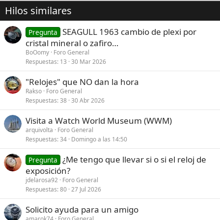
Hilos similares
SEAGULL 1963 cambio de plexi por
Pregunta
cristal mineral o zafiro…
BoOomy
Foro General
Respuestas
13
30 Mar 2026
"Relojes" que NO dan la hora
Rakso
Foro General
Respuestas
38
30 Abr 2026
Visita a Watch World Museum (WWM)
arquivolta
Foro General
Respuestas
34
Domingo a las 14:50
¿Me tengo que llevar si o si el reloj de
Pregunta
exposición?
jdelarosa92
Foro General
Respuestas
80
27 Jul 2026
Solicito ayuda para un amigo
amarok74
Foro General