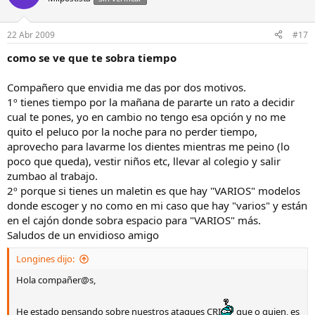
22 Abr 2009
#17
como se ve que te sobra tiempo
Compañero que envidia me das por dos motivos.
1º tienes tiempo por la mañana de pararte un rato a decidir
cual te pones, yo en cambio no tengo esa opción y no me
quito el peluco por la noche para no perder tiempo,
aprovecho para lavarme los dientes mientras me peino (lo
poco que queda), vestir niños etc, llevar al colegio y salir
zumbao al trabajo.
2º porque si tienes un maletin es que hay "VARIOS" modelos
donde escoger y no como en mi caso que hay "varios" y están
en el cajón donde sobra espacio para "VARIOS" más.
Saludos de un envidioso amigo
Longines dijo:
Hola compañer@s,
He estado pensando sobre nuestros ataques CRI
que o quien, es