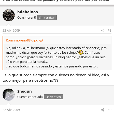
bdebainoa
Quasi-forer@
Sin verificar
22 Abr 2009
#8
Roninmoreno88 dijo:
Sip, mi novia, mi hermano (al que estoy intentado aficcionarlo) y mi
madre me dicen que soy "el tonto de los relojes"
. Con frases
como: ¿otro?, ¡pero si ya tienes un reloj negro!, ¿sabes que un reloj
sólo vale para dar la hora?...
creo que todos hemos pasado y estamos pasando por esto...
Es lo que sucede siempre con quienes no tienen ni idea, asi y
todo mejor para nosotros no???
Shogun
Cuenta cancelada
Sin verificar
22 Abr 2009
#9