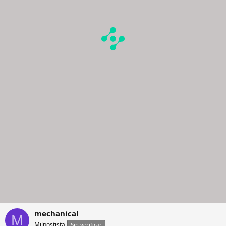
mechanical
M
Milpostista
Sin verificar