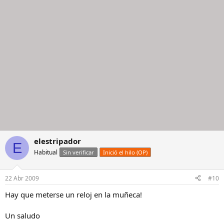
elestripador
E
Habitual
Sin verificar
Inició el hilo (OP)
22 Abr 2009
#10
Hay que meterse un reloj en la muñeca!
Un saludo