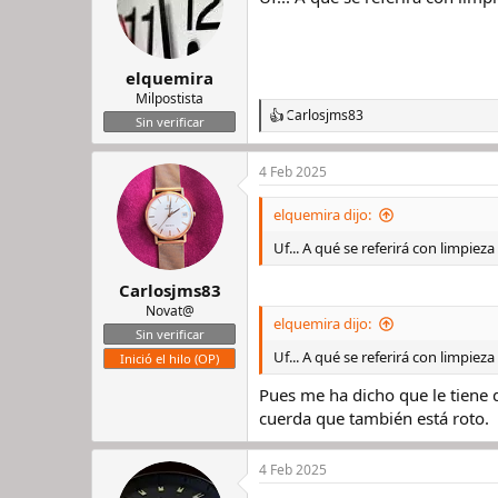
o
n
e
s
elquemira
:
Milpostista
Carlosjms83
R
Sin verificar
e
a
4 Feb 2025
c
c
i
elquemira dijo:
o
n
Uf... A qué se referirá con limpie
e
s
Carlosjms83
:
Novat@
elquemira dijo:
Sin verificar
Uf... A qué se referirá con limpie
Inició el hilo (OP)
Pues me ha dicho que le tiene 
cuerda que también está roto.
4 Feb 2025