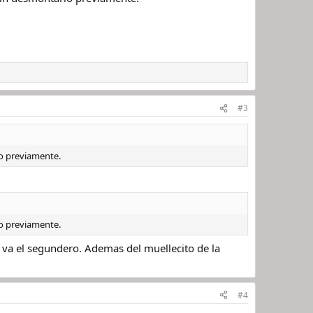
#3
lo previamente.
lo previamente.
e va el segundero. Ademas del muellecito de la
#4