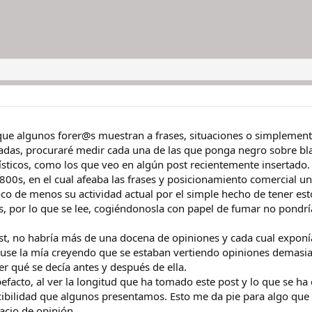
que algunos forer@s muestran a frases, situaciones o simplemente
radas, procuraré medir cada una de las que ponga negro sobre bla
ísticos, como los que veo en algún post recientemente insertado. 
4800s, en el cual afeaba las frases y posicionamiento comercial
co de menos su actividad actual por el simple hecho de tener esto
s, por lo que se lee, cogiéndonosla con papel de fumar no pondrí
ost, no habría más de una docena de opiniones y cada cual exponí
use la mía creyendo que se estaban vertiendo opiniones demasiad
r qué se decía antes y después de ella.
facto, al ver la longitud que ha tomado este post y lo que se 
scibilidad que algunos presentamos. Esto me da pie para algo que 
pacio de opinión.