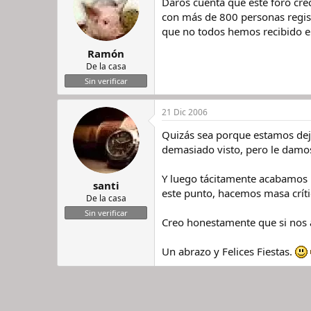
Daros cuenta que este foro cre
con más de 800 personas regis
que no todos hemos recibido e
Ramón
De la casa
Sin verificar
21 Dic 2006
Quizás sea porque estamos deja
demasiado visto, pero le damos
Y luego tácitamente acabamos h
santi
este punto, hacemos masa crític
De la casa
Sin verificar
Creo honestamente que si nos a
Un abrazo y Felices Fiestas.