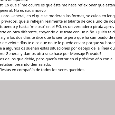
st. Lo que sí me ocurre es que éste me hace reflexionar que est
general. No es nada nuevo
l Foro General, en el que se moderan las formas, se cuida en len
rivados, que sí reflejan realmente el talante de cada uno de nos
tupendo y hasta “meloso” en el F.G. es un verdadero pirata apro
vierte en otra diferente, creyendo que trata con un niño. Quién te 
 y a los dos días te dice que lo siente pero que ha cambiado de
o de veinte días te dice que no te le puede enviar porque su horar
 a algunos os suenan estas situaciones por debajo de la línea q
oro General y damos otra si se hace por Mensaje Privado?
 de los que debía, pero quería entrar en el próximo año con el b
e estaban pesando demasiado.
fiestas en compañía de todos los seres queridos.