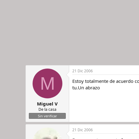
21 Dic 2006
M
Estoy totalmente de acuerdo co
tu.Un abrazo
Miguel V
De la casa
Sin verificar
21 Dic 2006