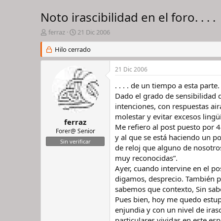
Noto irascibilidad en el foro. . . .
I
F
ferraz
21 Dic 2006
n
e
i
Hilo cerrado
c
c
h
i
a
21 Dic 2006
a
d
d
e
. . . . de un tiempo a esta parte.
o
i
Dado el grado de sensibilidad 
r
n
intenciones, con respuestas ai
d
i
molestar y evitar excesos lingü
e
c
ferraz
Me refiero al post puesto por 
l
i
Forer@ Senior
y al que se está haciendo un po
h
o
Sin verificar
i
de reloj que alguno de nosotro
l
muy reconocidas”.
o
Ayer, cuando intervine en el p
digamos, desprecio. También p
sabemos que contexto, Sin sabe
Pues bien, hoy me quedo estupe
enjundia y con un nivel de ira
particulares vividas en este es