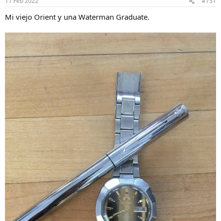
11 Feb 2022
#731
e
s
Mi viejo Orient y una Waterman Graduate.
: