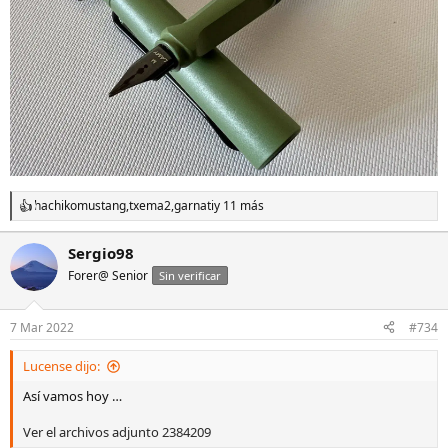
hachikomustang
,
txema2
,
garnati
y 11 más
R
e
a
Sergio98
c
Forer@ Senior
c
Sin verificar
i
o
n
7 Mar 2022
#734
e
s
Lucense dijo:
:
Así vamos hoy …
Ver el archivos adjunto 2384209