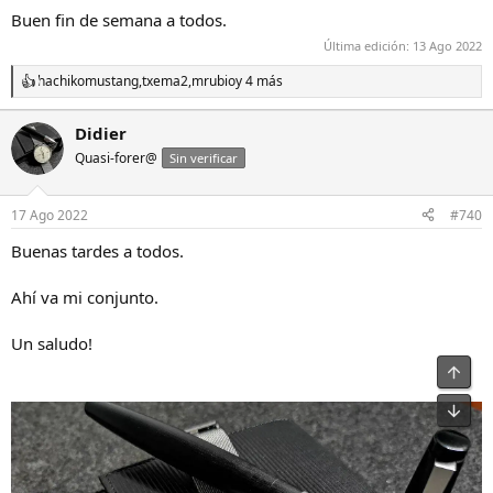
Buen fin de semana a todos.
Última edición:
13 Ago 2022
hachikomustang
,
txema2
,
mrubio
y 4 más
R
e
a
Didier
c
Quasi-forer@
c
Sin verificar
i
o
n
17 Ago 2022
#740
e
s
Buenas tardes a todos.
:
Ahí va mi conjunto.
Un saludo!