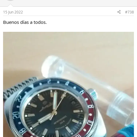
i
o
n
15 Jun 2022
#738
e
s
Buenos días a todos.
: