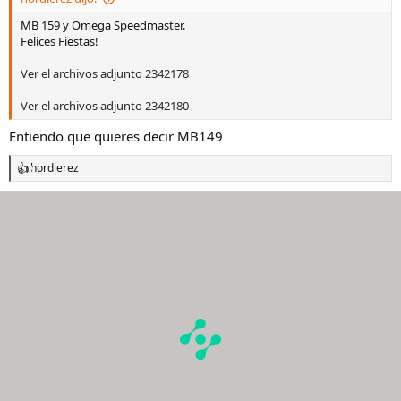
:
MB 159 y Omega Speedmaster.
Felices Fiestas!
Ver el archivos adjunto 2342178
Ver el archivos adjunto 2342180
Entiendo que quieres decir MB149
hordierez
R
e
a
c
c
i
o
n
e
s
: