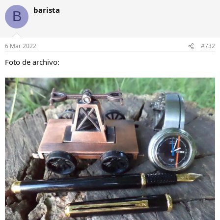
barista
B
6 Mar 2022
#732
Foto de archivo: