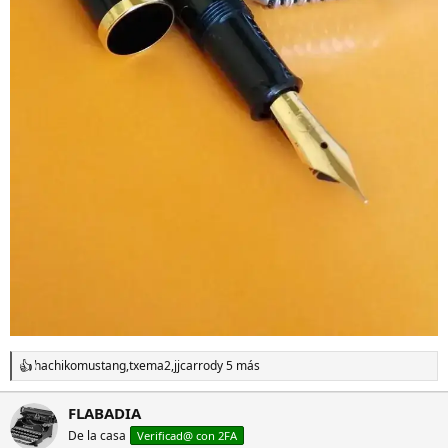
hachikomustang
,
txema2
,
jjcarrod
y 5 más
R
e
a
FLABADIA
c
De la casa
c
Verificad@ con 2FA