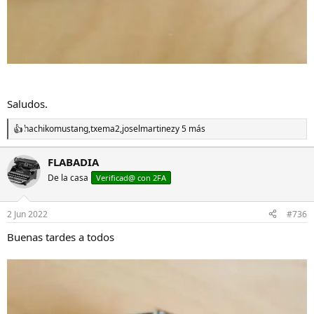
Saludos.
hachikomustang
,
txema2
,
joselmartinez
y 5 más
R
e
a
FLABADIA
c
De la casa
c
Verificad@ con 2FA
i
o
n
2 Jun 2022
#736
e
s
Buenas tardes a todos
: