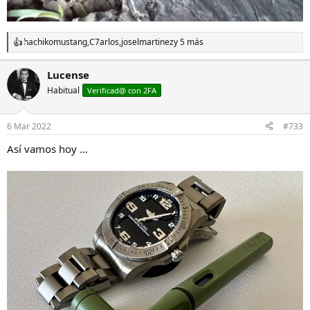
hachikomustang
,
C7arlos
,
joselmartinez
y 5 más
R
e
a
Lucense
c
Habitual
c
Verificad@ con 2FA
i
o
n
6 Mar 2022
#733
e
s
Así vamos hoy …
: