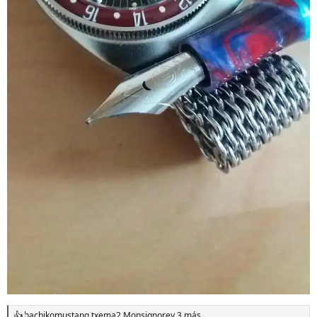
hachikomustang
,
txema2
,
Monsignore
y 3 más