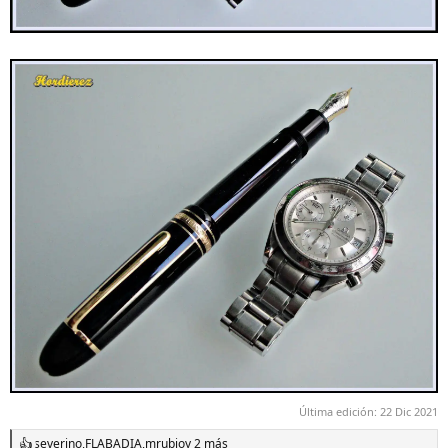
Última edición:
22 Dic 2021
severino
,
FLABADIA
,
mrubio
y 2 más