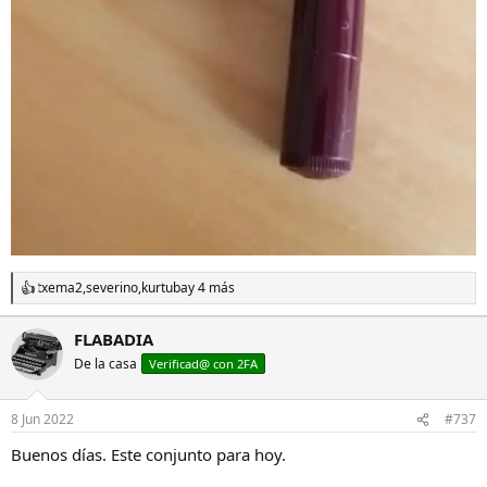
txema2
,
severino
,
kurtuba
y 4 más
R
e
a
FLABADIA
c
De la casa
c
Verificad@ con 2FA
i
o
n
8 Jun 2022
#737
e
s
Buenos días. Este conjunto para hoy.
: