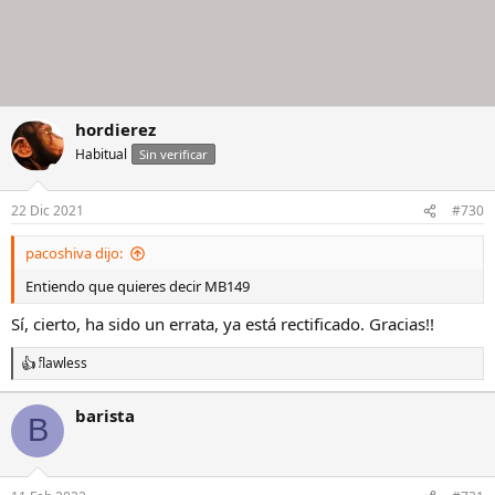
hordierez
Habitual
Sin verificar
22 Dic 2021
#730
pacoshiva dijo:
Entiendo que quieres decir MB149
Sí, cierto, ha sido un errata, ya está rectificado. Gracias!!
flawless
R
e
a
barista
B
c
c
i
o
n