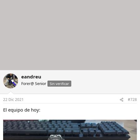
eandreu
Forer@ Senior
Sin verificar
22 Dic 2021
#728
El equipo de hoy: