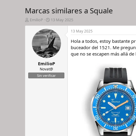
Marcas similares a Squale
I
F
EmilioP
13 May 2025
n
e
i
c
13 May 2025
c
h
Hola a todos, estoy bastante pr
i
a
a
d
buceador del 1521. Me pregunta
d
e
que no se escapen más allá de 
o
i
EmilioP
r
n
d
i
Novat@
e
c
Sin verificar
l
i
h
o
i
l
o