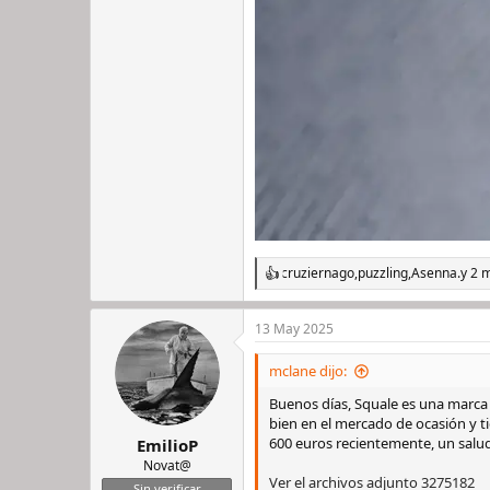
cruziernago
,
puzzling
,
Asenna.
y 2 
R
e
a
13 May 2025
c
c
i
mclane dijo:
o
n
Buenos días, Squale es una marca 
e
bien en el mercado de ocasión y t
s
600 euros recientemente, un salu
EmilioP
:
Novat@
Ver el archivos adjunto 3275182
Sin verificar