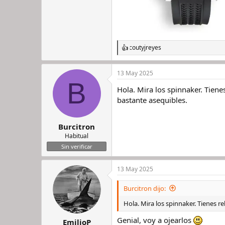
cout
y
jreyes
R
e
a
13 May 2025
c
B
c
Hola. Mira los spinnaker. Tiene
i
o
bastante asequibles.
n
e
s
Burcitron
:
Habitual
Sin verificar
13 May 2025
Burcitron dijo:
Hola. Mira los spinnaker. Tienes r
Genial, voy a ojearlos
EmilioP