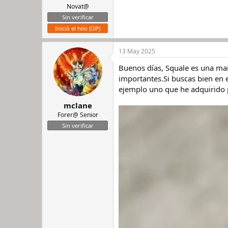
Novat@
Sin verificar
Inició el hilo (OP)
13 May 2025
Buenos días, Squale es una mar
importantes.Si buscas bien en 
ejemplo uno que he adquirido 
mclane
Forer@ Senior
Sin verificar