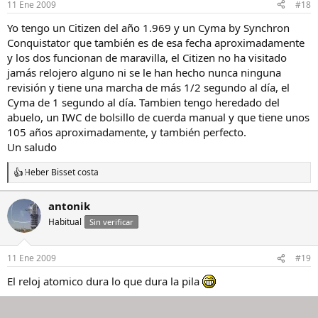
11 Ene 2009
#18
Yo tengo un Citizen del año 1.969 y un Cyma by Synchron
Conquistator que también es de esa fecha aproximadamente
y los dos funcionan de maravilla, el Citizen no ha visitado
jamás relojero alguno ni se le han hecho nunca ninguna
revisión y tiene una marcha de más 1/2 segundo al día, el
Cyma de 1 segundo al día. Tambien tengo heredado del
abuelo, un IWC de bolsillo de cuerda manual y que tiene unos
105 años aproximadamente, y también perfecto.
Un saludo
Heber Bisset costa
R
e
a
antonik
c
Habitual
c
Sin verificar
i
o
n
11 Ene 2009
#19
e
s
El reloj atomico dura lo que dura la pila
: