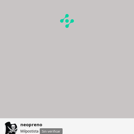
neopreno
Milpostista
Sin verificar