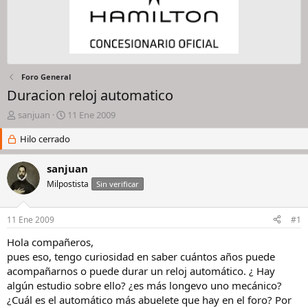
Foro General
Duracion reloj automatico
I
F
sanjuan
11 Ene 2009
n
e
i
Hilo cerrado
c
c
h
i
a
sanjuan
a
d
Milpostista
Sin verificar
d
e
o
i
r
n
11 Ene 2009
#1
d
i
e
c
Hola compañeros,
l
i
pues eso, tengo curiosidad en saber cuántos años puede
h
o
acompañarnos o puede durar un reloj automático. ¿ Hay
i
algún estudio sobre ello? ¿es más longevo uno mecánico?
l
¿Cuál es el automático más abuelete que hay en el foro? Por
o