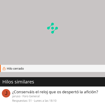
Hilo cerrado
Hilos similares
¿Conserváis el reloj que os despertó la afición?
J
jaruso
Foro General
Respuestas
51
Lunes a las 18:10