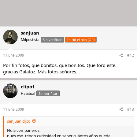
sanjuan
Milpostista
Sin verificar
Inició el hilo (OP)
11 Ene 2009
#12
Por fin fotos, que bonitos, que bonitos. Que foro este.
gracias Galatoz. Más fotos señores...
clipo1
Habitual
Sin verificar
11 Ene 2009
#13
sanjuan dijo:
Hola compañeros,
pues eso, tengo curiosidad en saber cuántos años puede