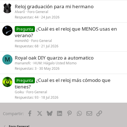
Reloj graduación para mi hermano
Alvar0
Foro General
Respuestas
44
24 Jun 2026
¿Cuál es el reloj que MENOS usas en
Pregunta
verano?
miminh0
Foro General
Respuestas
68
21 Jul 2026
Royal oak DIY quarzo a automatico
M
marianofc
HUM: Hágalo Usted Mismo
Respuestas
3
30 May 2026
¿Cual es el reloj más cómodo que
Pregunta
tienes?
Goiku
Foro General
Respuestas
93
18 Jul 2026
Facebook
X
Bluesky
LinkedIn
Pinterest
WhatsApp
Email
Enlace
Compartir:
Foro General