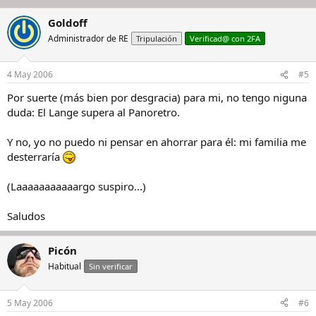
Goldoff
Administrador de RE
Tripulación
Verificad@ con 2FA
4 May 2006
#5
Por suerte (más bien por desgracia) para mi, no tengo niguna
duda: El Lange supera al Panoretro.
Y no, yo no puedo ni pensar en ahorrar para él: mi familia me
desterraría
(Laaaaaaaaaaargo suspiro...)
Saludos
Picón
Habitual
Sin verificar
5 May 2006
#6