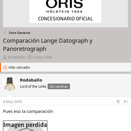
Foro General
Comparación Lange Datograph y
Panoretrograph
I
F
Rodaballo
4 May 2006
n
e
i
Hilo cerrado
c
c
h
i
a
Rodaballo
a
d
Lord of the Links
Sin verificar
d
e
o
i
r
n
4 May 2006
#1
d
i
e
c
Pues eso la comparación
l
i
h
o
i
l