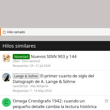
Hilo cerrado
Hilos similares
Nuevos SINN 903 y 144
Novedad
Llbar
Foro General
Respuestas
29
21 Jul 2026
El primer cuarto de siglo del
Lange & Sohne
Datograph de A. Lange & Söhne
nanofartun
Alta Relojería
Respuestas
7
19 May 2024
C
Omega Cronógrafo 1942: cuando un
C
e
pequeño detalle cambia la lectura histórica