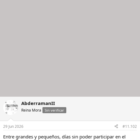
c
c
i
o
n
e
s
:
AbderramanII
Reina Mora
Sin verificar
29 Jun 2026
#11.102
Entre grandes y pequeños, días sin poder participar en el