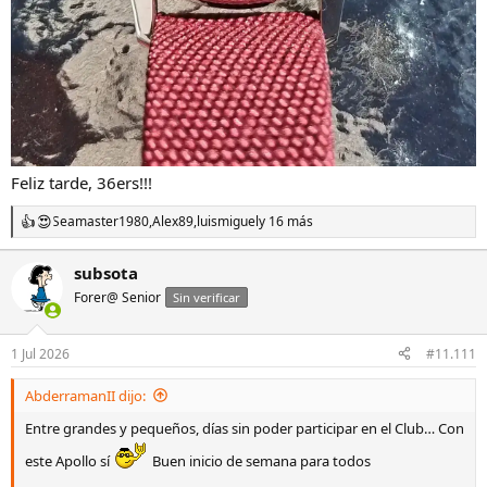
Feliz tarde, 36ers!!!
Seamaster1980
,
Alex89
,
luismiguel
y 16 más
R
e
a
subsota
c
Forer@ Senior
c
Sin verificar
i
o
n
1 Jul 2026
#11.111
e
s
AbderramanII dijo:
:
Entre grandes y pequeños, días sin poder participar en el Club… Con
este Apollo sí
Buen inicio de semana para todos