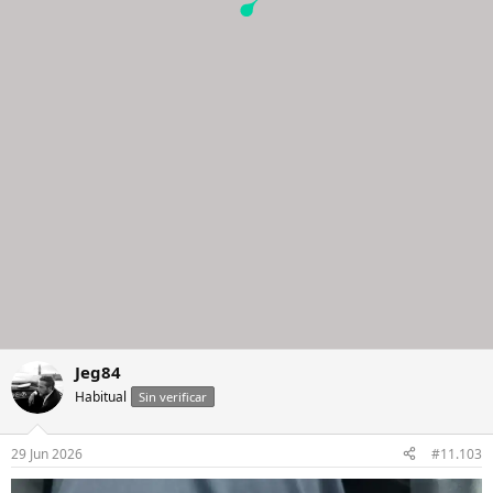
Jeg84
Habitual
Sin verificar
29 Jun 2026
#11.103