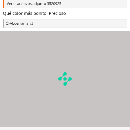
Ver el archivos adjunto 3520925
Qué color más bonito! Precioso
AbderramanII
R
e
a
c
c
i
o
n
e
s
: