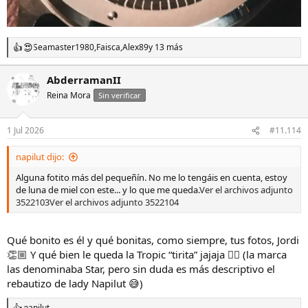
Seamaster1980
,
Faisca
,
Alex89
y 13 más
R
e
a
AbderramanII
c
Reina Mora
c
Sin verificar
i
o
n
1 Jul 2026
#11.114
e
s
napilut dijo:
:
Alguna fotito más del pequeñín. No me lo tengáis en cuenta, estoy
de luna de miel con este... y lo que me queda.
Ver el archivos adjunto
3522103
Ver el archivos adjunto 3522104
Qué bonito es él y qué bonitas, como siempre, tus fotos, Jordi
👏🏼 Y qué bien le queda la Tropic “tirita” jajaja 👍🏼 (la marca
las denominaba Star, pero sin duda es más descriptivo el
rebautizo de lady Napilut 😅)
napilut