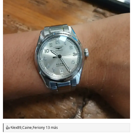
Alex89
,
Caine
,
Ferion
y 13 más
R