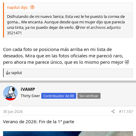
napilut dijo:
Disfrutando de mi nuevo Serica. Esta vez le he puesto la correa de
goma... Me encanta. Aunque desde que mi mujer dijo que parecía
una tirita, ya no puedo dejar de verlo. 😅
Ver el archivos adjunto
3521471
Con cada foto se posiciona más arriba en mi lista de
deseados. Mira que en las fotos oficiales me pareció raro,
pero ahora me parece único, que es lo mismo pero mejor 🤣
napilut
R
e
a
iVAMP
c
c
Thirty-Sixer
Contribuidor de RE
Sin verificar
i
o
n
30 Jun 2026
#11.107
e
s
Verano de 2026: Fin de la 1ª parte
: