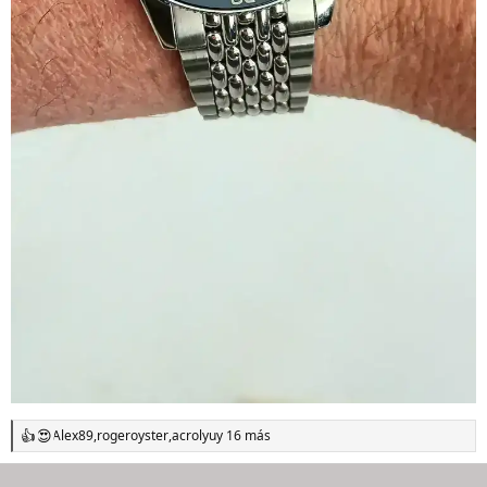
Alex89
,
rogeroyster
,
acrolyu
y 16 más
R
e
a