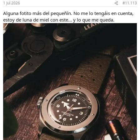
n
1 Jul 2026
#11.113
e
s
Alguna fotito más del pequeñín. No me lo tengáis en cuenta,
:
estoy de luna de miel con este... y lo que me queda.