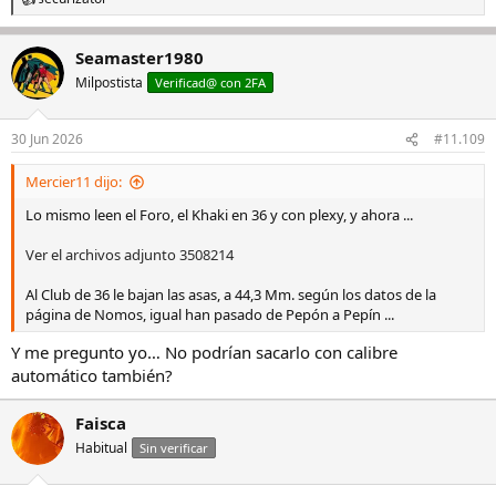
R
e
a
Seamaster1980
c
c
Milpostista
Verificad@ con 2FA
i
o
n
30 Jun 2026
#11.109
e
s
Mercier11 dijo:
:
Lo mismo leen el Foro, el Khaki en 36 y con plexy, y ahora ...
Ver el archivos adjunto 3508214
Al Club de 36 le bajan las asas, a 44,3 Mm. según los datos de la
página de Nomos, igual han pasado de Pepón a Pepín ...
Y me pregunto yo… No podrían sacarlo con calibre
automático también?
Faisca
Habitual
Sin verificar