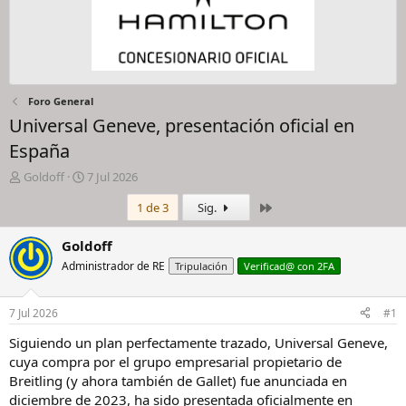
Foro General
Universal Geneve, presentación oficial en
España
I
F
Goldoff
7 Jul 2026
n
e
Último
1 de 3
Sig.
i
c
c
h
i
a
Goldoff
a
d
Administrador de RE
Tripulación
Verificad@ con 2FA
d
e
o
i
r
n
7 Jul 2026
#1
d
i
e
c
Siguiendo un plan perfectamente trazado, Universal Geneve,
l
i
cuya compra por el grupo empresarial propietario de
h
o
Breitling (y ahora también de Gallet) fue anunciada en
i
diciembre de 2023, ha sido presentada oficialmente en
l