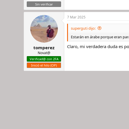
Sin verificar
7 Mar 2025
superguti dijo:
Estarán en árabe porque eran pa
Claro, mi verdadera duda es po
tomperez
Novat@
Verificad@ con 2FA
Inició el hilo (OP)