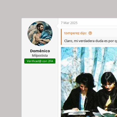
7 Mar 2025
tomperez dijo:
Claro, mi verdadera duda es por q
Doménico
Milpostista
Verificad@ con 2FA