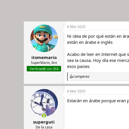
6 Mar 2025
Ni idea de por qué están en ár
están en árabe e inglés
Acabo de leer en Internet que s
itsmemario
sea la causa. Hoy día ese merca
SuperMario, bro
esos paises
Verificad@ con 2FA
tomperez
R
e
a
6 Mar 2025
c
c
Estarán en árabe porque eran 
i
o
n
e
s
superguti
:
De la casa