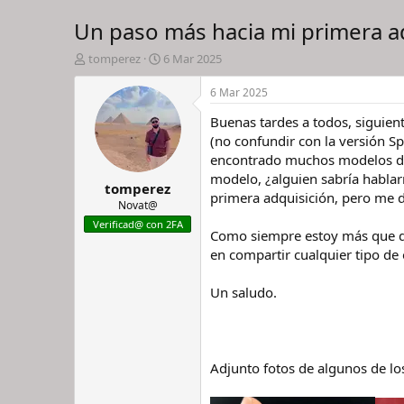
Un paso más hacia mi primera ad
I
F
tomperez
6 Mar 2025
n
e
i
c
6 Mar 2025
c
h
Buenas tardes a todos, siguien
i
a
a
d
(no confundir con la versión S
d
e
encontrado muchos modelos de 
o
i
modelo, ¿alguien sabría habl
tomperez
r
n
primera adquisición, pero me d
d
i
Novat@
e
c
Verificad@ con 2FA
Como siempre estoy más que di
l
i
h
o
en compartir cualquier tipo de 
i
l
Un saludo.
o
Adjunto fotos de algunos de l