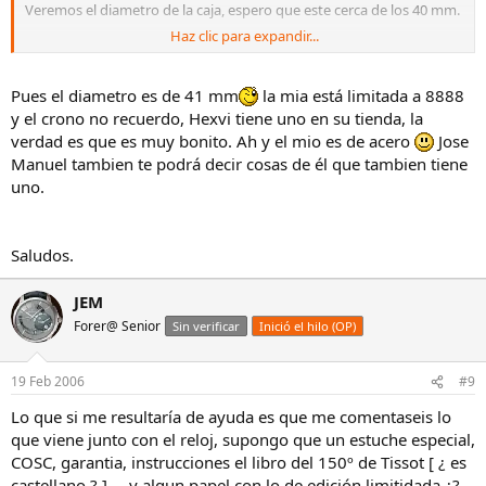
Veremos el diametro de la caja, espero que este cerca de los 40 mm.
Haz clic para expandir...
Un saludo!
Pues el diametro es de 41 mm
la mia está limitada a 8888
y el crono no recuerdo, Hexvi tiene uno en su tienda, la
verdad es que es muy bonito. Ah y el mio es de acero
Jose
Manuel tambien te podrá decir cosas de él que tambien tiene
uno.
Saludos.
JEM
Forer@ Senior
Sin verificar
Inició el hilo (OP)
19 Feb 2006
#9
Lo que si me resultaría de ayuda es que me comentaseis lo
que viene junto con el reloj, supongo que un estuche especial,
COSC, garantia, instrucciones el libro del 150º de Tissot [ ¿ es
castellano ? ] ... y algun papel con lo de edición limitidada ¿?