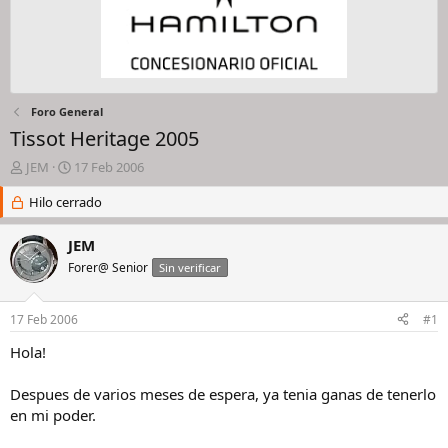
Foro General
Tissot Heritage 2005
I
F
JEM
17 Feb 2006
n
e
i
Hilo cerrado
c
c
h
i
a
JEM
a
d
Forer@ Senior
Sin verificar
d
e
o
i
r
n
17 Feb 2006
#1
d
i
e
c
Hola!
l
i
h
o
Despues de varios meses de espera, ya tenia ganas de tenerlo
i
en mi poder.
l
o