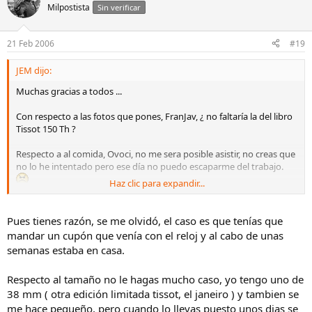
Milpostista
Sin verificar
21 Feb 2006
#19
JEM dijo:
Muchas gracias a todos ...
Con respecto a las fotos que pones, FranJav, ¿ no faltaría la del libro
Tissot 150 Th ?
Respecto a al comida, Ovoci, no me sera posible asistir, no creas que
no lo he intentado pero ese día no puedo escaparme del trabajo.
Haz clic para expandir...
Por otro lado, estoy todavía en fase de adaptarme al tamaño del
Heritage 2005 ... comparandolo con el LeLocle Crono, es el que más
Pues tienes razón, se me olvidó, el caso es que tenías que
me pongo, me parece algo pequeño.
mandar un cupón que venía con el reloj y al cabo de unas
semanas estaba en casa.
Un saludo!
Respecto al tamaño no le hagas mucho caso, yo tengo uno de
38 mm ( otra edición limitada tissot, el janeiro ) y tambien se
me hace pequeño, pero cuando lo llevas puesto unos dias se