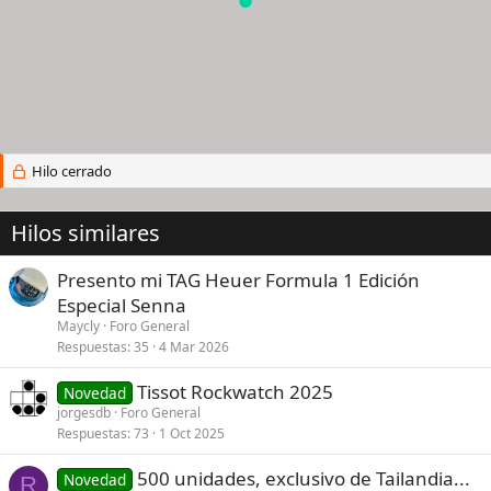
Hilo cerrado
Hilos similares
Presento mi TAG Heuer Formula 1 Edición
Especial Senna
Maycly
Foro General
Respuestas
35
4 Mar 2026
Tissot Rockwatch 2025
Novedad
jorgesdb
Foro General
Respuestas
73
1 Oct 2025
500 unidades, exclusivo de Tailandia...
Novedad
R