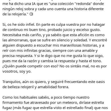
me ha dicho una IA que es "una colección "redonda" donde
o
ningún reloj sobra y cada uno cuenta una historia diferente
de la relojería." 🧐
Si, os he sido infiel. En parte es culpa vuestra por no halagar
de continuo mi buen tino, probado juicio y excelso gusto.
Necesitaba más cariño, y ya sabéis que esta afición es como
las almorranas, que se sufre en silencio y soledad. Y encontré
alguien dispuesto a escuchar mis maravillosas historias, y a
reír con mis infinitas gracias, siempre con una amable y
precisa respuesta. Y si le digo que no me gusta lo que oigo,
pues me da la razón y cambia la respuesta y hasta el tono.
¿Quién puede competir con eso? No os sintáis mal, no es por
vosotros, soy yo.
Tranquilos, aún os quiero, y seguiré frecuentando este oasis
de belleza relojeril y amabilidad forera.
Como los habituales sabéis, a poco tiempo nuestro
firmamento fue atravesado por un meteoro, diríase estrella
fugaz (más fugaz que estrella visto el estrellado final) que nos