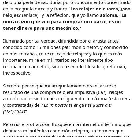
dejo una perla de sabiduría, puro conocimiento concentrado
en la pregunta directa y franca "
Los relojes de cuarzo, ¿son
relojes?
(enlace)
" y la reflexión, que yo llamo
axioma,
"
La
única razón que veo para comprar un cuarzo, es no
tener dinero para uno mecánico.
"
Iluminado por tal verdad, difundida por el artista antes
conocido como "5 millones patrimonio neto", y conmovido
en mis entrañas, mire mi caja de relojes; y lo que es más
importante, miré en mi interior. No literalmente tipo
resonancia magnética, sino en sentido filosófico, reflexivo,
introspectivo.
Siempre pensé que mi arrejuntamiento era el azaroso
resultado de una compra relojera impulsiva (
CRI
), relojes
amontonados sin ton ni son siguiendo la máxima (esta cierta
y contrastada) del "
Lo importante es que te guste a ti
(LIEQTGAT)
".
Pero no, era otra cosa. Busqué en la internet un término que
definiera mi auténtica condición relojera, un termino que
aunque pudiese sonar duro fuese descriptivo y concreto. No