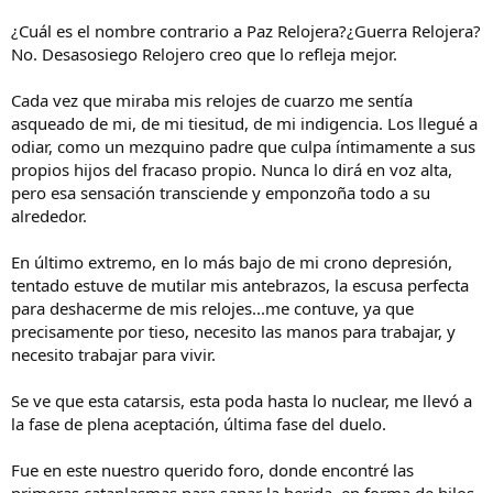
¿Cuál es el nombre contrario a Paz Relojera?¿Guerra Relojera?
No. Desasosiego Relojero creo que lo refleja mejor.
Cada vez que miraba mis relojes de cuarzo me sentía
asqueado de mi, de mi tiesitud, de mi indigencia. Los llegué a
odiar, como un mezquino padre que culpa íntimamente a sus
propios hijos del fracaso propio. Nunca lo dirá en voz alta,
pero esa sensación transciende y emponzoña todo a su
alrededor.
En último extremo, en lo más bajo de mi crono depresión,
tentado estuve de mutilar mis antebrazos, la escusa perfecta
para deshacerme de mis relojes...me contuve, ya que
precisamente por tieso, necesito las manos para trabajar, y
necesito trabajar para vivir.
Se ve que esta catarsis, esta poda hasta lo nuclear, me llevó a
la fase de plena aceptación, última fase del duelo.
Fue en este nuestro querido foro, donde encontré las
primeras cataplasmas para sanar la herida, en forma de hilos