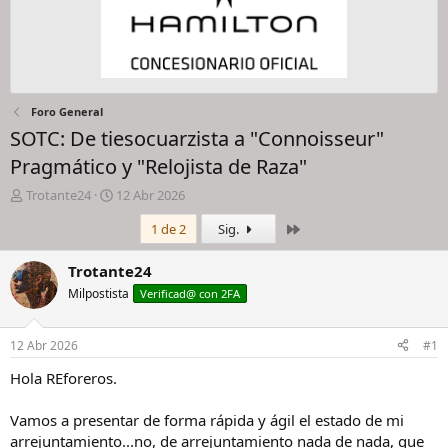
Foro General
SOTC: De tiesocuarzista a "Connoisseur"
Pragmático y "Relojista de Raza"
I
F
Trotante24
12 Abr 2026
n
e
Último
1 de 2
Sig.
i
c
c
h
i
a
Trotante24
a
d
Milpostista
Verificad@ con 2FA
d
e
o
i
r
n
12 Abr 2026
#1
d
i
e
c
Hola REforeros.
l
i
h
o
Vamos a presentar de forma rápida y ágil el estado de mi
i
arrejuntamiento...no, de arrejuntamiento nada de nada, que
l