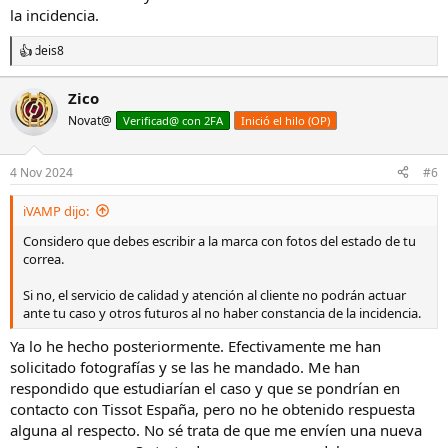
la incidencia.
deis8
R
e
a
Zico
c
Novat@
c
Verificad@ con 2FA
Inició el hilo (OP)
i
o
n
4 Nov 2024
#6
e
s
iVAMP dijo:
:
Considero que debes escribir a la marca con fotos del estado de tu
correa.
Si no, el servicio de calidad y atención al cliente no podrán actuar
ante tu caso y otros futuros al no haber constancia de la incidencia.
Ya lo he hecho posteriormente. Efectivamente me han
solicitado fotografías y se las he mandado. Me han
respondido que estudiarían el caso y que se pondrían en
contacto con Tissot España, pero no he obtenido respuesta
alguna al respecto. No sé trata de que me envíen una nueva