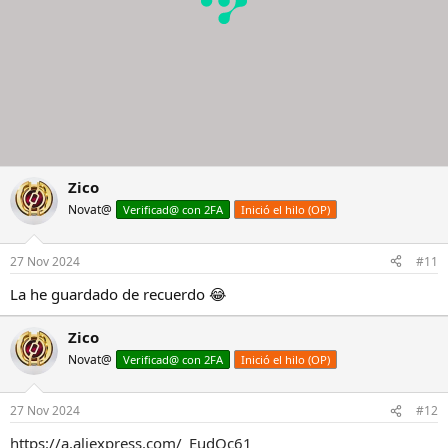
Zico
Novat@
Verificad@ con 2FA
Inició el hilo (OP)
27 Nov 2024
#11
La he guardado de recuerdo 😂
Zico
Novat@
Verificad@ con 2FA
Inició el hilo (OP)
27 Nov 2024
#12
https://a.aliexpress.com/_EudOc61