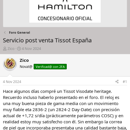
Foro General
Servicio post venta Tissot España
I
F
Zico
4 Nov 2024
n
e
i
c
Zico
c
h
Novat@
Verificad@ con 2FA
i
a
a
d
d
e
4 Nov 2024
#1
o
i
r
n
Hace algunos días compré un Tissot Visodate heritage.
d
i
Recuerdo incluso haberlo presentado en el foro. El reloj es
e
c
una muy buena pieza de gama media con un movimiento
l
i
muy fiable eta 2836-2 (un 2824-2 Day-Date) con precisión
h
o
actual de +1,72 s/día (prácticamente parámetros COSC) y en
i
realidad estoy muy satisfecho con él. Sin embargo la correa
l
o
de piel que incorporaba presentaba una calidad bastante baja,