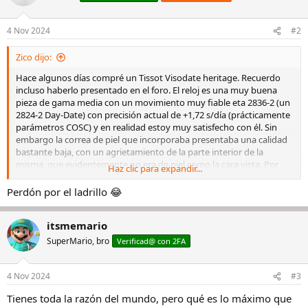
4 Nov 2024
#2
Zico dijo:
Hace algunos días compré un Tissot Visodate heritage. Recuerdo
incluso haberlo presentado en el foro. El reloj es una muy buena
pieza de gama media con un movimiento muy fiable eta 2836-2 (un
2824-2 Day-Date) con precisión actual de +1,72 s/día (prácticamente
parámetros COSC) y en realidad estoy muy satisfecho con él. Sin
embargo la correa de piel que incorporaba presentaba una calidad
bastante baja, con un agrietamiento de la parte interior de la
misma, que evidentemente no era de piel como la cara vista. Por
Haz clic para expandir...
ello la reemplace el primer día por una de lagarto que tenía nueva.
Sin embargo al día siguiente decidí nuevamente poner la original,
Perdón por el ladrillo 😂
con la desagradable sorpresa de que ya durante el primer día
empezaron a caer trozos del interior de la correa por debajo de la
itsmemario
muñeca hasta el punto que dos días después ya no quedaba
recubrimiento alguno en el interior de la correa. Puesto en contacto
SuperMario, bro
Verificad@ con 2FA
con el servicio de atención al cliente de Tissot España mediante
email, me responden mediante llamada telefónica diciéndome que
la correa del reloj no está cubierta por la garantía por estar
4 Nov 2024
#3
expuesta a agentes externos (agua, crema.. etc.). En cierto modo
Tienes toda la razón del mundo, pero qué es lo máximo que
estoy de acuerdo con la respuesta pues una garantía de dos o tres