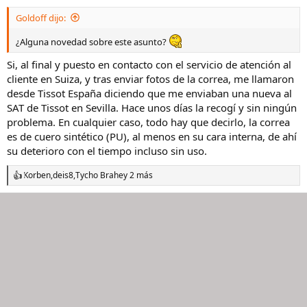
Goldoff dijo:
¿Alguna novedad sobre este asunto?
Si, al final y puesto en contacto con el servicio de atención al
cliente en Suiza, y tras enviar fotos de la correa, me llamaron
desde Tissot España diciendo que me enviaban una nueva al
SAT de Tissot en Sevilla. Hace unos días la recogí y sin ningún
problema. En cualquier caso, todo hay que decirlo, la correa
es de cuero sintético (PU), al menos en su cara interna, de ahí
su deterioro con el tiempo incluso sin uso.
Korben
,
deis8
,
Tycho Brahe
y 2 más
R
e
a
c
c
i
o
n
e
s
: