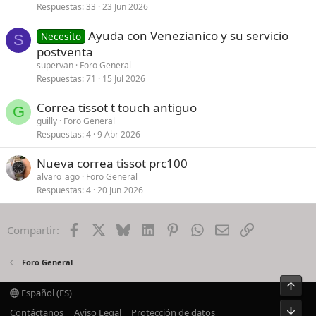
Respuestas
33
23 Jun 2026
Ayuda con Venezianico y su servicio
Necesito
S
postventa
supervan
Foro General
Respuestas
71
15 Jul 2026
Correa tissot t touch antiguo
G
guilly
Foro General
Respuestas
4
9 Abr 2026
Nueva correa tissot prc100
alvaro_ago
Foro General
Respuestas
4
20 Jun 2026
Facebook
X
Bluesky
LinkedIn
Pinterest
WhatsApp
Email
Enlace
Compartir:
Foro General
Arrib
Español (ES)
Pie
Contáctanos
Aviso Legal
Protección de datos