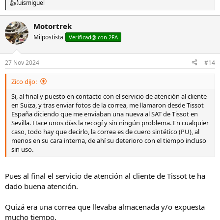
luismiguel
R
e
a
Motortrek
c
Milpostista
c
Verificad@ con 2FA
i
o
n
27 Nov 2024
#14
e
s
Zico dijo:
:
Si, al final y puesto en contacto con el servicio de atención al cliente
en Suiza, y tras enviar fotos de la correa, me llamaron desde Tissot
España diciendo que me enviaban una nueva al SAT de Tissot en
Sevilla. Hace unos días la recogí y sin ningún problema. En cualquier
caso, todo hay que decirlo, la correa es de cuero sintético (PU), al
menos en su cara interna, de ahí su deterioro con el tiempo incluso
sin uso.
Pues al final el servicio de atención al cliente de Tissot te ha
dado buena atención.
Quizá era una correa que llevaba almacenada y/o expuesta
mucho tiempo.