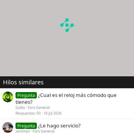
Hilos similares
¿Cual es el reloj más cómodo que
Pregunta
tienes?
Goiku
Foro General
Respuestas
93
18 Jul 2026
¿Le hago servicio?
Pregunta
seniman
Foro General