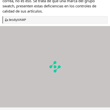
correa, no es eso. Se trata de que una marca del grupo
swatch, presenten estas deficiencias en los controles de
calidad de sus artículos.
deis8
y
iVAMP
R
e
a
c
c
i
o
n
e
s
: