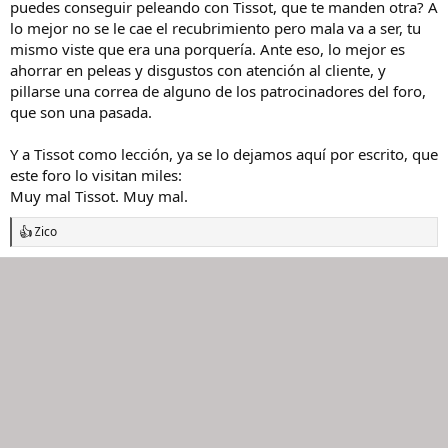
puedes conseguir peleando con Tissot, que te manden otra? A
años de un reloj no puede cubrir el uso diario de una correa durante
ese tiempo. Sin embargo, no estoy de acuerdo con que una correa
lo mejor no se le cae el recubrimiento pero mala va a ser, tu
con uso normal, ni siquiera se mojo en ningún momento, pues no
mismo viste que era una porquería. Ante eso, lo mejor es
suelo mojar mis relojes, se deshaga interiormente con tres días de
ahorrar en peleas y disgustos con atención al cliente, y
uso, creo que esto es más bien debido a un defecto del
pillarse una correa de alguno de los patrocinadores del foro,
recubrimiento interior de la misma y por tanto un defecto de
que son una pasada.
calidad del artículo. Espero vuestra opinión según vuestra propia
experiencia.
Y a Tissot como lección, ya se lo dejamos aquí por escrito, que
este foro lo visitan miles:
Muy mal Tissot. Muy mal.
Zico
R
e
a
c
c
i
o
n
e
s
: