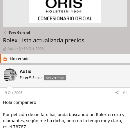
Foro General
Rolex Lista actualizada precios
I
F
Autis
19 Oct 2006
n
e
i
Hilo cerrado
c
c
h
i
a
Autis
a
d
Forer@ Senior
Sin verificar
d
e
o
i
r
n
19 Oct 2006
#1
d
i
e
c
Hola compañero
l
i
h
o
Por petición de un familiar, anda buscando un Rolex en oro y
i
diamantes, según me ha dicho, pero no lo tengo muy claro,
l
es el 78787.
o