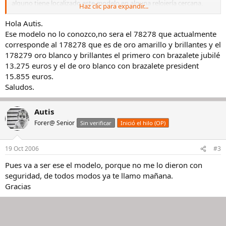
alguno tiene localizado este modelo en alguna relojería cercana,
Haz clic para expandir...
agradecería me lo comentara, es que es un regalo de aniversario, y
busca la pareja, el modelo de hombre y de mujer, así que no se si se
Hola Autis.
puede sacar mejor precio al comprar ambos.
Ese modelo no lo conozco,no sera el 78278 que actualmente
corresponde al 178278 que es de oro amarillo y brillantes y el
Gracias por vuestra atención y haber si lo localizo
178279 oro blanco y brillantes el primero con brazalete jubilé
13.275 euros y el de oro blanco con brazalete president
Un saludo
15.855 euros.
Autis
Saludos.
Autis
Forer@ Senior
Sin verificar
Inició el hilo (OP)
19 Oct 2006
#3
Pues va a ser ese el modelo, porque no me lo dieron con
seguridad, de todos modos ya te llamo mañana.
Gracias