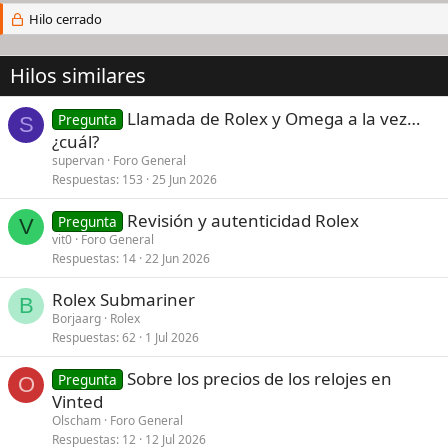
Hilo cerrado
Hilos similares
Llamada de Rolex y Omega a la vez…
Pregunta
S
¿cuál?
supervan
Foro General
Respuestas
153
25 Jun 2026
Revisión y autenticidad Rolex
Pregunta
V
vit0
Foro General
Respuestas
14
22 Jun 2026
Rolex Submariner
B
Borjaarg
Rolex
Respuestas
62
1 Jul 2026
Sobre los precios de los relojes en
Pregunta
O
Vinted
Olscham
Foro General
Respuestas
12
12 Jul 2026