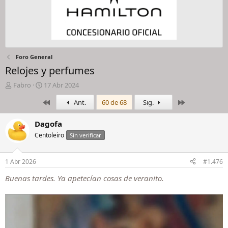
Foro General
Relojes y perfumes
I
F
Fabro
17 Abr 2024
n
e
Primero
Último
Ant.
60 de 68
Sig.
i
c
c
h
i
a
Dagofa
a
d
Centoleiro
Sin verificar
d
e
o
i
r
n
1 Abr 2026
#1.476
d
i
e
c
Buenas tardes. Ya apetecían cosas de veranito.
l
i
h
o
i
l
o