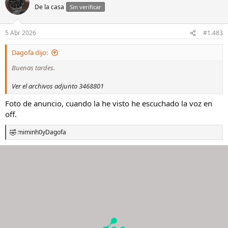
De la casa
c
Sin verificar
i
o
n
5 Abr 2026
#1.483
e
s
Dagofa dijo:
:
Buenas tardes.
Ver el archivos adjunto 3468801
Foto de anuncio, cuando la he visto he escuchado la voz en
off.
miminh0
y
Dagofa
R
e
a
c
c
i
o
n
e
s
: