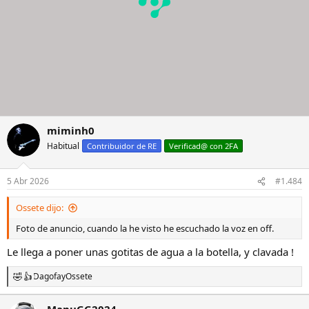
miminh0
Habitual
Contribuidor de RE
Verificad@ con 2FA
5 Abr 2026
#1.484
Ossete dijo:
Foto de anuncio, cuando la he visto he escuchado la voz en off.
Le llega a poner unas gotitas de agua a la botella, y clavada !
Dagofa
y
Ossete
R
e
a
ManuGG2024