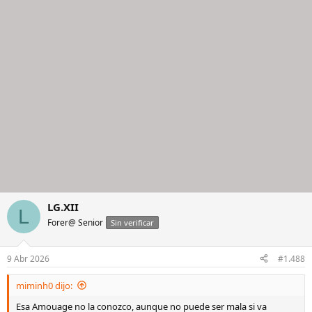
LG.XII
L
Forer@ Senior
Sin verificar
9 Abr 2026
#1.488
miminh0 dijo:
Esa Amouage no la conozco, aunque no puede ser mala si va