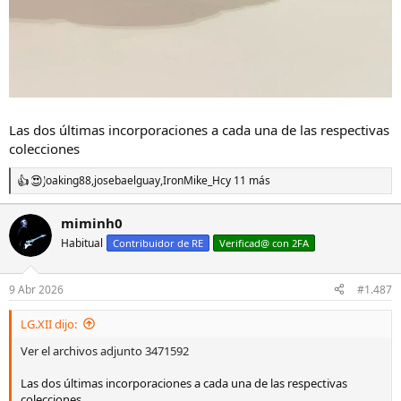
Las dos últimas incorporaciones a cada una de las respectivas
colecciones
Joaking88
,
josebaelguay
,
IronMike_Hc
y 11 más
R
e
a
miminh0
c
Habitual
c
Contribuidor de RE
Verificad@ con 2FA
i
o
n
9 Abr 2026
#1.487
e
s
LG.XII dijo:
:
Ver el archivos adjunto 3471592
Las dos últimas incorporaciones a cada una de las respectivas
colecciones