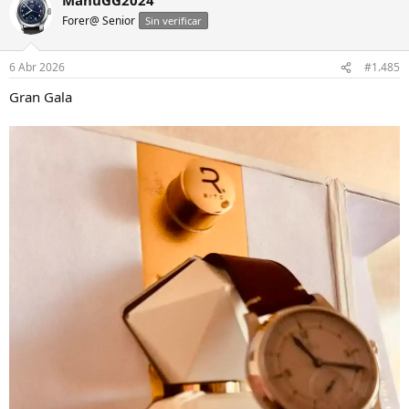
c
Forer@ Senior
c
Sin verificar
i
o
n
6 Abr 2026
#1.485
e
s
Gran Gala
: