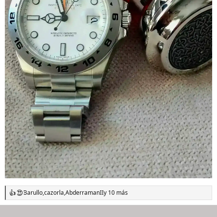
Barullo
,
cazorla
,
AbderramanII
y 10 más
R
e
a