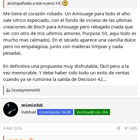
acompañada a ese nuevo HC
Me tiene el corazón robado. Un Amouage para todo el año:
sale citrico especiado, con el fondo de incieso de las ultimas
creaciones de Bisch para Amouage pero rebajado (nada que
ver con otro de mis ultimos amores, Purpose 50, aqui todo es
mucho mas calmado). En el secado aparece una vainilla dulce
pero no empalagosa, junto con maderas limpias y nada
pesadas.
En definitiva una propuesta muy disfrutable, fácil pero a la
vez memorable. Y debe haber sido todo un exito de ventas
cuando ya se rumorea la salida de Decision 42…
Ossete
y
miminh0
R
e
a
miminh0
c
Habitual
c
Contribuidor de RE
Verificad@ con 2FA
i
o
n
9 Abr 2026
#1.489
e
s