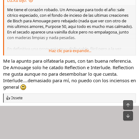
LG.XII dijo:
:
Me tiene el corazón robado. Un Amouage para todo el año: sale
citrico especiado, con el fondo de incieso de las ultimas creaciones
de Bisch para Amouage pero rebajado (nada que ver con otro de
mis ultimos amores, Purpose 50, aqui todo es mucho mas calmado).
En el secado aparece una vainilla dulce pero no empalagosa, junto
con maderas limpias y nada pesadas.
En definitiva una propuesta muy disfrutable, fácil pero a la vez
Haz clic para expandir...
memorable. Y debe haber sido todo un exito de ventas cuando ya
se rumorea la salida de Decision 42…
Me la apunto para olfatearla pues, con tan buena referencia.
De Amouage solo he catado Reflection e Interlude. Reflection
me gusta aunque no para desembolsar lo que cuesta.
Interlude....demasiado para mí, no puedo con los inciensos en
general
Ossete
R
e
a
c
c
i
o
n