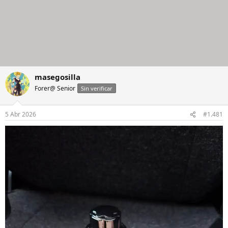
masegosilla
Forer@ Senior
Sin verificar
5 Abr 2026
#1.481