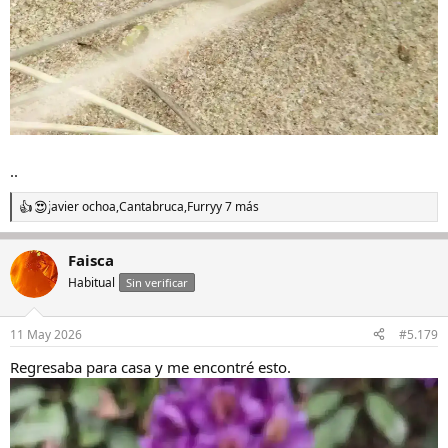
..
javier ochoa
,
Cantabruca
,
Furry
y 7 más
R
e
a
Faisca
c
c
Habitual
Sin verificar
i
o
n
11 May 2026
#5.179
e
s
Regresaba para casa y me encontré esto.
: