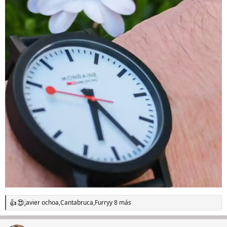
javier ochoa
,
Cantabruca
,
Furry
y 8 más
R
e
a