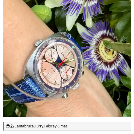
Cantabruca
,
Furry
,
Faisca
y 6 más
R
e