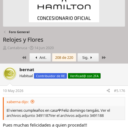
Foro General
Relojes y Flores
I
F
Cantabruca
14 Jun 2020
n
e
Primero
Último
Ant.
208 de 220
Sig.
i
c
c
h
i
a
bernat
a
d
Habitual
Contribuidor de RE
Verificad@ con 2FA
d
e
o
i
r
n
10 May 2026
#5.176
d
i
e
c
xaberna dijo:
l
i
h
o
El viernes cumpleaños en casa🌹Feliz domingo tengáis.
Ver el
i
archivos adjunto 3491187
Ver el archivos adjunto 3491188
l
Pues muchas felicidades a quien proceda!!!
o