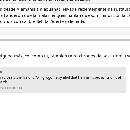
n desde Alemania sin aduanas. Nivada recientemente ha sustituido
a Landeron que la malas lenguas hablan que son chinos con la c
unos con calibre Sellita. Suerte y de nada.
alguno más. Yo, como tu, tambien miro chronos de 38-39mm. Est
mm
onic bears the historic "wing logo", a symbol that Hanhart used as its official
ards.
w.hanhart.com