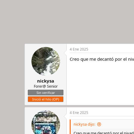
:
4 Ene 2025
Creo que me decantó por el ni
nickysa
Forer@ Senior
Sin verificar
Inició el hilo (OP)
4 Ene 2025
nickysa dijo:
Creo que me decantó por el nivad