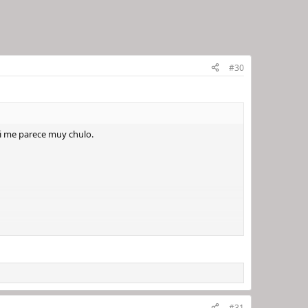
#30
i me parece muy chulo.
#31