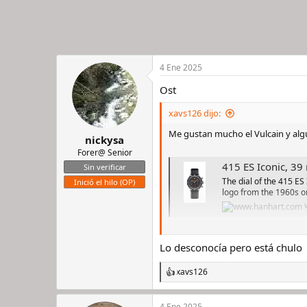
4 Ene 2025
Ost
xavs126 dijo:
Me gustan mucho el Vulcain y alg
nickysa
Forer@ Senior
415 ES Iconic, 3
Sin verificar
The dial of the 415 ES 
Inició el hilo (OP)
logo from the 1960s 
Ver el archivos adjunto 2976104
Lo desconocía pero está chulo
xavs126
R
e
a
4 Ene 2025