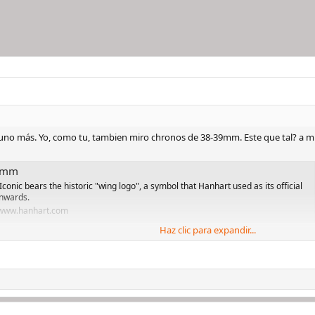
uno más. Yo, como tu, tambien miro chronos de 38-39mm. Este que tal? a m
9 mm
Iconic bears the historic "wing logo", a symbol that Hanhart used as its official
onwards.
www.hanhart.com
Haz clic para expandir...