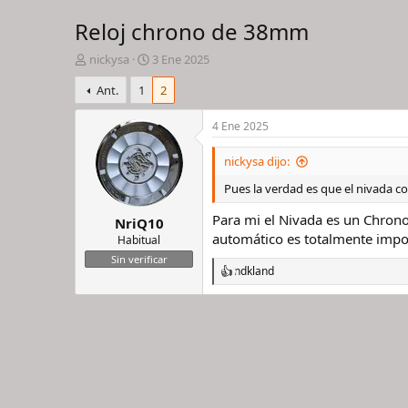
Reloj chrono de 38mm
I
F
nickysa
3 Ene 2025
n
e
Ant.
1
2
i
c
c
h
i
a
4 Ene 2025
a
d
d
e
nickysa dijo:
o
i
Pues la verdad es que el nivada co
r
n
d
i
Para mi el Nivada es un Chrono
NriQ10
e
c
automático es totalmente impo
l
i
Habitual
h
o
Sin verificar
ndkland
i
R
l
e
o
a
c
c
i
o
n
e
s