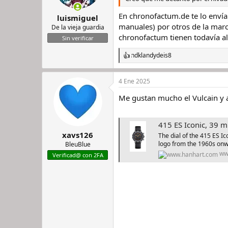
En chronofactum.de te lo envía
luismiguel
manuales) por otros de la marc
De la vieja guardia
chronofactum tienen todavía alg
Sin verificar
ndkland
y
deis8
R
e
a
4 Ene 2025
c
c
Me gustan mucho el Vulcain y 
i
o
n
e
415 ES Iconic, 39 
s
xavs126
The dial of the 415 ES Ic
:
logo from the 1960s onw
BleuBlue
ww
Verificad@ con 2FA