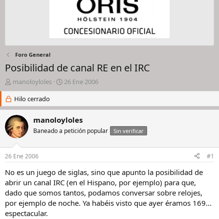
Foro General
Posibilidad de canal RE en el IRC
I
F
manoloyloles
26 Ene 2006
n
e
i
Hilo cerrado
c
c
h
i
a
manoloyloles
a
d
Baneado a petición popular
Sin verificar
d
e
o
i
r
n
26 Ene 2006
#1
d
i
e
c
No es un juego de siglas, sino que apunto la posibilidad de
l
i
abrir un canal IRC (en el Hispano, por ejemplo) para que,
h
o
dado que somos tantos, podamos conversar sobre relojes,
i
por ejemplo de noche. Ya habéis visto que ayer éramos 169...
l
espectacular.
o