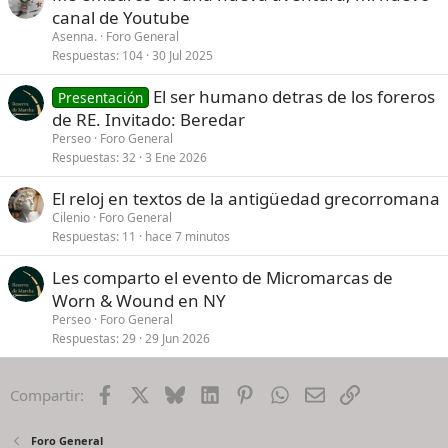
canal de Youtube
Asenna.
Foro General
Respuestas
104
30 Jul 2025
El ser humano detras de los foreros
Presentación
de RE. Invitado: Beredar
Perseo
Foro General
Respuestas
32
3 Ene 2026
El reloj en textos de la antigüedad grecorromana
Cilenio
Foro General
Respuestas
11
hace 7 minutos
Les comparto el evento de Micromarcas de
Worn & Wound en NY
Perseo
Foro General
Respuestas
29
29 Jun 2026
Facebook
X
Bluesky
LinkedIn
Pinterest
WhatsApp
Email
Enlace
Compartir:
Foro General