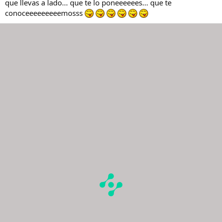
que llevas a lado... que te lo poneeeeees... que te
conoceeeeeeeeemosss