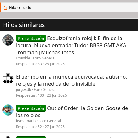
Hilo cerrado
Hilos similares
Esquizofrenia relojil: El fin de la
Presentación
locura. Nueva entrada: Tudor BB58 GMT AKA
Ironman [Muchas fotos]
Ironside
Foro General
Respuestas
63
28 Jun 2026
El tiempo en la muñeca equivocada: autismo,
relojes y la medida de lo invisible
jorgesdb
Foro General
Respuestas
103
23 Jun 2026
Out of Order: la Golden Goose de
Presentación
los relojes
itsmemario
Foro General
Respuestas
52
27 Jun 2026