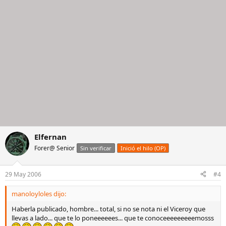
Elfernan
Forer@ Senior
Sin verificar
Inició el hilo (OP)
29 May 2006
#4
manoloyloles dijo:
Haberla publicado, hombre... total, si no se nota ni el Viceroy que
llevas a lado... que te lo poneeeeees... que te conoceeeeeeeeemosss