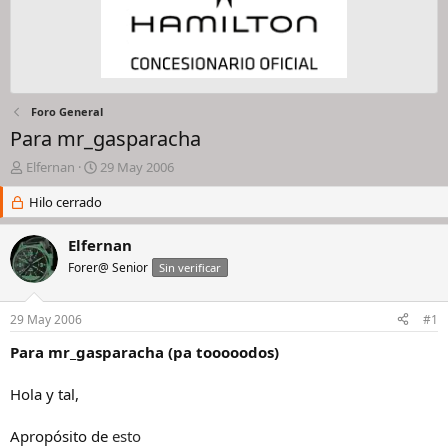
Foro General
Para mr_gasparacha
I
F
Elfernan
29 May 2006
n
e
i
Hilo cerrado
c
c
h
i
a
Elfernan
a
d
Forer@ Senior
Sin verificar
d
e
o
i
r
n
29 May 2006
#1
d
i
e
c
Para mr_gasparacha (pa tooooodos)
l
i
h
o
Hola y tal,
i
l
Apropósito de
esto
o