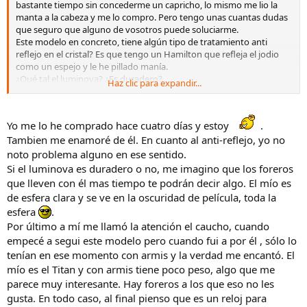
bastante tiempo sin concederme un capricho, lo mismo me lio la
manta a la cabeza y me lo compro. Pero tengo unas cuantas dudas
que seguro que alguno de vosotros puede soluciarme.
Este modelo en concreto, tiene algún tipo de tratamiento anti
reflejo en el cristal? Es que tengo un Hamilton que refleja el jodio
como un espejo y le he pillado manía.
¿Qué tal el luminova? ¿Es duradero?
Haz clic para expandir...
Y ya por último ¿mejor con armis o caucho?
Gracias por vuestra ayuda
Yo me lo he comprado hace cuatro días y estoy
.
Tambien me enamoré de él. En cuanto al anti-reflejo, yo no
noto problema alguno en ese sentido.
Si el luminova es duradero o no, me imagino que los foreros
que lleven con él mas tiempo te podrán decir algo. El mío es
de esfera clara y se ve en la oscuridad de película, toda la
esfera
.
Por último a mí me llamó la atención el caucho, cuando
empecé a segui este modelo pero cuando fui a por él , sólo lo
tenían en ese momento con armis y la verdad me encantó. El
mío es el Titan y con armis tiene poco peso, algo que me
parece muy interesante. Hay foreros a los que eso no les
gusta. En todo caso, al final pienso que es un reloj para