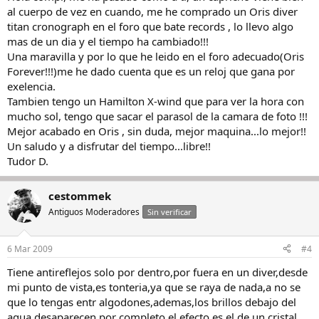
al cuerpo de vez en cuando, me he comprado un Oris diver
titan cronograph en el foro que bate records , lo llevo algo
mas de un dia y el tiempo ha cambiado!!!
Una maravilla y por lo que he leido en el foro adecuado(Oris
Forever!!!)me he dado cuenta que es un reloj que gana por
exelencia.
Tambien tengo un Hamilton X-wind que para ver la hora con
mucho sol, tengo que sacar el parasol de la camara de foto !!!
Mejor acabado en Oris , sin duda, mejor maquina...lo mejor!!
Un saludo y a disfrutar del tiempo...libre!!
Tudor D.
cestommek
Antiguos Moderadores
Sin verificar
6 Mar 2009
#4
Tiene antireflejos solo por dentro,por fuera en un diver,desde
mi punto de vista,es tonteria,ya que se raya de nada,a no se
que lo tengas entr algodones,ademas,los brillos debajo del
agua desaparecen por completo,el efecto es el de un cristal