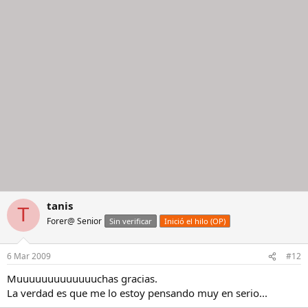
tanis
T
Forer@ Senior
Sin verificar
Inició el hilo (OP)
6 Mar 2009
#12
Muuuuuuuuuuuuuchas gracias.
La verdad es que me lo estoy pensando muy en serio...