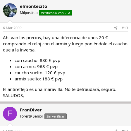
elmontecito
Milpostista
Verificad@ con 2FA
6 Mar 2009
#13
Ahí van los precios, hay una diferencia de unos 20 €
comprando el reloj con el armix y luego poniéndole el caucho
que a la inversa.
con caucho: 880 € pvp
con armix: 968 € pvp
caucho suelto: 120 € pvp
armix suelto: 188 € pvp
El antireflejo es una maravilla. No te defraudará, seguro.
SALUDOS,
FranDiver
F
Forer@ Senior
Sin verificar