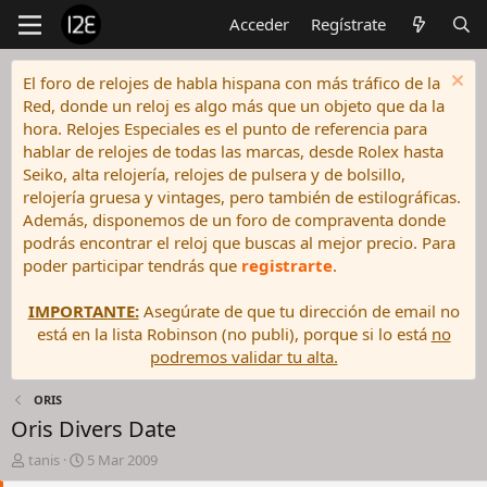
Acceder
Regístrate
El foro de relojes de habla hispana con más tráfico de la
Red, donde un reloj es algo más que un objeto que da la
hora. Relojes Especiales es el punto de referencia para
hablar de relojes de todas las marcas, desde Rolex hasta
Seiko, alta relojería, relojes de pulsera y de bolsillo,
relojería gruesa y vintages, pero también de estilográficas.
Además, disponemos de un foro de compraventa donde
podrás encontrar el reloj que buscas al mejor precio. Para
poder participar tendrás que
registrarte
.
IMPORTANTE:
Asegúrate de que tu dirección de email no
está en la lista Robinson (no publi), porque si lo está
no
podremos validar tu alta.
ORIS
Oris Divers Date
I
F
tanis
5 Mar 2009
n
e