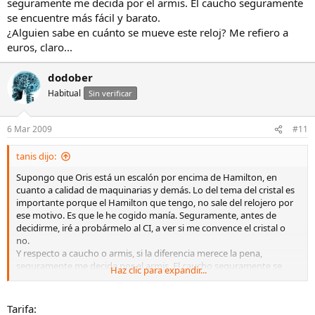
seguramente me decida por el armis. El caucho seguramente
se encuentre más fácil y barato.
¿Alguien sabe en cuánto se mueve este reloj? Me refiero a
euros, claro...
dodober
Habitual
Sin verificar
6 Mar 2009
#11
tanis dijo:
Supongo que Oris está un escalón por encima de Hamilton, en
cuanto a calidad de maquinarias y demás. Lo del tema del cristal es
importante porque el Hamilton que tengo, no sale del relojero por
ese motivo. Es que le he cogido manía. Seguramente, antes de
decidirme, iré a probármelo al CI, a ver si me convence el cristal o
no.
Y respecto a caucho o armis, si la diferencia merece la pena,
seguramente me decida por el armis. El caucho seguramente se
Haz clic para expandir...
encuentre más fácil y barato.
¿Alguien sabe en cuánto se mueve este reloj? Me refiero a euros,
claro...
Tarifa: