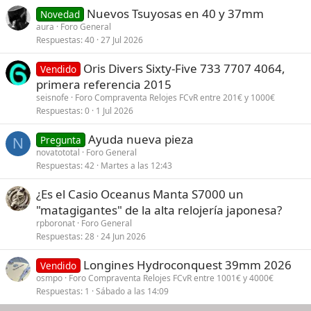
Nuevos Tsuyosas en 40 y 37mm
Novedad
aura
Foro General
Respuestas
40
27 Jul 2026
Oris Divers Sixty-Five 733 7707 4064,
Vendido
primera referencia 2015
seisnofe
Foro Compraventa Relojes FCvR entre 201€ y 1000€
Respuestas
0
1 Jul 2026
Ayuda nueva pieza
Pregunta
N
novatototal
Foro General
Respuestas
42
Martes a las 12:43
¿Es el Casio Oceanus Manta S7000 un
"matagigantes" de la alta relojería japonesa?
rpboronat
Foro General
Respuestas
28
24 Jun 2026
Longines Hydroconquest 39mm 2026
Vendido
osmpo
Foro Compraventa Relojes FCvR entre 1001€ y 4000€
Respuestas
1
Sábado a las 14:09