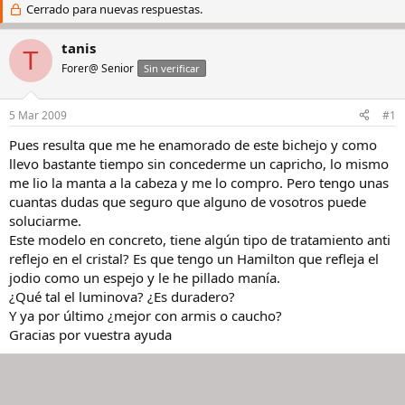
i
Cerrado para nuevas respuestas.
c
c
h
i
a
tanis
T
a
d
Forer@ Senior
Sin verificar
d
e
o
i
r
n
5 Mar 2009
#1
d
i
e
c
Pues resulta que me he enamorado de este bichejo y como
l
i
llevo bastante tiempo sin concederme un capricho, lo mismo
h
o
me lio la manta a la cabeza y me lo compro. Pero tengo unas
i
cuantas dudas que seguro que alguno de vosotros puede
l
soluciarme.
o
Este modelo en concreto, tiene algún tipo de tratamiento anti
reflejo en el cristal? Es que tengo un Hamilton que refleja el
jodio como un espejo y le he pillado manía.
¿Qué tal el luminova? ¿Es duradero?
Y ya por último ¿mejor con armis o caucho?
Gracias por vuestra ayuda