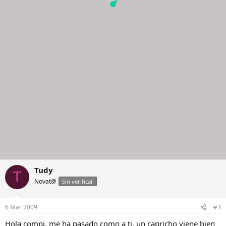
Tudy
T
Novat@
Sin verificar
6 Mar 2009
#3
Hola compi, me ha pasado como a ti, un capricho viene bien