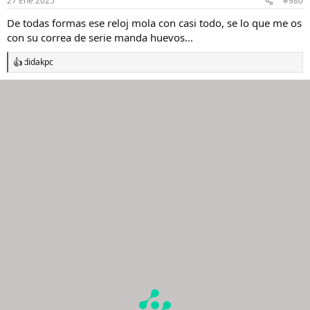
27 Ene 2025
#980
e
s
De todas formas ese reloj mola con casi todo, se lo que me os
:
con su correa de serie manda huevos...
didakpc
R
e
a
c
c
i
o
n
e
s
: