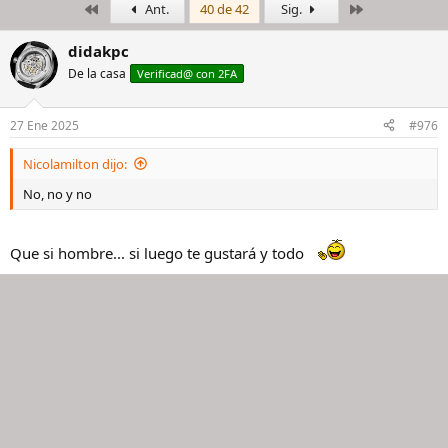
Primero
Último
Ant.
40 de 42
Sig.
i
c
c
h
i
a
didakpc
a
d
De la casa
Verificad@ con 2FA
d
e
o
i
r
n
27 Ene 2025
#976
d
i
e
c
Nicolamilton dijo:
l
i
h
o
No, no y no
i
l
o
Que si hombre... si luego te gustará y todo