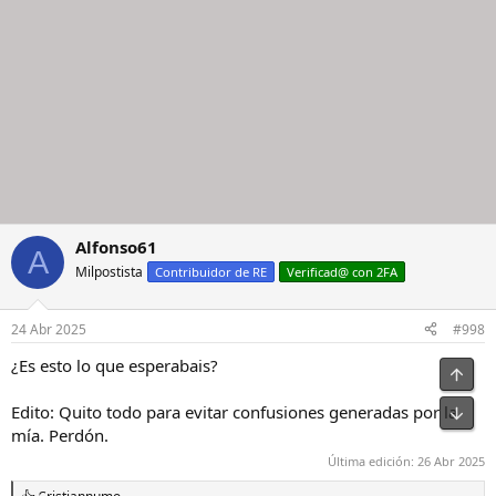
Alfonso61
A
Milpostista
Contribuidor de RE
Verificad@ con 2FA
24 Abr 2025
#998
¿Es esto lo que esperabais?
Edito: Quito todo para evitar confusiones generadas por la
mía. Perdón.
Última edición:
26 Abr 2025