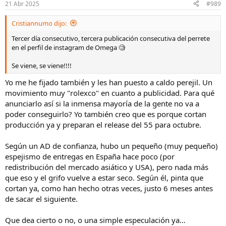
n
21 Abr 2025
#989
e
s
Cristiannumo dijo:
:
Tercer día consecutivo, tercera publicación consecutiva del perrete
en el perfil de instagram de Omega 🧐
Se viene, se viene!!!!
Yo me he fijado también y les han puesto a caldo perejil. Un
movimiento muy "rolexco" en cuanto a publicidad. Para qué
anunciarlo así si la inmensa mayoría de la gente no va a
poder conseguirlo? Yo también creo que es porque cortan
producción ya y preparan el release del 55 para octubre.
Según un AD de confianza, hubo un pequeño (muy pequeño)
espejismo de entregas en España hace poco (por
redistribución del mercado asiático y USA), pero nada más
que eso y el grifo vuelve a estar seco. Según él, pinta que
cortan ya, como han hecho otras veces, justo 6 meses antes
de sacar el siguiente.
Que dea cierto o no, o una simple especulación ya…