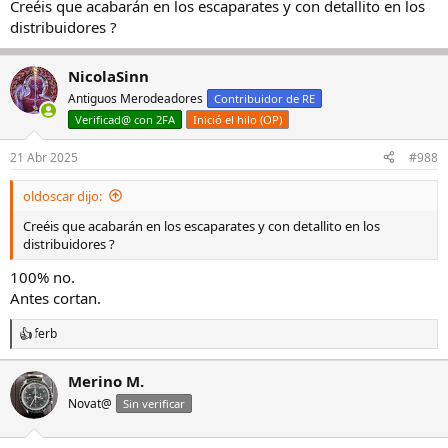
Creéis que acabarán en los escaparates y con detallito en los
distribuidores ?
NicolaSinn
Antiguos Merodeadores
Contribuidor de RE
Verificad@ con 2FA
Inició el hilo (OP)
21 Abr 2025
#988
oldoscar dijo:
Creéis que acabarán en los escaparates y con detallito en los
distribuidores ?
100% no.
Antes cortan.
ferb
R
e
a
Merino M.
c
Novat@
c
Sin verificar
i
o