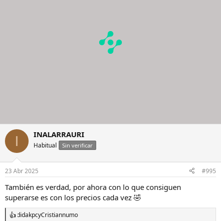
n
e
s
:
INALARRAURI
I
Habitual
Sin verificar
23 Abr 2025
#995
También es verdad, por ahora con lo que consiguen
superarse es con los precios cada vez 🤣
didakpc
y
Cristiannumo
R