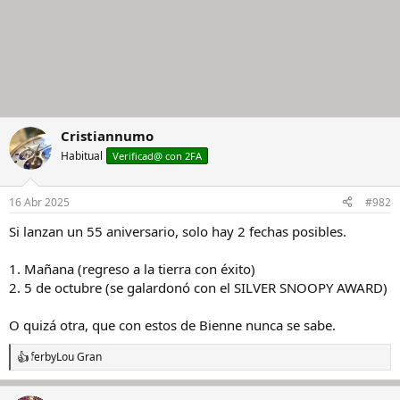
Cristiannumo
Habitual
Verificad@ con 2FA
16 Abr 2025
#982
Si lanzan un 55 aniversario, solo hay 2 fechas posibles.
1. Mañana (regreso a la tierra con éxito)
2. 5 de octubre (se galardonó con el SILVER SNOOPY AWARD)
O quizá otra, que con estos de Bienne nunca se sabe.
ferb
y
Lou Gran
R
e
a