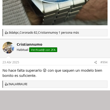
didakpc
,
Coronado 82
,
Cristiannumo
y 1 persona más
R
e
a
Cristiannumo
c
Habitual
c
Verificad@ con 2FA
i
o
n
23 Abr 2025
#994
e
s
No hace falta superarlo 😜 con que saquen un modelo bien
:
bonito es suficiente.
INALARRAURI
R
e
a
c
c
i
o