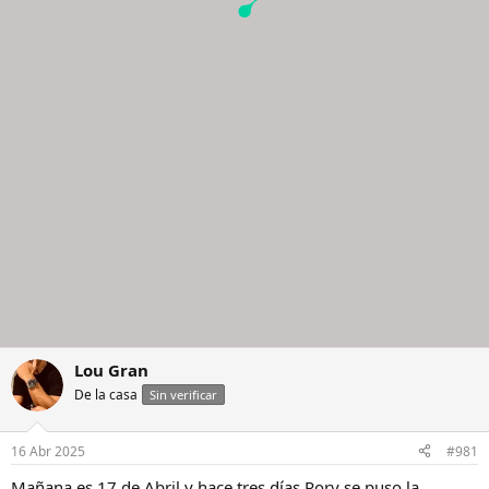
Lou Gran
De la casa
Sin verificar
16 Abr 2025
#981
Mañana es 17 de Abril y hace tres días Rory se puso la