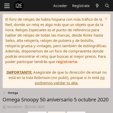
Acceder
Regístrate
El foro de relojes de habla hispana con más tráfico de la
Red, donde un reloj es algo más que un objeto que da la
hora. Relojes Especiales es el punto de referencia para
hablar de relojes de todas las marcas, desde Rolex hasta
Seiko, alta relojería, relojes de pulsera y de bolsillo,
relojería gruesa y vintages, pero también de estilográficas.
Además, disponemos de un foro de compraventa donde
podrás encontrar el reloj que buscas al mejor precio. Para
poder participar tendrás que
registrarte
.
IMPORTANTE:
Asegúrate de que tu dirección de email no
está en la lista Robinson (no publi), porque si lo está
no
podremos validar tu alta.
Omega
Omega Snoopy 50 aniversario 5 octubre 2020
I
F
NicolaSinn
5 Oct 2020
n
e