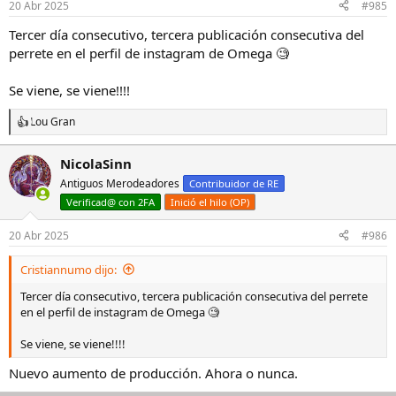
20 Abr 2025
#985
e
s
Tercer día consecutivo, tercera publicación consecutiva del
:
perrete en el perfil de instagram de Omega 🧐
Se viene, se viene!!!!
Lou Gran
R
e
a
NicolaSinn
c
Antiguos Merodeadores
c
Contribuidor de RE
i
Verificad@ con 2FA
Inició el hilo (OP)
o
n
20 Abr 2025
#986
e
s
:
Cristiannumo dijo:
Tercer día consecutivo, tercera publicación consecutiva del perrete
en el perfil de instagram de Omega 🧐
Se viene, se viene!!!!
Nuevo aumento de producción. Ahora o nunca.