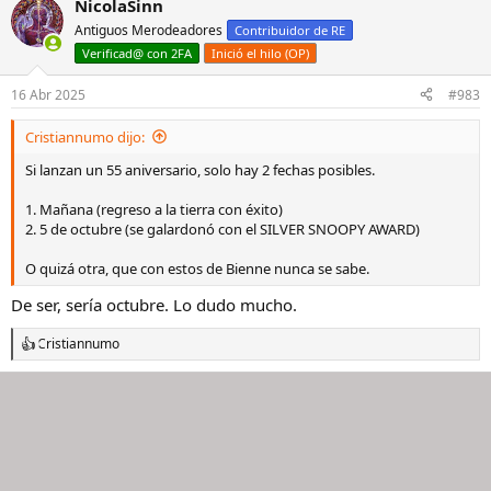
NicolaSinn
c
c
Antiguos Merodeadores
Contribuidor de RE
i
Verificad@ con 2FA
Inició el hilo (OP)
o
n
e
16 Abr 2025
#983
s
:
Cristiannumo dijo:
Si lanzan un 55 aniversario, solo hay 2 fechas posibles.
1. Mañana (regreso a la tierra con éxito)
2. 5 de octubre (se galardonó con el SILVER SNOOPY AWARD)
O quizá otra, que con estos de Bienne nunca se sabe.
De ser, sería octubre. Lo dudo mucho.
Cristiannumo
R
e
a
c
c
i
o
n