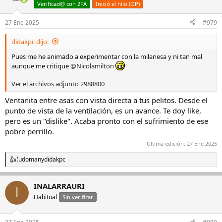
Verificad@ con 2FA
Inició el hilo (OP)
27 Ene 2025
#979
didakpc dijo:
Pues me he animado a experimentar con la milanesa y ni tan mal
aunque me critique
@Nicolamilton
Ver el archivos adjunto 2988800
Ventanita entre asas con vista directa a tus pelitos. Desde el
punto de vista de la ventilación, es un avance. Te doy like,
pero es un "dislike". Acaba pronto con el sufrimiento de ese
pobre perrillo.
Última edición:
27 Ene 2025
ludoman
y
didakpc
R
e
a
INALARRAURI
c
I
c
Habitual
Sin verificar
i
o
n