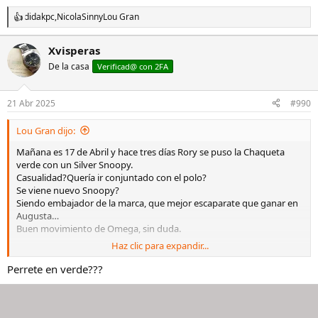
didakpc
,
NicolaSinn
y
Lou Gran
R
e
a
Xvisperas
c
De la casa
c
Verificad@ con 2FA
i
o
n
21 Abr 2025
#990
e
s
Lou Gran dijo:
:
Mañana es 17 de Abril y hace tres días Rory se puso la Chaqueta
verde con un Silver Snoopy.
Casualidad?Quería ir conjuntado con el polo?
Se viene nuevo Snoopy?
Siendo embajador de la marca, que mejor escaparate que ganar en
Augusta…
Buen movimiento de Omega, sin duda.
Haz clic para expandir...
OMEGA receives the Silver Snoopy Award in 1970 | OMEGA EN®
Perrete en verde???
In 1970, OMEGA was awarded with the Silver Snoopy Award by
NASA for its contributions to “the success of human space flight
missions”.
www.omegawatches.com