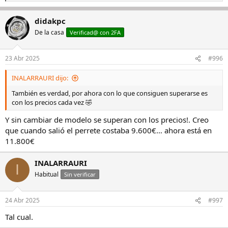
e
a
didakpc
c
c
De la casa
Verificad@ con 2FA
i
o
n
23 Abr 2025
#996
e
s
INALARRAURI dijo:
:
También es verdad, por ahora con lo que consiguen superarse es
con los precios cada vez 🤣
Y sin cambiar de modelo se superan con los precios!. Creo
que cuando salió el perrete costaba 9.600€… ahora está en
11.800€
INALARRAURI
I
Habitual
Sin verificar
24 Abr 2025
#997
Tal cual.