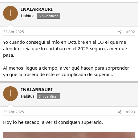
e
a
INALARRAURI
I
c
Habitual
c
Sin verificar
i
o
n
22 Abr 2025
#992
e
s
Yo cuando conseguí el mío en Octubre en el CO el que me
:
atendió creía que lo cortaban en el 2025 seguro, a ver qué
pasa.
Al menos llegue a tiempo, a ver qué hacen para sorprender
ya que la trasera de este es complicada de superar...
INALARRAURI
I
Habitual
Sin verificar
23 Abr 2025
#993
Hoy lo he sacado, a ver si consiguen superarlo.