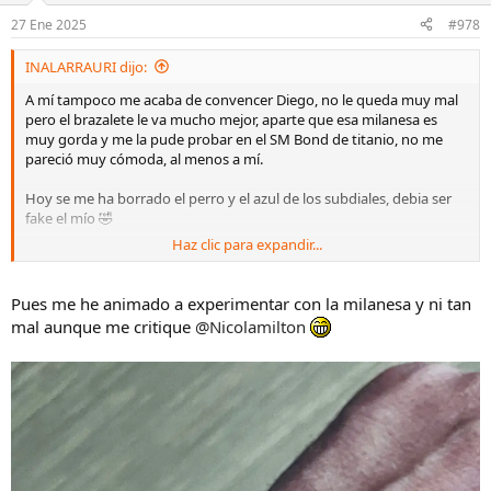
27 Ene 2025
#978
INALARRAURI dijo:
A mí tampoco me acaba de convencer Diego, no le queda muy mal
pero el brazalete le va mucho mejor, aparte que esa milanesa es
muy gorda y me la pude probar en el SM Bond de titanio, no me
pareció muy cómoda, al menos a mí.
Hoy se me ha borrado el perro y el azul de los subdiales, debia ser
fake el mío 🤣
Haz clic para expandir...
Ver el archivos adjunto 2988656
Pues me he animado a experimentar con la milanesa y ni tan
mal aunque me critique
@Nicolamilton