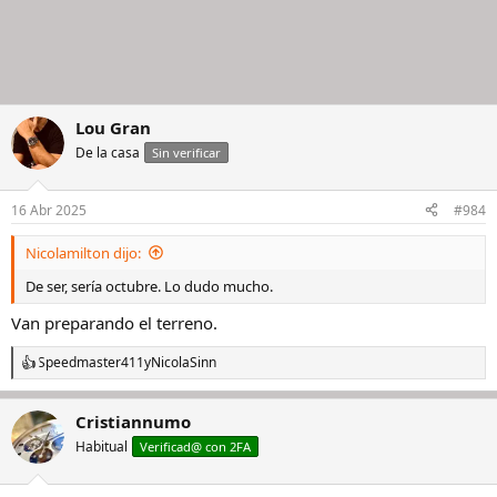
Lou Gran
De la casa
Sin verificar
16 Abr 2025
#984
Nicolamilton dijo:
De ser, sería octubre. Lo dudo mucho.
Van preparando el terreno.
Speedmaster411
y
NicolaSinn
R
e
a
Cristiannumo
c
c
Habitual
Verificad@ con 2FA
i
o
n