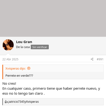
Lou Gran
De la casa
Sin verificar
22 Abr 2025
#991
Xvisperas dijo:
Perrete en verde???
No creo!
En cualquier caso, primero tiene que haber perrete nuevo, y
eso no lo tengo tan claro .
patricio7345
y
Xvisperas
R