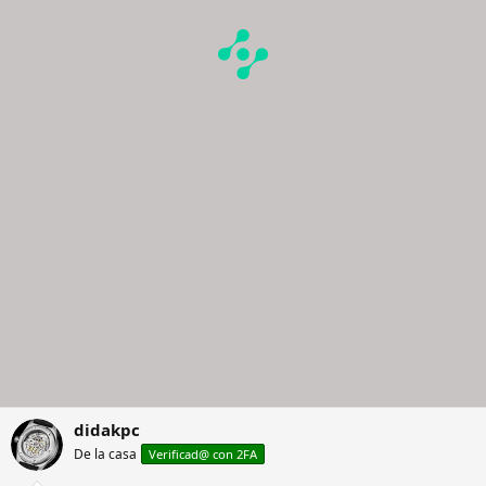
didakpc
De la casa
Verificad@ con 2FA