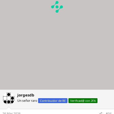
jorgesdb
Un señor raro
Contribuidor de RE
Verificad@ con 2FA
26 Mar 2026
#34