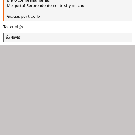
Me lo compraría? Jamás
Me gusta? Sorprendentemente sí, y mucho
Gracias por traerlo
Tal cual👍
Navas
R
e
a
c
c
i
o
n
e
s
: