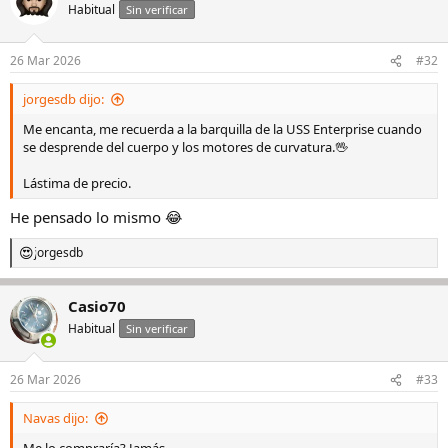
Habitual
Sin verificar
26 Mar 2026
#32
jorgesdb dijo:
Me encanta, me recuerda a la barquilla de la USS Enterprise cuando
se desprende del cuerpo y los motores de curvatura.🖖
Lástima de precio.
He pensado lo mismo 😂
jorgesdb
R
e
a
Casio70
c
c
Habitual
Sin verificar
i
o
n
26 Mar 2026
#33
e
s
Navas dijo:
: