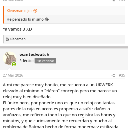
Kleosman dijo:
He pensado lo mismo 😂
Ya vamos 3 XD
Kleosman
R
e
a
wantedwatch
c
c
Ecléctico
Sin verificar
i
o
n
27 Mar 2026
#35
e
s
A mi me parece muy bonito, me recuerda a un URWERK
:
elevado al mínimo o “etéreo” concepto pero me parece un
reloj muy bien diseñado.
El único pero, por ponerle uno es que un reloj con tantas
partes de la caja en acero es propenso a sufrir daños o
arañazos, me refiero a todo lo que no registra las horas y
minutos, y que curiosamente me recuerdan y mucho al
emblema de Batman hecho de forma moderna y estilizada.