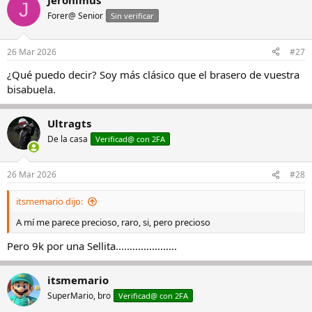
Jeronimus
J
Forer@ Senior
Sin verificar
26 Mar 2026
#27
¿Qué puedo decir? Soy más clásico que el brasero de vuestra
bisabuela.
Ultragts
De la casa
Verificad@ con 2FA
26 Mar 2026
#28
itsmemario dijo:
A mí me parece precioso, raro, si, pero precioso
Pero 9k por una Sellita......................
itsmemario
SuperMario, bro
Verificad@ con 2FA