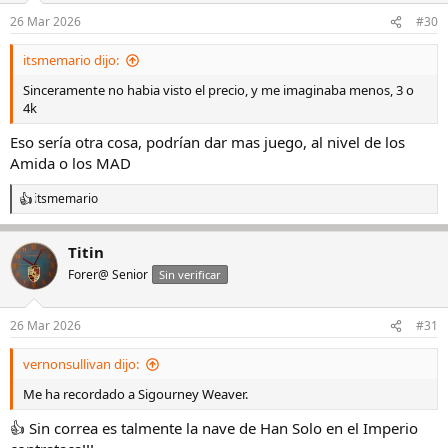
26 Mar 2026
#30
itsmemario dijo:
Sinceramente no habia visto el precio, y me imaginaba menos, 3 o
4k
Eso sería otra cosa, podrían dar mas juego, al nivel de los
Amida o los MAD
itsmemario
R
e
a
Titin
c
c
Forer@ Senior
Sin verificar
i
o
n
26 Mar 2026
#31
e
s
vernonsullivan dijo:
:
Me ha recordado a Sigourney Weaver.
👍 Sin correa es talmente la nave de Han Solo en el Imperio