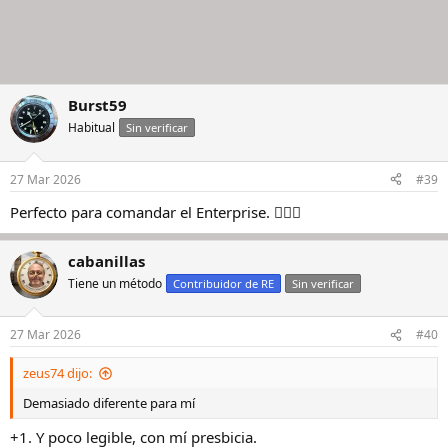
Burst59
Habitual
Sin verificar
27 Mar 2026
#39
Perfecto para comandar el Enterprise. 👍🏻🙂
cabanillas
Tiene un método
Contribuidor de RE
Sin verificar
27 Mar 2026
#40
zeus74 dijo:
Demasiado diferente para mí
+1. Y poco legible, con mí presbicia.