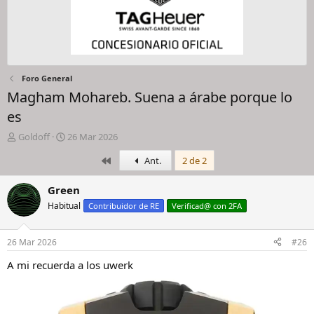
Foro General
Magham Mohareb. Suena a árabe porque lo
es
I
F
Goldoff
26 Mar 2026
n
e
Primero
Ant.
2 de 2
i
c
c
h
i
a
Green
a
d
Habitual
Contribuidor de RE
Verificad@ con 2FA
d
e
o
i
r
n
26 Mar 2026
#26
d
i
e
c
A mi recuerda a los uwerk
l
i
h
o
i
l