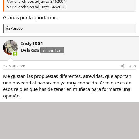
Ver el archivos adjunto 3462004
Ver el archivos adjunto 3462028
Gracias por la aportación.
Perseo
R
e
a
Indy1961
c
De la casa
c
Sin verificar
i
o
n
27 Mar 2026
#38
e
s
Me gustan las propuestas diferentes, atrevidas, que aportan
:
una novedad al panorama ya muy conocido. Creo que es de
esos relojes que has de tener en muñeca para formarte una
opinión.