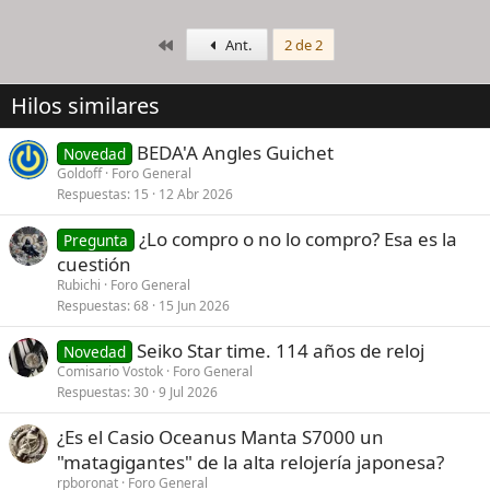
Primero
Ant.
2 de 2
Hilos similares
BEDA'A Angles Guichet
Novedad
Goldoff
Foro General
Respuestas
15
12 Abr 2026
¿Lo compro o no lo compro? Esa es la
Pregunta
cuestión
Rubichi
Foro General
Respuestas
68
15 Jun 2026
Seiko Star time. 114 años de reloj
Novedad
Comisario Vostok
Foro General
Respuestas
30
9 Jul 2026
¿Es el Casio Oceanus Manta S7000 un
"matagigantes" de la alta relojería japonesa?
rpboronat
Foro General