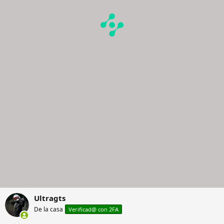
Ultragts
De la casa
Verificad@ con 2FA