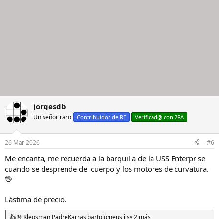
jorgesdb
Un señor raro
Contribuidor de RE
Verificad@ con 2FA
26 Mar 2026
#6
Me encanta, me recuerda a la barquilla de la USS Enterprise
cuando se desprende del cuerpo y los motores de curvatura.
🖖
Lástima de precio.
Kleosman
,
PadreKarras
,
bartolomeus j s
y 2 más