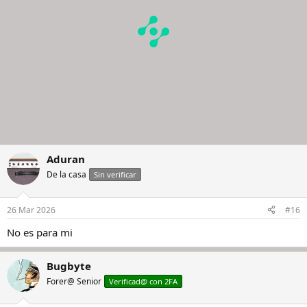
s
:
Aduran
De la casa
Sin verificar
26 Mar 2026
#16
No es para mi
Bugbyte
Forer@ Senior
Verificad@ con 2FA