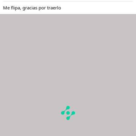
e
s
Me flipa, gracias por traerlo
: