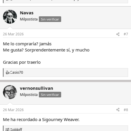
R
e
a
Navas
c
Milpostista
c
Sin verificar
i
o
n
26 Mar 2026
#7
e
s
Me lo compraría? Jamás
:
Me gusta? Sorprendentemente sí, y mucho
Gracias por traerlo
Casio70
R
e
a
vernonsullivan
c
c
Milpostista
Sin verificar
i
o
n
26 Mar 2026
#8
e
s
Me ha recordado a Sigourney Weaver.
:
Goldoff