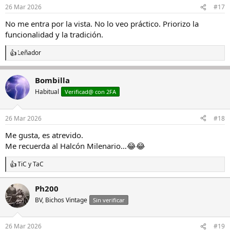
26 Mar 2026
#17
No me entra por la vista. No lo veo práctico. Priorizo la
funcionalidad y la tradición.
Leñador
R
e
a
Bombilla
c
c
Habitual
Verificad@ con 2FA
i
o
n
26 Mar 2026
#18
e
s
Me gusta, es atrevido.
:
Me recuerda al Halcón Milenario…😂😂
TiC y TaC
R
e
a
Ph200
c
BV, Bichos Vintage
c
Sin verificar
i
o
n
26 Mar 2026
#19