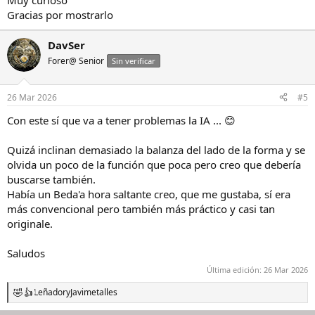
Muy curioso
:
Gracias por mostrarlo
DavSer
Forer@ Senior
Sin verificar
26 Mar 2026
#5
Con este sí que va a tener problemas la IA ... 😊
Quizá inclinan demasiado la balanza del lado de la forma y se
olvida un poco de la función que poca pero creo que debería
buscarse también.
Había un Beda'a hora saltante creo, que me gustaba, sí era
más convencional pero también más práctico y casi tan
originale.
Saludos
Última edición:
26 Mar 2026
Leñador
y
Javimetalles
R
e