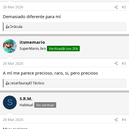
26 Mar 2026
#2
Demasiado diferente para mí
Drácula
R
e
a
itsmemario
c
c
SuperMario, bro
Verificad@ con 2FA
i
o
n
26 Mar 2026
#3
e
s
A mí me parece precioso, raro, si, pero precioso
:
cesarfaura
y
El Táctico
R
e
a
S.R.M.
c
S
c
Habitual
Sin verificar
i
o
n
26 Mar 2026
#4
e
s