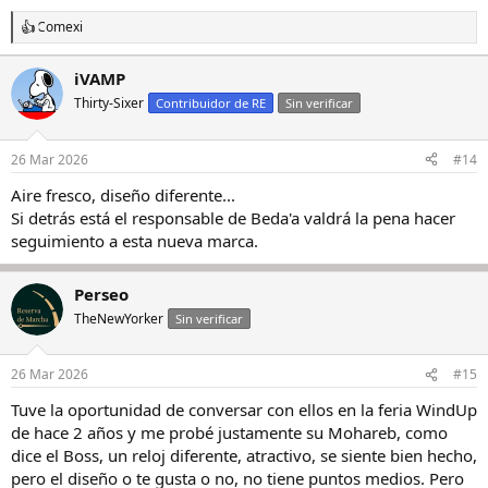
Comexi
R
e
a
iVAMP
c
Thirty-Sixer
c
Contribuidor de RE
Sin verificar
i
o
n
26 Mar 2026
#14
e
s
Aire fresco, diseño diferente...
:
Si detrás está el responsable de Beda'a valdrá la pena hacer
seguimiento a esta nueva marca.
Perseo
TheNewYorker
Sin verificar
26 Mar 2026
#15
Tuve la oportunidad de conversar con ellos en la feria WindUp
de hace 2 años y me probé justamente su Mohareb, como
dice el Boss, un reloj diferente, atractivo, se siente bien hecho,
pero el diseño o te gusta o no, no tiene puntos medios. Pero