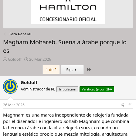
Foro General
Magham Mohareb. Suena a árabe porque lo
es
I
F
Goldoff
26 Mar 2026
n
e
Último
1 de 2
Sig.
i
c
c
h
i
a
Goldoff
a
d
Administrador de RE
Tripulación
Verificad@ con 2FA
d
e
o
i
r
n
26 Mar 2026
#1
d
i
e
c
Maghnam es una marca independiente de relojería fundada
l
i
por el diseñador e ingeniero Sohaib Maghnam que combina
h
o
la herencia árabe con la alta relojería suiza, creando un
i
lenguaje estético propio que mezcla mitología, arquitectura
l