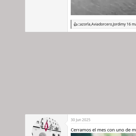
cazorla
,
Aviadorcero
,
Jordim
y 16 m
R
e
a
c
c
i
o
n
e
s
:
30 Jun 2025
Cerramos el mes con uno de mi