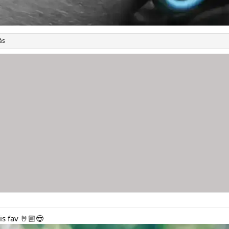
ás
s fav 🤘🏼😎