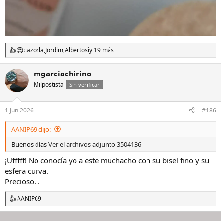
cazorla
,
Jordim
,
Albertosi
y 19 más
R
e
a
mgarciachirino
c
Milpostista
c
Sin verificar
i
o
n
1 Jun 2026
#186
e
s
AANIP69 dijo:
:
Buenos días
Ver el archivos adjunto 3504136
¡Ufffff! No conocía yo a este muchacho con su bisel fino y su
esfera curva.
Precioso...
AANIP69
R
e
a