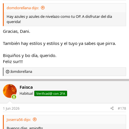
domdorellana dijo:
Hay azules y azules de nivelazo como tu OP. A disfrutar del día
querida!
Gracias, Dani.
También hay estilos y estilos y el tuyo ya sabes que pirra.
Biquiños y bo día, querido.
Feliz sur!!!
domdorellana
R
e
a
Faisca
c
c
Habitual
Verificad@ con 2FA
i
o
n
1 Jun 2026
#178
e
s
Joserra56 dijo:
:
Buenos días, amig@s.