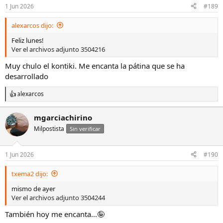
1 Jun 2026
#189
alexarcos dijo:
Feliz lunes!
Ver el archivos adjunto 3504216
Muy chulo el kontiki. Me encanta la pátina que se ha
desarrollado
alexarcos
R
e
a
mgarciachirino
c
Milpostista
c
Sin verificar
i
o
n
1 Jun 2026
#190
e
s
txema2 dijo:
:
mismo de ayer
Ver el archivos adjunto 3504244
También hoy me encanta...🤪