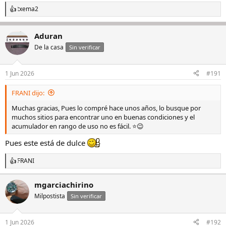
txema2
R
e
a
Aduran
c
c
De la casa
Sin verificar
i
o
n
1 Jun 2026
#191
e
s
FRANI dijo:
:
Muchas gracias, Pues lo compré hace unos años, lo busque por
muchos sitios para encontrar uno en buenas condiciones y el
acumulador en rango de uso no es fácil. ⭐️😉
Pues este está de dulce
FRANI
R
e
a
mgarciachirino
c
Milpostista
c
Sin verificar
i
o
n
1 Jun 2026
#192