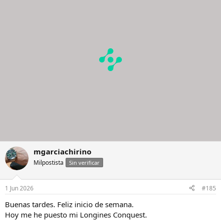
c
i
o
n
e
s
:
mgarciachirino
Milpostista
Sin verificar
1 Jun 2026
#185
Buenas tardes. Feliz inicio de semana.
Hoy me he puesto mi Longines Conquest.