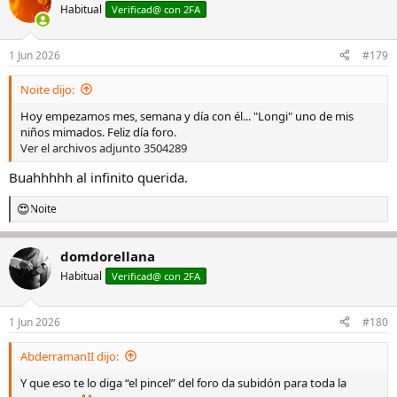
Habitual
Verificad@ con 2FA
1 Jun 2026
#179
Noite dijo:
Hoy empezamos mes, semana y día con él... "Longi" uno de mis
niños mimados. Feliz día foro.
Ver el archivos adjunto 3504289
Buahhhhh al infinito querida.
Noite
R
e
a
domdorellana
c
c
Habitual
Verificad@ con 2FA
i
o
n
1 Jun 2026
#180
e
s
AbderramanII dijo:
:
Y que eso te lo diga “el pincel” del foro da subidón para toda la