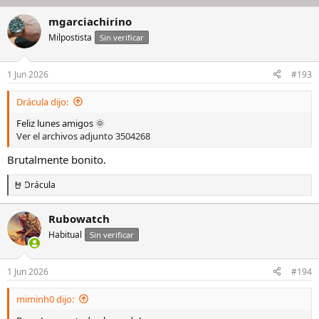
mgarciachirino
Milpostista
Sin verificar
1 Jun 2026
#193
Drácula dijo:
Feliz lunes amigos 🌞
Ver el archivos adjunto 3504268
Brutalmente bonito.
Drácula
R
e
a
Rubowatch
c
Habitual
c
Sin verificar
i
o
n
1 Jun 2026
#194
e
s
miminh0 dijo:
: