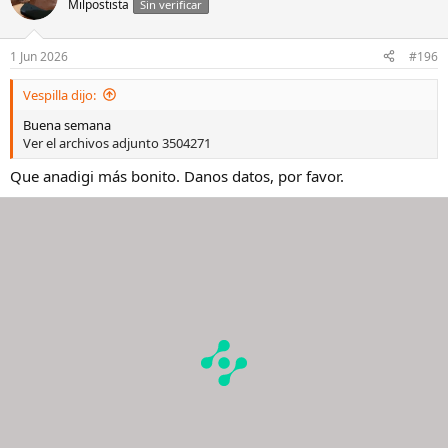
Milpostista
c
Sin verificar
i
o
n
1 Jun 2026
#196
e
s
Vespilla dijo:
:
Buena semana
Ver el archivos adjunto 3504271
Que anadigi más bonito. Danos datos, por favor.