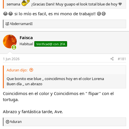
semana
¡Gracias Dani! Muy guapo el look total blue de hoy 💙
😂😂 si lo mío es facil, es mi mono de trabajo!! 😅😅
AbderramanII
R
e
a
Faisca
c
Habitual
c
Verificad@ con 2FA
i
o
n
1 Jun 2026
#181
e
s
Aduran dijo:
:
Que bonito ese blue ,, coincidimos hoy en el color Lorena
Buen día ,, un abrazo
Coincidimos en el color y Coincidimos en " flipar" con el
tortuga.
Abrazo y fantástica tarde, Ave.
Aduran
R
e