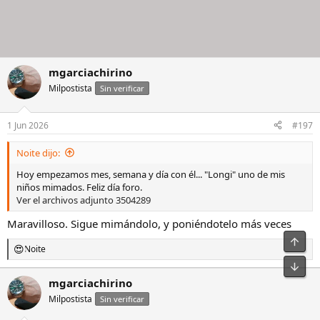
mgarciachirino
Milpostista
Sin verificar
1 Jun 2026
#197
Noite dijo:
Hoy empezamos mes, semana y día con él... "Longi" uno de mis
niños mimados. Feliz día foro.
Ver el archivos adjunto 3504289
Maravilloso. Sigue mimándolo, y poniéndotelo más veces
Noite
R
e
a
mgarciachirino
c
Milpostista
c
Sin verificar
i