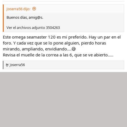
e
s
Joserra56 dijo:
:
Buenos días, amig@s.
Ver el archivos adjunto 3504263
Este omega seamaster 120 es mi preferido. Hay un par en el
foro. Y cada vez que se lo pone alguien, pierdo horas
mirando, ampliando, envidiando....😅
Revisa el muelle de la correa a las 6, que se ve abierto.....
Joserra56
R
e
a
c
c
i
o
n
e
s
: