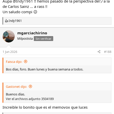
Aupa
@Indy1961
!! hemos pasado de la perspectiva del🎈a la
de Carlos Sainz ... a rass !!
Un saludo compi 😉
Indy1961
R
e
a
mgarciachirino
c
Milpostista
c
Sin verificar
i
o
n
1 Jun 2026
#188
e
s
Faisca dijo:
:
Bos días, foro. Buen lunes y buena semana a todos.
Gastonet dijo:
Buenos días.
Ver el archivos adjunto 3504189
Increible lo bonito que es el memovox que luces