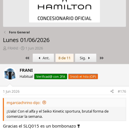
Foro General
Lunes 01/06/2026
I
F
FRANI
1 Jun 2026
n
e
Primero
Último
Ant.
8 de 11
Sig.
i
c
c
h
i
a
FRANI
a
d
Habitual
Verificad@ con 2FA
Inició el hilo (OP)
d
e
o
i
r
n
1 Jun 2026
#176
d
i
e
c
mgarciachirino dijo:
l
i
h
o
¡Uala! Con el alfa y el Seiko Kinetic sportura, brutal forma de
i
comenzar la semana.
l
Gracias el SLQ015 es un bombonazo ❣️
o