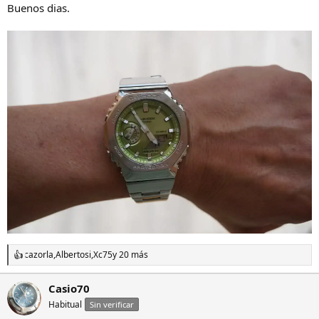
Buenos dias.
cazorla
,
Albertosi
,
Xc75
y 20 más
R
e
a
Casio70
c
Habitual
c
Sin verificar
i