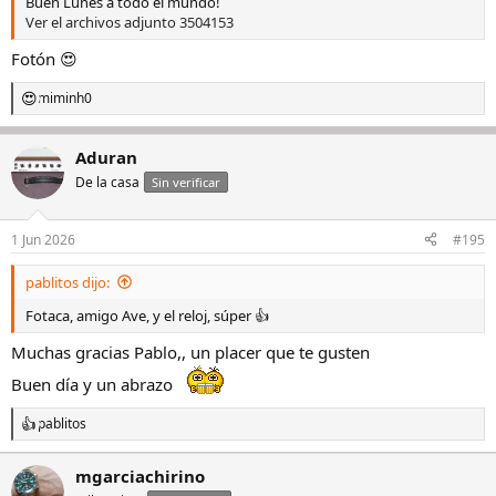
Buen Lunes a todo el mundo!
Ver el archivos adjunto 3504153
Fotón 😍
miminh0
R
e
a
Aduran
c
c
De la casa
Sin verificar
i
o
n
1 Jun 2026
#195
e
s
pablitos dijo:
:
Fotaca, amigo Ave, y el reloj, súper 👍
Muchas gracias Pablo,, un placer que te gusten
Buen día y un abrazo
pablitos
R
e
a
mgarciachirino
c