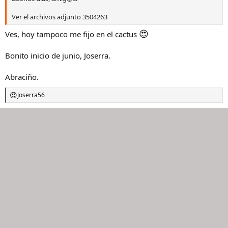
Ver el archivos adjunto 3504263
😍
Ves, hoy tampoco me fijo en el cactus
Bonito inicio de junio, Joserra.
Abraciño.
Joserra56
R
e
a
c
c
i
o
n
e
s
: