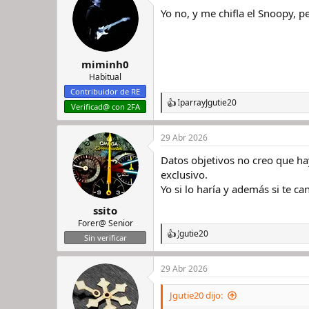
Yo no, y me chifla el Snoopy, p
miminh0
Habitual
Contribuidor de RE
Iparra
y
Jgutie20
R
Verificad@ con 2FA
e
a
29 Abr 2026
c
c
Datos objetivos no creo que h
i
o
exclusivo.
n
Yo si lo haría y además si te ca
e
s
ssito
:
Forer@ Senior
Jgutie20
R
Sin verificar
e
a
29 Abr 2026
c
c
i
Jgutie20 dijo:
o