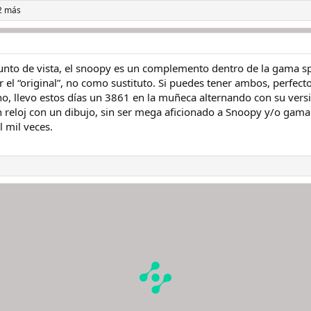
2 más
unto de vista, el snoopy es un complemento dentro de la gama spee
 “original”, no como sustituto. Si puedes tener ambos, perfecto. S
ho, llevo estos días un 3861 en la muñeca alternando con su ver
n reloj con un dibujo, sin ser mega aficionado a Snoopy y/o gama
l mil veces.