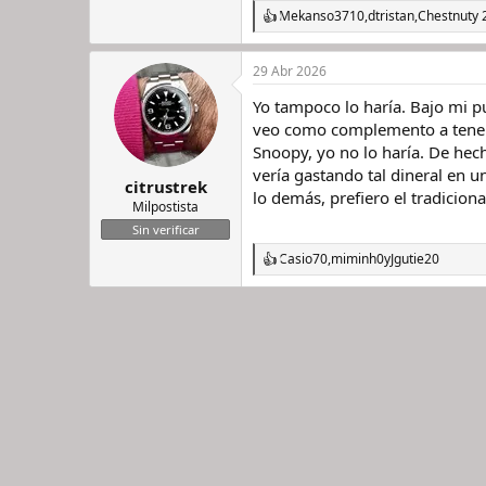
Mekanso3710
,
dtristan
,
Chestnut
y 
R
e
a
29 Abr 2026
c
c
Yo tampoco lo haría. Bajo mi p
i
o
veo como complemento a tener el
n
Snoopy, yo no lo haría. De hec
e
vería gastando tal dineral en u
s
citrustrek
lo demás, prefiero el tradiciona
:
Milpostista
Sin verificar
Casio70
,
miminh0
y
Jgutie20
R
e
a
c
c
i
o
n
e
s
: