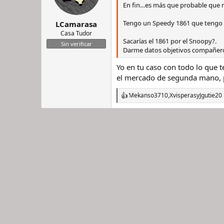
n
En fin…es más que probable que m
e
s
Tengo un Speedy 1861 que tengo 
LCamarasa
:
Casa Tudor
Sacarías el 1861 por el Snoopy?.
Sin verificar
Darme datos objetivos compañer
Yo en tu caso con todo lo que 
el mercado de segunda mano, p
Mekanso3710
,
Xvisperas
y
Jgutie20
R
e
a
c
c
i
o
n
e
s
: