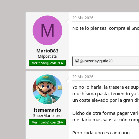
29 Abr 2026
M
No te lo pienses, compra el Sn
MarioB83
Milpostista
cazorla
y
Jgutie20
R
Verificad@ con 2FA
e
a
29 Abr 2026
c
c
Yo no lo haría, la trasera es s
i
o
muchísima pasta, teniendo ya u
n
un coste elevado por la gran d
e
s
itsmemario
Dicho de otra forma pagar vari
:
SuperMario, bro
me daría mas satisfacción comp
Verificad@ con 2FA
Pero cada uno es cada uno