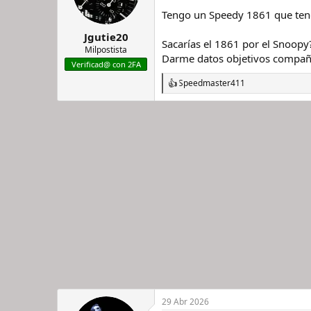
r
n
Tengo un Speedy 1861 que teng
d
i
Jgutie20
e
c
Sacarías el 1861 por el Snoopy
l
i
Milpostista
Darme datos objetivos compañ
h
o
Verificad@ con 2FA
i
Speedmaster411
l
R
o
e
a
c
c
i
o
n
e
s
:
29 Abr 2026