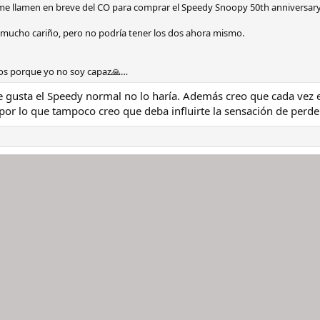
e llamen en breve del CO para comprar el Speedy Snoopy 50th anniversary
mucho cariño, pero no podría tener los dos ahora mismo.
os porque yo no soy capaz🙏…
te gusta el Speedy normal no lo haría. Además creo que cada vez e
or lo que tampoco creo que deba influirte la sensación de perde