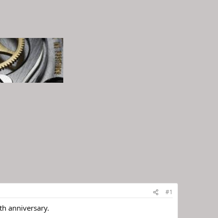
#1
h anniversary.