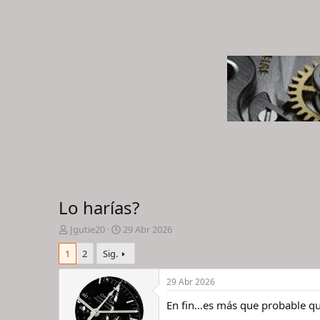
Lo harías?
I
F
Jgutie20
29 Abr 2026
n
e
1
2
Sig.
i
c
c
h
i
a
29 Abr 2026
a
d
En fin…es más que probable qu
d
e
o
i