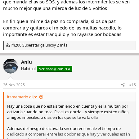
que manda el aviso SOS, y ademas los intermitentes se ven
mucho mejor que una mierda de luz de 5 voltios
En fin que a mi me da paz no comprarla, si os da paz
comprarla y quitaros el miedo de las multas hacedlo, lo
importante es estar tranquilo y no rayarse por bobadas
Ph200
,
Superstar
,
galunco
y 2 más
R
e
a
Anlu
c
c
Habitual
Verificad@ con 2FA
i
o
n
26 Nov 2025
#15
e
s
itsmemario dijo:
:
Hay una cosa que no estais teniendo en cuenta y es la multan por
activarla cuando no toca. Esa si es gorda... y siempre existen niños,
amigos imbéciles, o días en los que se te va la olla
Además del riesgo de activarla sin querer sumale el tiempo de
dedicado a comparar entre las opciones que hay y ver cuales están