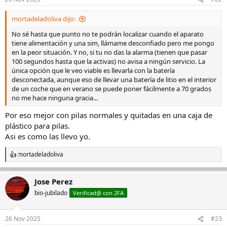
e
s
mortadeladoliva dijo:
:
No sé hasta que punto no te podrán localizar cuando el aparato
tiene alimentación y una sim, llámame desconfiado pero me pongo
en la peor situación. Y no, si tu no das la alarma (tienen que pasar
100 segundos hasta que la activas) no avisa a ningún servicio. La
única opción que le veo viable es llevarla con la batería
desconectada, aunque eso de llevar una batería de litio en el interior
de un coche que en verano se puede poner fácilmente a 70 grados
no me hace ninguna gracia...
Por eso mejor con pilas normales y quitadas en una caja de
plástico para pilas.
Asi es como las llevo yo.
mortadeladoliva
R
e
a
Jose Perez
c
c
bio-jubilado
Verificad@ con 2FA
i
o
n
26 Nov 2025
#23
e