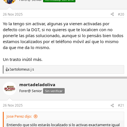
26 Nov 2025
#20
Yo la tengo sin activar, algunas ya vienen activadas por
defecto con la DGT, si no quieres que te localicen con no
ponerle las pilas solucionado, aunque si lo pensáis bien todos
estamos localizados por el teléfono móvil así que lo mismo
da que me da lo mismo.
Un trasto inútil más.
bartolomeus j s
R
e
a
mortadeladoliva
c
c
Forer@ Senior
Sin verificar
i
o
n
26 Nov 2025
#21
e
s
Jose Perez dijo:
:
Entiendo que sólo estarás localizado si lo activas exactamente igual