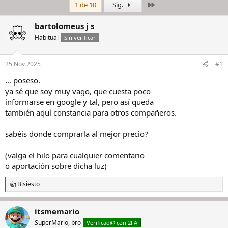
Último
1 de 10
Sig.
i
c
c
h
i
a
bartolomeus j s
a
d
Habitual
Sin verificar
d
e
o
i
r
n
25 Nov 2025
#1
d
i
e
c
... poseso.
l
i
ya sé que soy muy vago, que cuesta poco
h
o
informarse en google y tal, pero así queda
i
también aquí constancia para otros compañeros.
l
o
sabéis donde comprarla al mejor precio?
(valga el hilo para cualquier comentario
o aportación sobre dicha luz)
Bisiesto
R
e
a
itsmemario
c
c
SuperMario, bro
Verificad@ con 2FA
i