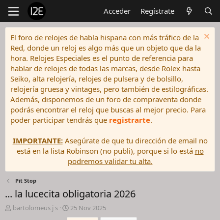
Acceder
Regístrate
El foro de relojes de habla hispana con más tráfico de la
Red, donde un reloj es algo más que un objeto que da la
hora. Relojes Especiales es el punto de referencia para
hablar de relojes de todas las marcas, desde Rolex hasta
Seiko, alta relojería, relojes de pulsera y de bolsillo,
relojería gruesa y vintages, pero también de estilográficas.
Además, disponemos de un foro de compraventa donde
podrás encontrar el reloj que buscas al mejor precio. Para
poder participar tendrás que
registrarte
.
IMPORTANTE:
Asegúrate de que tu dirección de email no
está en la lista Robinson (no publi), porque si lo está
no
podremos validar tu alta.
Pit Stop
... la lucecita obligatoria 2026
I
F
bartolomeus j s
25 Nov 2025
n
e