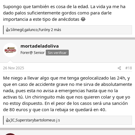
Supongo que también es cosa de la edad. La vida ya me ha
dado palos suficientemente gordos como para darle
importancia a este tipo de anécdotas 😂
Silmegil
,
galunco
,
Furón
y 2 más
R
e
a
mortadeladoliva
c
c
Forer@ Senior
Sin verificar
i
o
n
26 Nov 2025
#18
e
s
Me niego a llevar algo que me tenga geolocalizado las 24h, y
:
que en caso de accidente grave no me sirva de absolutamente
nada, pues esta no avisa a emergencias hasta que no la
activas tú. Un chiringuito más que nos quieren colar y que yo
no estoy dispuesto. En el peor de los casos será una sanción
de 80 euros y que con la rebaja se quedará en 40.
JIC
,
Superstar
y
bartolomeus j s
R
e
a