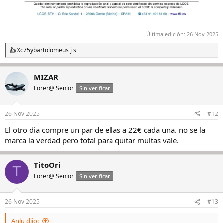
Última edición:
26 Nov 2025
Xc75
y
bartolomeus j s
R
e
a
MIZAR
c
c
Forer@ Senior
Sin verificar
i
o
n
26 Nov 2025
#12
e
s
El otro dia compre un par de ellas a 22€ cada una. no se la
:
marca la verdad pero total para quitar multas vale.
TitoOri
T
Forer@ Senior
Sin verificar
26 Nov 2025
#13
Anlu dijo: