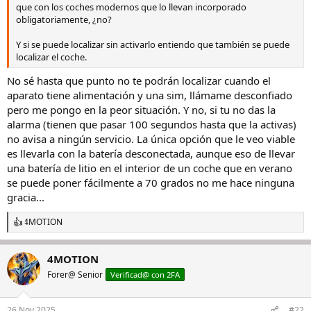
que con los coches modernos que lo llevan incorporado
obligatoriamente, ¿no?
Y si se puede localizar sin activarlo entiendo que también se puede
localizar el coche.
No sé hasta que punto no te podrán localizar cuando el
aparato tiene alimentación y una sim, llámame desconfiado
pero me pongo en la peor situación. Y no, si tu no das la
alarma (tienen que pasar 100 segundos hasta que la activas)
no avisa a ningún servicio. La única opción que le veo viable
es llevarla con la batería desconectada, aunque eso de llevar
una batería de litio en el interior de un coche que en verano
se puede poner fácilmente a 70 grados no me hace ninguna
gracia...
4MOTION
R
e
a
4MOTION
c
c
Forer@ Senior
Verificad@ con 2FA
i
o
n
26 Nov 2025
#22