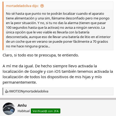
s
mortadeladoliva dijo:
:
No sé hasta que punto no te podrán localizar cuando el aparato
tiene alimentación y una sim, llámame desconfiado pero me pongo
en la peor situación. Y no, si tu no das la alarma (tienen que pasar
100 segundos hasta que la activas) no avisa a ningún servicio. La
única opción que le veo viable es llevarla con la batería
desconectada, aunque eso de llevar una batería de litio en el interior
de un coche que en verano se puede poner fácilmente a 70 grados
no me hace ninguna gracia...
Claro, si todo eso te preocupa, te entiendo.
A mí me da igual. De hecho siempre llevo activada la
localización de Google y con iOS también tenemos activada la
localización de todos los dispositivos de mis hijas y mío
permanentemente.
4MOTION
y
mortadeladoliva
R
e
a
Anlu
c
c
Habitual
Verificad@ con 2FA
i