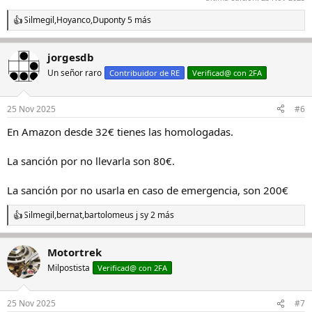
Silmegil
,
Hoyanco
,
Dupont
y 5 más
R
e
a
jorgesdb
c
c
Un señor raro
Contribuidor de RE
Verificad@ con 2FA
i
o
n
25 Nov 2025
#6
e
s
En Amazon desde 32€ tienes las homologadas.
:
La sanción por no llevarla son 80€.
La sanción por no usarla en caso de emergencia, son 200€
Silmegil
,
bernat
,
bartolomeus j s
y 2 más
R
e
a
Motortrek
c
c
Milpostista
Verificad@ con 2FA
i
o
n
25 Nov 2025
#7
e