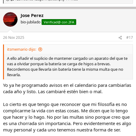
R
e
En fin que a mi me da paz no comprarla, si os da paz comprarla y
a
quitaros el miedo de las multas hacedlo, lo importante es estar
Jose Perez
c
tranquilo y no rayarse por bobadas
c
bio-jubilado
Verificad@ con 2FA
i
o
n
26 Nov 2025
#17
e
s
itsmemario dijo:
:
A ello añadir el suplicio de mantener cargado un aparato del que te
vas a olvidar porque la batería se carga de higos a brevas.
Recordemos que llevarla sin batería tiene la misma multa que no
llevarla.
Yo ya he programado avisos en el calendario para cambiarlas
cada año y listo. Las cambiaré estén bien o mal.
Lo cierto es que tengo que reconocer que mi filosofía es no
complicarme la vida con estas cosas. Me dicen que lo tengo
que hacer y lo hago. No por las multas sino porque creo que
es una chorrada sin importancia. Pero evidentemente es algo
muy personal y cada uno tenemos nuestra forma de ser.