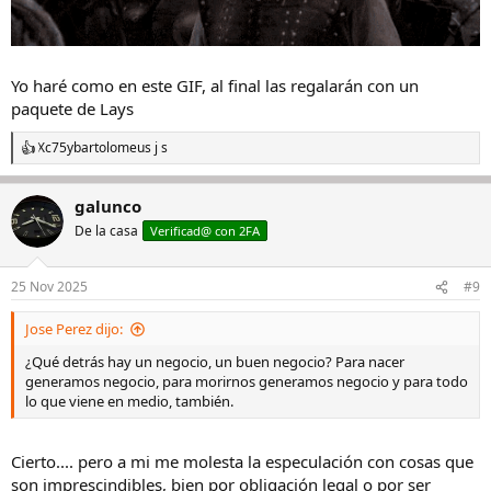
Yo haré como en este GIF, al final las regalarán con un
paquete de Lays
Xc75
y
bartolomeus j s
R
e
a
galunco
c
c
De la casa
Verificad@ con 2FA
i
o
n
25 Nov 2025
#9
e
s
Jose Perez dijo:
:
¿Qué detrás hay un negocio, un buen negocio? Para nacer
generamos negocio, para morirnos generamos negocio y para todo
lo que viene en medio, también.
Cierto.... pero a mi me molesta la especulación con cosas que
son imprescindibles, bien por obligación legal o por ser