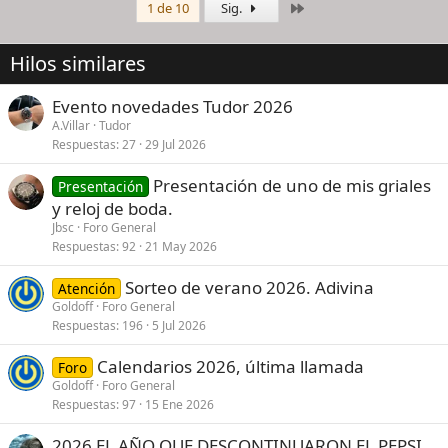
Último
1 de 10
Sig.
Hilos similares
Evento novedades Tudor 2026
A.Villar
Tudor
Respuestas
27
29 Jul 2026
Presentación de uno de mis griales
Presentación
y reloj de boda.
Jbsc
Foro General
Respuestas
92
21 May 2026
Sorteo de verano 2026. Adivina
Atención
Goldoff
Foro General
Respuestas
196
5 Jul 2026
Calendarios 2026, última llamada
Foro
Goldoff
Foro General
Respuestas
97
15 Ene 2026
2026 EL AÑO QUE DESCONTINUARON EL PEPSI ,