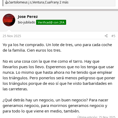
bartolomeus j s
,
Ventura
,
CuaFran
y 2 más
R
e
a
Jose Perez
c
c
bio-jubilado
Verificad@ con 2FA
i
o
n
25 Nov 2025
#5
e
s
Yo ya los he comprado. Un lote de tres, uno para cada coche
:
de la familia. Cien euros los tres.
No es una cosa con la que me como el tarro. Hay que
llevarlos pues los llevo. Esperemos que no los tenga que usar
nunca. Lo mismo que hasta ahora no he tenido que emplear
los triángulos. Pero ponerlos será menos peligroso que poner
los triángulos porque de eso sí que he visto barbaridades en
las carreteras.
¿Qué detrás hay un negocio, un buen negocio? Para nacer
generamos negocio, para morirnos generamos negocio y
para todo lo que viene en medio, también.
Última edición:
25 Nov 2025