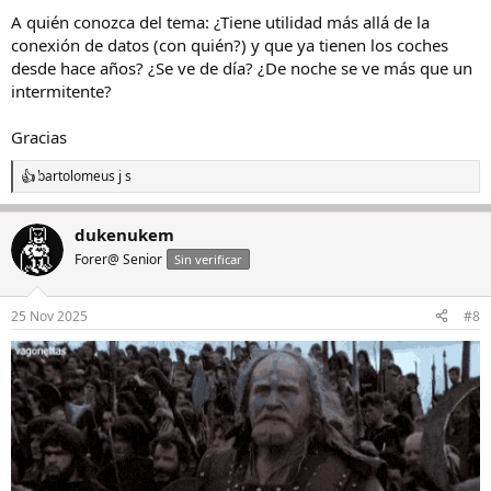
s
A quién conozca del tema: ¿Tiene utilidad más allá de la
:
conexión de datos (con quién?) y que ya tienen los coches
desde hace años? ¿Se ve de día? ¿De noche se ve más que un
intermitente?
Gracias
bartolomeus j s
R
e
a
dukenukem
c
c
Forer@ Senior
Sin verificar
i
o
n
25 Nov 2025
#8
e
s
: