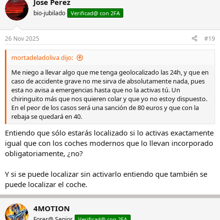
Jose Perez
c
c
bio-jubilado
Verificad@ con 2FA
i
o
n
26 Nov 2025
#19
e
s
mortadeladoliva dijo:
:
Me niego a llevar algo que me tenga geolocalizado las 24h, y que en
caso de accidente grave no me sirva de absolutamente nada, pues
esta no avisa a emergencias hasta que no la activas tú. Un
chiringuito más que nos quieren colar y que yo no estoy dispuesto.
En el peor de los casos será una sanción de 80 euros y que con la
rebaja se quedará en 40.
Entiendo que sólo estarás localizado si lo activas exactamente
igual que con los coches modernos que lo llevan incorporado
obligatoriamente, ¿no?
Y si se puede localizar sin activarlo entiendo que también se
puede localizar el coche.
4MOTION
Forer@ Senior
Verificad@ con 2FA