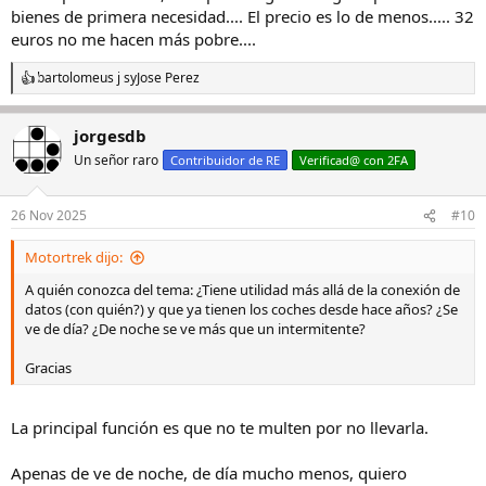
bienes de primera necesidad.... El precio es lo de menos..... 32
euros no me hacen más pobre....
bartolomeus j s
y
Jose Perez
R
e
a
jorgesdb
c
c
Un señor raro
Contribuidor de RE
Verificad@ con 2FA
i
o
n
26 Nov 2025
#10
e
s
Motortrek dijo:
:
A quién conozca del tema: ¿Tiene utilidad más allá de la conexión de
datos (con quién?) y que ya tienen los coches desde hace años? ¿Se
ve de día? ¿De noche se ve más que un intermitente?
Gracias
La principal función es que no te multen por no llevarla.
Apenas de ve de noche, de día mucho menos, quiero