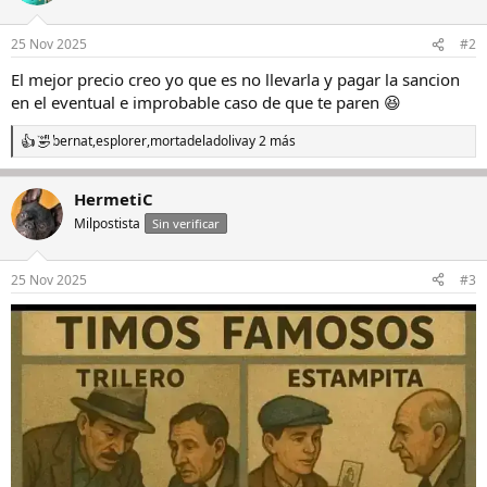
o
n
25 Nov 2025
#2
e
s
El mejor precio creo yo que es no llevarla y pagar la sancion
:
en el eventual e improbable caso de que te paren 😆
bernat
,
esplorer
,
mortadeladoliva
y 2 más
R
e
a
HermetiC
c
c
Milpostista
Sin verificar
i
o
n
25 Nov 2025
#3
e
s
: