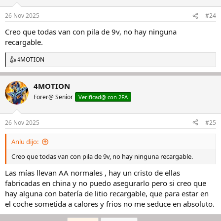
o
n
26 Nov 2025
#24
e
s
Creo que todas van con pila de 9v, no hay ninguna
:
recargable.
4MOTION
R
e
a
4MOTION
c
c
Forer@ Senior
Verificad@ con 2FA
i
o
n
26 Nov 2025
#25
e
s
Anlu dijo:
:
Creo que todas van con pila de 9v, no hay ninguna recargable.
Las mías llevan AA normales , hay un cristo de ellas
fabricadas en china y no puedo asegurarlo pero si creo que
hay alguna con batería de litio recargable, que para estar en
el coche sometida a calores y frios no me seduce en absoluto.