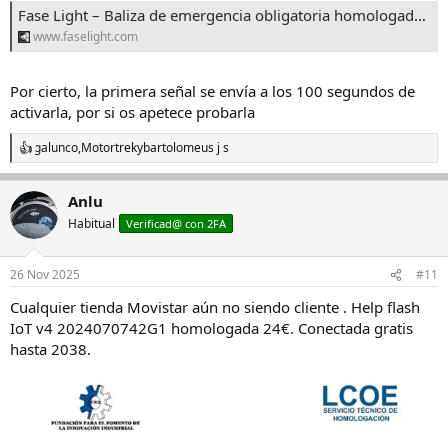
Fase Light – Baliza de emergencia obligatoria homologada por la DGT 🚨
www.faselight.com
Por cierto, la primera señal se envía a los 100 segundos de
activarla, por si os apetece probarla
galunco
,
Motortrek
y
bartolomeus j s
R
e
a
Anlu
c
c
Habitual
Verificad@ con 2FA
i
o
n
26 Nov 2025
#11
e
s
Cualquier tienda Movistar aún no siendo cliente . Help flash
:
IoT v4 2024070742G1 homologada 24€. Conectada gratis
hasta 2038.