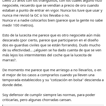
Llevo 25 años con los triangulitos, con los cuales alguno hizo
:
negociete, recuerdo que se vendían a precio de oro cuando
estaban a punto de entrar en vigor. Nunca los tuve que usar y
nunca me revisó la GC si los llevaba o no.
Nunca vi a nadie colocarlos bien (parece que la gente no sabe
medir 100 metros).
Esto de la lucecita me parece que es otro negociete aún más
descarado (por cierto, parece que participaron en el diseño
dos ex-guardias civiles que se están forrando). Dudo mucho
de su efectividad... ¿alguien se ha dado cuenta de que se ven
más lejos los intermitentes del coche que la lucecita de
marras?.
De momento me parece que me arriesgo a no llevarlos, o en
el mejor de los casos a comprarlos cuando ya lleven una
temporada establecidos y su "cotización en bolsa" descienda a
donde debe.
Soy defensor de cumplir siempre las normas, para poder
criticarlas, pero algunas chorradas cansan.