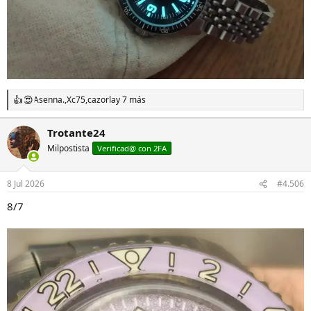
Asenna.
,
Xc75
,
cazorla
y 7 más
R
e
a
Trotante24
c
Milpostista
c
Verificad@ con 2FA
i
o
n
8 Jul 2026
#4.506
e
s
8/7
: