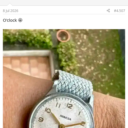
8 Jul 2026
#4.507
O’clock 🤩