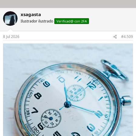
xsagasta
Ilustrador ilustrado
Verificad@ con 2FA
8 Jul 2026
#4.509