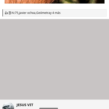
Xc75
,
javier ochoa
,
Geómetra
y 4 más
R
e
a
c
c
i
o
n
e
s
:
JESUS VIT