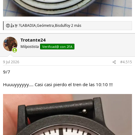
FLABADIA
,
Geómetra
,
Bisdulfo
y 2 más
R
e
a
Trotante24
c
Milpostista
c
Verificad@ con 2FA
i
o
n
9 Jul 2026
#4.515
e
s
9/7
:
Huuuyyyyyy.... Casi casi pierdo el tren de las 10:10 !!!