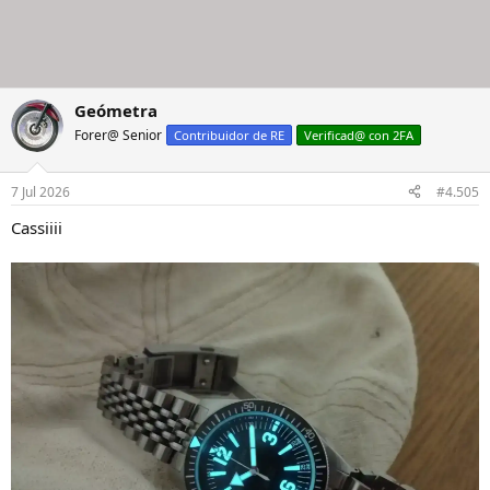
Geómetra
Forer@ Senior
Contribuidor de RE
Verificad@ con 2FA
7 Jul 2026
#4.505
Cassiiii