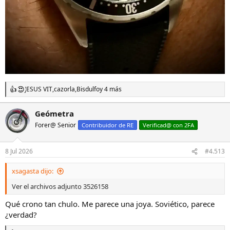
JESUS VIT
,
cazorla
,
Bisdulfo
y 4 más
R
e
a
Geómetra
c
Forer@ Senior
c
Contribuidor de RE
Verificad@ con 2FA
i
o
n
8 Jul 2026
#4.513
e
s
xsagasta dijo:
:
Ver el archivos adjunto 3526158
Qué crono tan chulo. Me parece una joya. Soviético, parece
¿verdad?