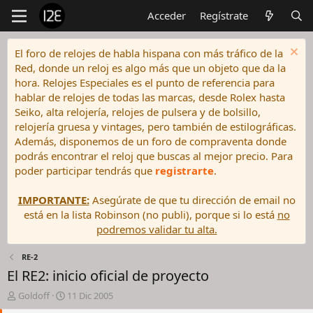
Acceder
Regístrate
El foro de relojes de habla hispana con más tráfico de la
Red, donde un reloj es algo más que un objeto que da la
hora. Relojes Especiales es el punto de referencia para
hablar de relojes de todas las marcas, desde Rolex hasta
Seiko, alta relojería, relojes de pulsera y de bolsillo,
relojería gruesa y vintages, pero también de estilográficas.
Además, disponemos de un foro de compraventa donde
podrás encontrar el reloj que buscas al mejor precio. Para
poder participar tendrás que
registrarte
.
IMPORTANTE:
Asegúrate de que tu dirección de email no
está en la lista Robinson (no publi), porque si lo está
no
podremos validar tu alta.
RE-2
El RE2: inicio oficial de proyecto
I
F
Goldoff
11 Dic 2005
n
e