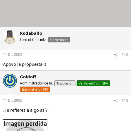
Rodaballo
Lord of the Links
Sin verificar
11 Dic 2005
#12
Apoyo la propuesta!!!
Goldoff
Administrador de RE
Tripulación
Verificad@ con 2FA
Inició el hilo (OP)
11 Dic 2005
#13
¿Te refieres a algo así?