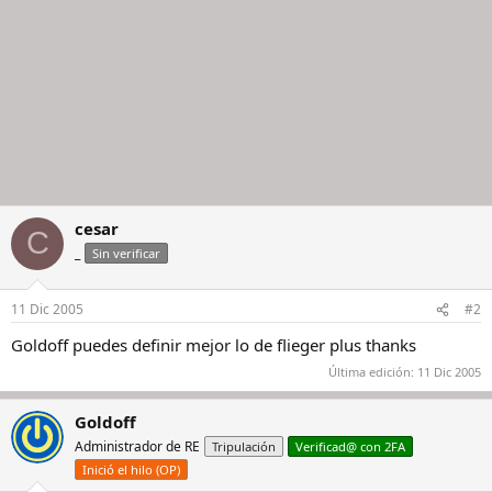
cesar
C
_
Sin verificar
11 Dic 2005
#2
Goldoff puedes definir mejor lo de flieger plus thanks
Última edición:
11 Dic 2005
Goldoff
Administrador de RE
Tripulación
Verificad@ con 2FA
Inició el hilo (OP)