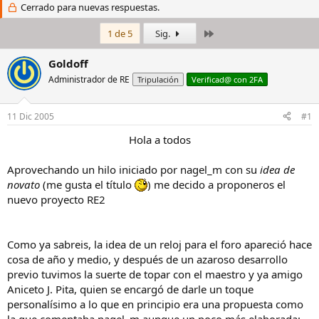
i
Cerrado para nuevas respuestas.
c
c
h
i
a
Último
1 de 5
Sig.
a
d
d
e
Goldoff
o
i
Administrador de RE
Tripulación
Verificad@ con 2FA
r
n
d
i
e
c
11 Dic 2005
#1
l
i
h
o
Hola a todos​
i
l
Aprovechando un hilo iniciado por nagel_m con su
idea de
o
novato
(me gusta el título
) me decido a proponeros el
nuevo proyecto RE2
Como ya sabreis, la idea de un reloj para el foro apareció hace
cosa de año y medio, y después de un azaroso desarrollo
previo tuvimos la suerte de topar con el maestro y ya amigo
Aniceto J. Pita, quien se encargó de darle un toque
personalísimo a lo que en principio era una propuesta como
la que comentaba nagel_m aunque un poco más elaborada: