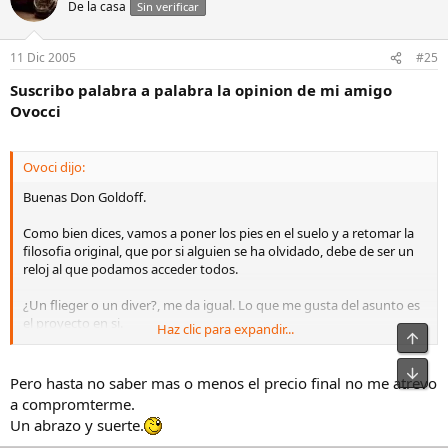
De la casa
Sin verificar
11 Dic 2005
#25
Suscribo palabra a palabra la opinion de mi amigo
Ovocci
Ovoci dijo:
Buenas Don Goldoff.
Como bien dices, vamos a poner los pies en el suelo y a retomar la
filosofia original, que por si alguien se ha olvidado, debe de ser un
reloj al que podamos acceder todos.
¿Un flieger o un diver?, me da igual. Lo que me gusta del asunto es
el proyecto en si.
Haz clic para expandir...
Arrib
Veo en principio un inconveniente, que sera encontrar tantos
Pie
movimientos cronograficos NOS, aunque tambien veo que ya has
Pero hasta no saber mas o menos el precio final no me atrevo
pensado ese detalle y su posible solucion. Supongo que ya nos lo
a compromterme.
iras contando. A mi personalmente, me encantaria un reloj con un
Un abrazo y suerte.
calibre antiguo, al estilo de lo que hicieron los de Stowa con los