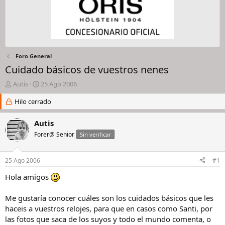
Foro General
Cuidado básicos de vuestros nenes
I
F
Autis
25 Ago 2006
n
e
i
Hilo cerrado
c
c
h
i
a
Autis
a
d
Forer@ Senior
Sin verificar
d
e
o
i
r
n
25 Ago 2006
#1
d
i
e
c
Hola amigos
l
i
h
o
Me gustaría conocer cuáles son los cuidados básicos que les
i
haceis a vuestros relojes, para que en casos como Santi, por
l
las fotos que saca de los suyos y todo el mundo comenta, o
o