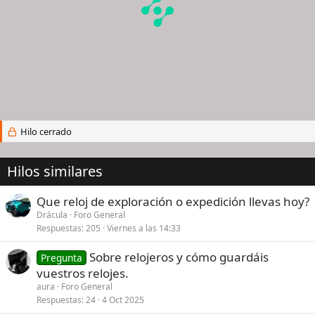
Hilo cerrado
Hilos similares
Que reloj de exploración o expedición llevas hoy?
Drácula
Foro General
Respuestas
205
Viernes a las 14:33
Sobre relojeros y cómo guardáis
Pregunta
vuestros relojes.
aura
Foro General
Respuestas
24
4 Oct 2025