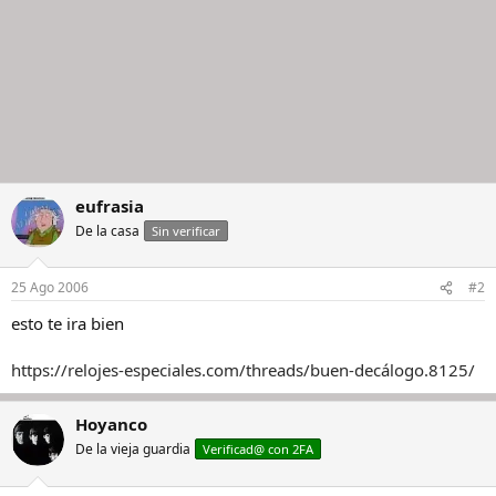
eufrasia
De la casa
Sin verificar
25 Ago 2006
#2
esto te ira bien
https://relojes-especiales.com/threads/buen-decálogo.8125/
Hoyanco
De la vieja guardia
Verificad@ con 2FA