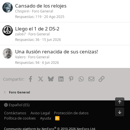
Cansado de los relojes
Chispirin
Foro General
Respuestas
119
20 Ago 2025
Llego el 1 de 2 DS-2
zalo67
Foro General
Respuestas
36
15 Jun 2026
Una ilusión renacida de sus cenizas!
Valero
Foro General
Respuestas
94
6 Jun 2026
Facebook
X
Bluesky
LinkedIn
Pinterest
WhatsApp
Email
Enlace
Compartir:
Foro General
Arrib
Español (ES)
Pie
Contáctanos
Aviso Legal
Protección de datos
Política de cookies
Ayuda
R
S
S
®
Community platform by XenForo
© 2010-2026 XenForo Ltd.