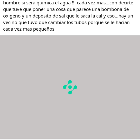
hombre si sera quimica el agua !!! cada vez mas...con decirte
que tuve que poner una cosa que parece una bombona de
oxigeno y un deposito de sal que le saca la cal y eso...hay un
vecino que tuvo que cambiar los tubos porque se le hacian
cada vez mas pequeños