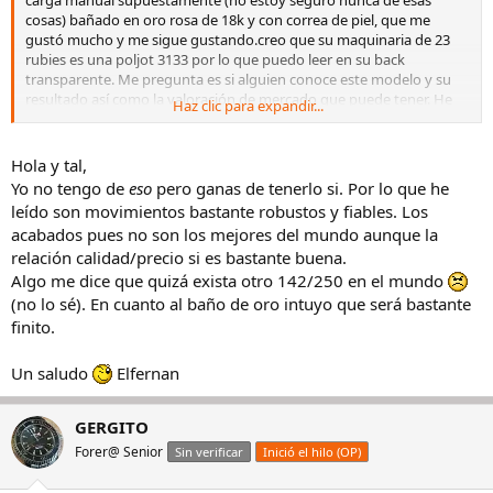
cosas) bañado en oro rosa de 18k y con correa de piel, que me
gustó mucho y me sigue gustando.creo que su maquinaria de 23
rubies es una poljot 3133 por lo que puedo leer en su back
transparente. Me pregunta es si alguien conoce este modelo y su
resultado así como la valoración de mercado que puede tener. He
Haz clic para expandir...
leido que lo de que es edición limitada puede ser un cuento ruso asi
que no le doy importancia, pero viene numerado como 142/250.
Gracias por todo.
Hola y tal,
Si hiciese falta podría postear foto cuando aprenda a hacerlo.
Yo no tengo de
eso
pero ganas de tenerlo si. Por lo que he
leído son movimientos bastante robustos y fiables. Los
acabados pues no son los mejores del mundo aunque la
relación calidad/precio si es bastante buena.
Algo me dice que quizá exista otro 142/250 en el mundo
(no lo sé). En cuanto al baño de oro intuyo que será bastante
finito.
Un saludo
Elfernan
GERGITO
Forer@ Senior
Sin verificar
Inició el hilo (OP)