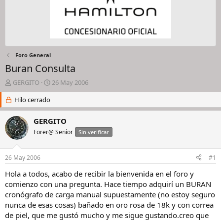
Foro General
Buran Consulta
I
F
GERGITO
26 May 2006
n
e
i
Hilo cerrado
c
c
h
i
a
GERGITO
a
d
Forer@ Senior
Sin verificar
d
e
o
i
r
n
26 May 2006
#1
d
i
e
c
Hola a todos, acabo de recibir la bienvenida en el foro y
l
i
comienzo con una pregunta. Hace tiempo adquirí un BURAN
h
o
cronógrafo de carga manual supuestamente (no estoy seguro
i
nunca de esas cosas) bañado en oro rosa de 18k y con correa
l
de piel, que me gustó mucho y me sigue gustando.creo que
o