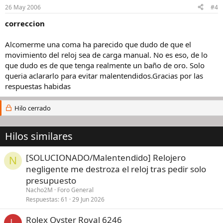
26 May 2006
#4
correccion
Alcomerme una coma ha parecido que dudo de que el
movimiento del reloj sea de carga manual. No es eso, de lo
que dudo es de que tenga realmente un baño de oro. Solo
queria aclararlo para evitar malentendidos.Gracias por las
respuestas habidas
Hilo cerrado
Hilos similares
[SOLUCIONADO/Malentendido] Relojero
N
negligente me destroza el reloj tras pedir solo
presupuesto
Nacho2M
Foro General
Respuestas
61
29 Jun 2026
Rolex Oyster Royal 6246
L