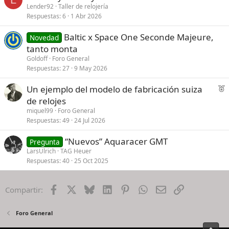
Lender92
Taller de relojería
Respuestas
6
1 Abr 2026
Baltic x Space One Seconde Majeure,
Novedad
tanto monta
Goldoff
Foro General
Respuestas
27
9 May 2026
F
Un ejemplo del modelo de fabricación suiza
e
de relojes
a
miquel99
Foro General
t
Respuestas
49
24 Jul 2026
u
“Nuevos” Aquaracer GMT
r
Pregunta
LarsUlrich
TAG Heuer
e
Respuestas
40
25 Oct 2025
d
Facebook
X
Bluesky
LinkedIn
Pinterest
WhatsApp
Email
Enlace
Compartir:
Foro General