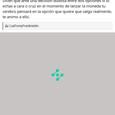
Dicen que ante una decisión dudosa entre dos opciones si lo
echas a cara o cruz en el momento de lanzar la moneda tu
cerebro pensará en la opción que quiere que salga realmente,
te animo a ello.
CuaFran
y
Franknietto
R
e
a
c
c
i
o
n
e
s
: