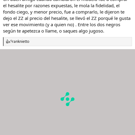
el hesalite por razones expuestas, le mola la fidelidad, el
fondo ciego, y menor precio, fue a comprarlo, le dijeron te
dejo el ZZ al precio del hesalite, se llevó el ZZ porqué le gusta
ver ese movimiento (y a quien no) . Entre los dos negros
según te apetezca o llame, o saques algo jugoso.
Franknietto
R
e
a
c
c
i
o
n
e
s
: