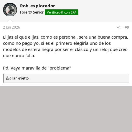
menor precio, fue a comprarlo, le dijeron te dejo el ZZ al precio del
Rob_explorador
hesalite, se llevó el ZZ porqué le gusta ver ese movimiento (y a
Forer@ Senior
Verificad@ con 2FA
quien no) . Entre los dos negros según te apetezca o llame, o saques
algo jugoso.
2 Jun 2026
#9
Elijas el que elijas, como es personal, sera una buena compra,
como no pago yo, si es el primero elegiría uno de los
modelos de esfera negra por ser el clásico y un reloj que creo
que nunca falla.
Pd. Vaya maravilla de "problema"
Franknietto
R
e
a
c
c
i
o
n
e
s
: