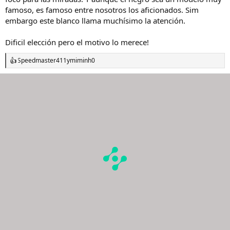
famoso, es famoso entre nosotros los aficionados. Sim
embargo este blanco llama muchísimo la atención.
Dificil elección pero el motivo lo merece!
Speedmaster411
y
miminh0
R
e
a
c
c
i
o
n
e
s
: