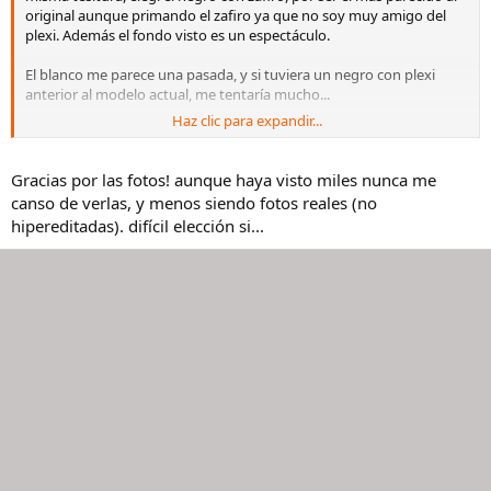
original aunque primando el zafiro ya que no soy muy amigo del
plexi. Además el fondo visto es un espectáculo.
El blanco me parece una pasada, y si tuviera un negro con plexi
anterior al modelo actual, me tentaría mucho...
Haz clic para expandir...
Habrás visto millones de fotos, pero ahí van unas cuantas por si
acaso:
Ver el archivos adjunto 3505031
Gracias por las fotos! aunque haya visto miles nunca me
Ver el archivos adjunto 3505032
canso de verlas, y menos siendo fotos reales (no
Ver el archivos adjunto 3505033
hipereditadas). difícil elección si...
Ver el archivos adjunto 3505035