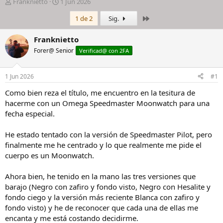
I
F
Franknietto
1 Jun 2026
n
e
Último
1 de 2
Sig.
i
c
c
h
i
a
Franknietto
a
d
Forer@ Senior
Verificad@ con 2FA
d
e
o
i
r
n
1 Jun 2026
#1
d
i
e
c
Como bien reza el título, me encuentro en la tesitura de
l
i
hacerme con un Omega Speedmaster Moonwatch para una
h
o
fecha especial.
i
l
He estado tentado con la versión de Speedmaster Pilot, pero
o
finalmente me he centrado y lo que realmente me pide el
cuerpo es un Moonwatch.
Ahora bien, he tenido en la mano las tres versiones que
barajo (Negro con zafiro y fondo visto, Negro con Hesalite y
fondo ciego y la versión más reciente Blanca con zafiro y
fondo visto) y he de reconocer que cada una de ellas me
encanta y me está costando decidirme.