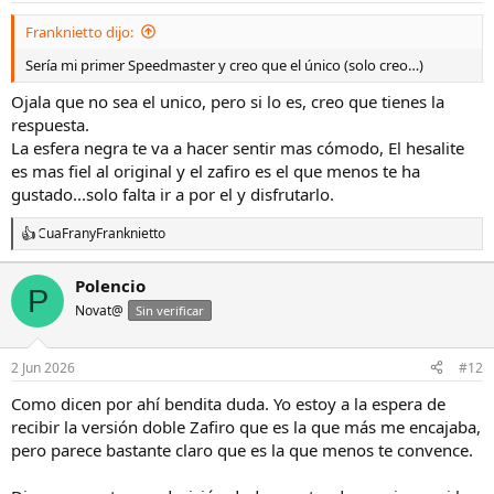
Franknietto dijo:
Sería mi primer Speedmaster y creo que el único (solo creo…)
Ojala que no sea el unico, pero si lo es, creo que tienes la
respuesta.
La esfera negra te va a hacer sentir mas cómodo, El hesalite
es mas fiel al original y el zafiro es el que menos te ha
gustado...solo falta ir a por el y disfrutarlo.
CuaFran
y
Franknietto
R
e
a
Polencio
P
c
Novat@
c
Sin verificar
i
o
n
2 Jun 2026
#12
e
s
Como dicen por ahí bendita duda. Yo estoy a la espera de
:
recibir la versión doble Zafiro que es la que más me encajaba,
pero parece bastante claro que es la que menos te convence.