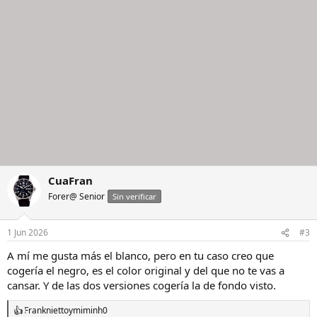
CuaFran
Forer@ Senior
Sin verificar
1 Jun 2026
#3
A mí me gusta más el blanco, pero en tu caso creo que
cogería el negro, es el color original y del que no te vas a
cansar. Y de las dos versiones cogería la de fondo visto.
Franknietto
y
miminh0
R