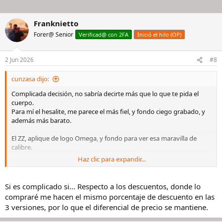
Franknietto
Forer@ Senior
Verificad@ con 2FA
Inició el hilo (OP)
2 Jun 2026
#8
cunzasa dijo:
Complicada decisión, no sabría decirte más que lo que te pida el
cuerpo.
Para mí el hesalite, me parece el más fiel, y fondo ciego grabado, y
además más barato.
El ZZ, aplique de logo Omega, y fondo para ver esa maravilla de
calibre.
Haz clic para expandir...
El blanco, me gusta mucho, menos visto, contraste con el bisel.
Si no tuviera ninguno me centraba en los dos primeros.
Si es complicado si... Respecto a los descuentos, donde lo
Si tuviera algún buen Chrono negro contemplaría el blanco.
compraré me hacen el mismo porcentaje de descuento en las
3 versiones, por lo que el diferencial de precio se mantiene.
Un buen amigo cuándo cambiaron el modelo fue a comprar el
hesalite por razones expuestas, le mola la fidelidad, el fondo ciego, y