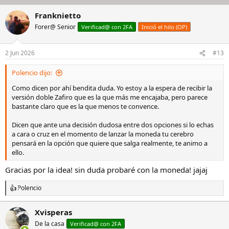
Franknietto
Forer@ Senior
Verificad@ con 2FA
Inició el hilo (OP)
2 Jun 2026
#13
Polencio dijo:
Como dicen por ahí bendita duda. Yo estoy a la espera de recibir la
versión doble Zafiro que es la que más me encajaba, pero parece
bastante claro que es la que menos te convence.
Dicen que ante una decisión dudosa entre dos opciones si lo echas
a cara o cruz en el momento de lanzar la moneda tu cerebro
pensará en la opción que quiere que salga realmente, te animo a
ello.
Gracias por la idea! sin duda probaré con la moneda! jajaj
Polencio
R
e
a
Xvisperas
c
De la casa
c
Verificad@ con 2FA