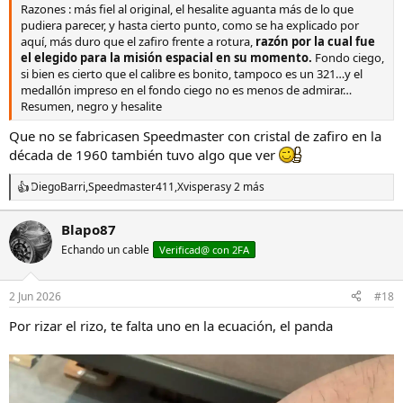
Razones : más fiel al original, el hesalite aguanta más de lo que
pudiera parecer, y hasta cierto punto, como se ha explicado por
aquí, más duro que el zafiro frente a rotura,
razón por la cual fue
el elegido para la misión espacial en su momento.
Fondo ciego,
si bien es cierto que el calibre es bonito, tampoco es un 321…y el
medallón impreso en el fondo ciego no es menos de admirar…
Resumen, negro y hesalite
Que no se fabricasen Speedmaster con cristal de zafiro en la
década de 1960 también tuvo algo que ver
DiegoBarri
,
Speedmaster411
,
Xvisperas
y 2 más
R
e
a
Blapo87
c
Echando un cable
c
Verificad@ con 2FA
i
o
n
2 Jun 2026
#18
e
s
Por rizar el rizo, te falta uno en la ecuación, el panda
: