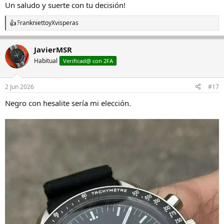
Un saludo y suerte con tu decisión!
Franknietto
y
Xvisperas
R
e
a
JavierMSR
c
c
Habitual
Verificad@ con 2FA
i
o
n
2 Jun 2026
#17
e
s
Negro con hesalite sería mi elección.
: