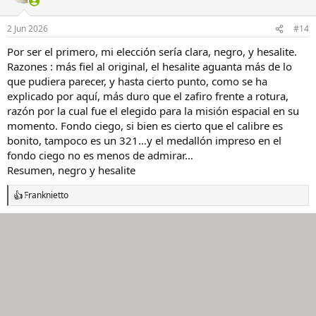
i
o
n
2 Jun 2026
#14
e
s
Por ser el primero, mi elección sería clara, negro, y hesalite.
:
Razones : más fiel al original, el hesalite aguanta más de lo
que pudiera parecer, y hasta cierto punto, como se ha
explicado por aquí, más duro que el zafiro frente a rotura,
razón por la cual fue el elegido para la misión espacial en su
momento. Fondo ciego, si bien es cierto que el calibre es
bonito, tampoco es un 321…y el medallón impreso en el
fondo ciego no es menos de admirar…
Resumen, negro y hesalite
Franknietto
R
e
a
c
c
i
o
n
e
s
: