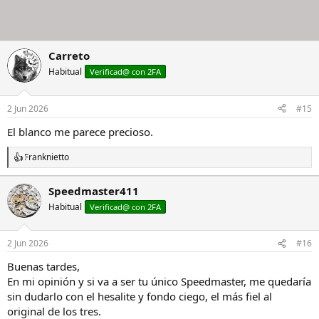
Carreto
Habitual
Verificad@ con 2FA
2 Jun 2026
#15
El blanco me parece precioso.
Franknietto
R
e
a
Speedmaster411
c
Habitual
c
Verificad@ con 2FA
i
o
n
2 Jun 2026
#16
e
s
Buenas tardes,
:
En mi opinión y si va a ser tu único Speedmaster, me quedaría
sin dudarlo con el hesalite y fondo ciego, el más fiel al
original de los tres.