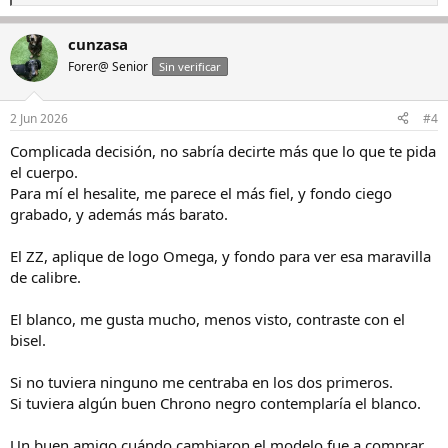
e
a
cunzasa
c
c
Forer@ Senior
Sin verificar
i
o
n
2 Jun 2026
#4
e
s
Complicada decisión, no sabría decirte más que lo que te pida
:
el cuerpo.
Para mí el hesalite, me parece el más fiel, y fondo ciego
grabado, y además más barato.
El ZZ, aplique de logo Omega, y fondo para ver esa maravilla
de calibre.
El blanco, me gusta mucho, menos visto, contraste con el
bisel.
Si no tuviera ninguno me centraba en los dos primeros.
Si tuviera algún buen Chrono negro contemplaría el blanco.
Un buen amigo cuándo cambiaron el modelo fue a comprar