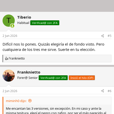
Tiberio
T
Habitual
Verificad@ con 2FA
2 Jun 2026
#5
Difícil nos lo pones. Quizás elegiría el de fondo visto. Pero
cualquiera de los tres me sirve. Suerte en tu elección.
Franknietto
R
e
a
Franknietto
c
c
Forer@ Senior
Verificad@ con 2FA
Inició el hilo (OP)
i
o
n
2 Jun 2026
#6
e
s
miminh0 dijo:
:
Me encantan las 3 versiones, sin excepción. En mi caso y ante la
misma tesitura, elegí el negro con zafiro, por ser el más parecido al