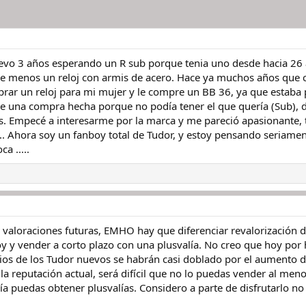
llevo 3 años esperando un R sub porque tenia uno desde hacia 26
de menos un reloj con armis de acero. Hace ya muchos años que
prar un reloj para mi mujer y le compre un BB 36, ya que estab
e una compra hecha porque no podía tener el que quería (Sub), 
. Empecé a interesarme por la marca y me pareció apasionante, 
.. Ahora soy un fanboy total de Tudor, y estoy pensando seriame
a .....
e valoraciones futuras, EMHO hay que diferenciar revalorización
 y vender a corto plazo con una plusvalía. No creo que hoy por h
ios de los Tudor nuevos se habrán casi doblado por el aumento de 
la reputación actual, será difícil que no lo puedas vender al menos
 puedas obtener plusvalías. Considero a parte de disfrutarlo no 