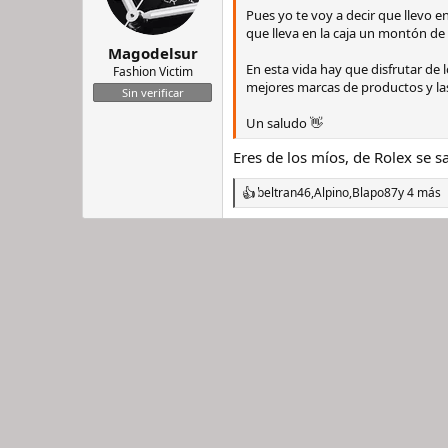
Pues yo te voy a decir que llevo
r
n
que lleva en la caja un montón de
d
i
Magodelsur
e
c
En esta vida hay que disfrutar de 
l
i
Fashion Victim
mejores marcas de productos y la
h
o
Sin verificar
i
Un saludo 👋
l
o
Eres de los míos, de Rolex se sa
beltran46
,
Alpino
,
Blapo87
y 4 más
R
e
a
c
c
i
o
n
e
s
: