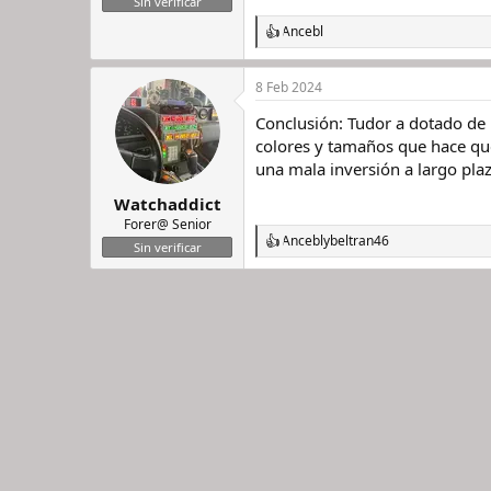
Sin verificar
Ancebl
R
e
a
8 Feb 2024
c
c
Conclusión: Tudor a dotado de 
i
o
colores y tamaños que hace que
n
una mala inversión a largo plaz
e
s
Watchaddict
:
Forer@ Senior
Ancebl
y
beltran46
R
Sin verificar
e
a
c
c
i
o
n
e
s
: