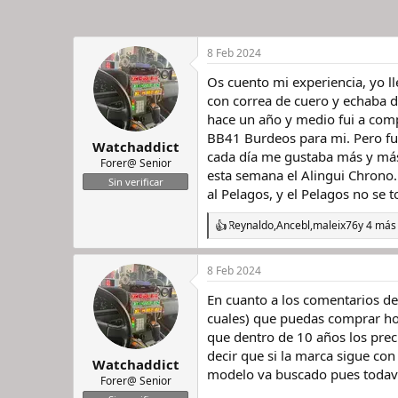
8 Feb 2024
Os cuento mi experiencia, yo 
con correa de cuero y echaba 
hace un año y medio fui a com
BB41 Burdeos para mi. Pero fu
Watchaddict
cada día me gustaba más y más
Forer@ Senior
esta semana el Alingui Chrono.
Sin verificar
al Pelagos, y el Pelagos no se toc
Reynaldo
,
Ancebl
,
maleix76
y 4 más
R
e
a
8 Feb 2024
c
c
En cuanto a los comentarios d
i
o
cuales) que puedas comprar hoy
n
que dentro de 10 años los prec
e
decir que si la marca sigue con 
s
Watchaddict
modelo va buscado pues todavía
:
Forer@ Senior