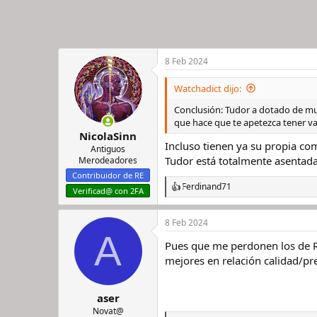
8 Feb 2024
Watchadict dijo:
Conclusión: Tudor a dotado de muc
que hace que te apetezca tener var
NicolaSinn
Incluso tienen ya su propia co
Antiguos
Tudor está totalmente asentad
Merodeadores
Contribuidor de RE
Ferdinand71
R
Verificad@ con 2FA
e
a
8 Feb 2024
c
A
c
Pues que me perdonen los de Ro
i
o
mejores en relación calidad/pre
n
e
s
aser
:
Novat@