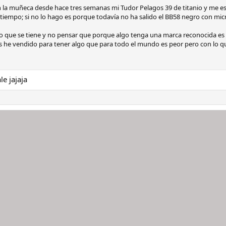
 en la muñeca desde hace tres semanas mi Tudor Pelagos 39 de titanio y m
 tiempo; si no lo hago es porque todavía no ha salido el BB58 negro con mic
lo que se tiene y no pensar que porque algo tenga una marca reconocida es l
s he vendido para tener algo que para todo el mundo es peor pero con lo q
le jajaja