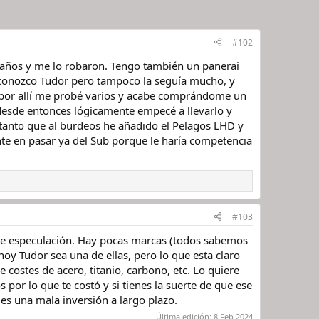
#102
 años y me lo robaron. Tengo también un panerai
 conozco Tudor pero tampoco la seguía mucho, y
a por allí me probé varios y acabe comprándome un
desde entonces lógicamente empecé a llevarlo y
tanto que al burdeos he añadido el Pelagos LHD y
nte en pasar ya del Sub porque le haría competencia
#103
 de especulación. Hay pocas marcas (todos sabemos
oy Tudor sea una de ellas, pero lo que esta claro
costes de acero, titanio, carbono, etc. Lo quiere
 por lo que te costó y si tienes la suerte de que ese
es una mala inversión a largo plazo.
Última edición:
8 Feb 2024