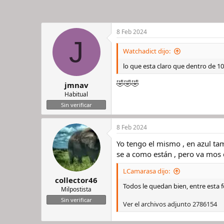
8 Feb 2024
J
Watchadict dijo:
lo que esta claro que dentro de 10
🤣🤣🤣
jmnav
Habitual
Sin verificar
8 Feb 2024
Yo tengo el mismo , en azul t
se a como están , pero va mos
LCamarasa dijo:
collector46
Todos le quedan bien, entre esta 
Milpostista
Sin verificar
Ver el archivos adjunto 2786154