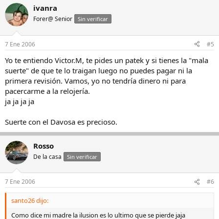
ivanra
Forer@ Senior
Sin verificar
7 Ene 2006
#5
Yo te entiendo Victor.M, te pides un patek y si tienes la "mala
suerte" de que te lo traigan luego no puedes pagar ni la
primera revisión. Vamos, yo no tendría dinero ni para
pacercarme a la relojería.
ja ja ja ja
Suerte con el Davosa es precioso.
Rosso
De la casa
Sin verificar
7 Ene 2006
#6
santo26 dijo:
Como dice mi madre la ilusion es lo ultimo que se pierde jaja