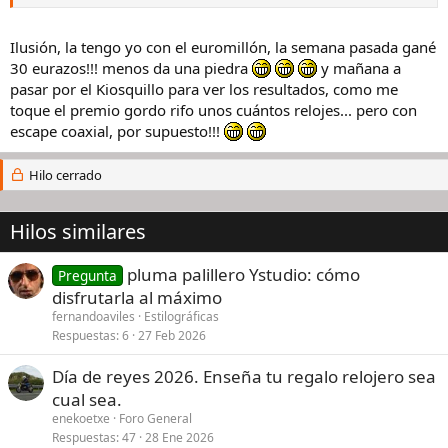
Ilusión, la tengo yo con el euromillón, la semana pasada gané
30 eurazos!!! menos da una piedra
y mañana a
pasar por el Kiosquillo para ver los resultados, como me
toque el premio gordo rifo unos cuántos relojes... pero con
escape coaxial, por supuesto!!!
Hilo cerrado
Hilos similares
pluma palillero Ystudio: cómo
Pregunta
disfrutarla al máximo
fernandoaviles
Estilográficas
Respuestas
6
27 Feb 2026
Día de reyes 2026. Enseña tu regalo relojero sea
cual sea.
enekoetxe
Foro General
Respuestas
47
28 Ene 2026