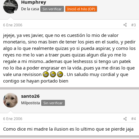
Humphrey
De la casa
Sin verificar
Inició el hilo (OP)
6 Ene 2006
#3
jejeje, ya ves Javier, que no es cuestión lo mio de valor
monetario, sino mas bien de tener los pies en el suelo, y pedir
algo a lo que realmente quizas yo si pueda aspirar, y como los
reyes no me lo van a traer pues quizas algun día yo me lo
regale a mi mismo..ademas que leshessss si tengo un patek
no lo iba a poder engrasar en la vida..pues ya me diras lo que
vale una revisison
. Un saludo muy cordial y que
contigo se hayan portado bien
santo26
Milpostista
Sin verificar
6 Ene 2006
#4
Como dice mi madre la ilusion es lo ultimo que se pierde jaja