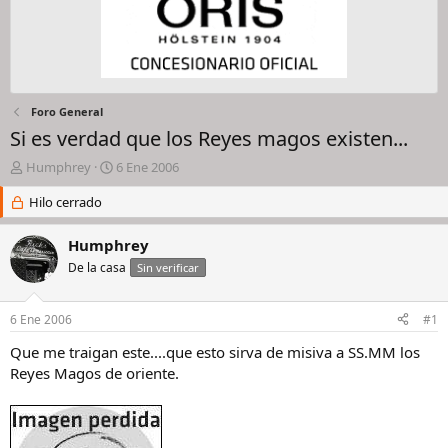
Foro General
Si es verdad que los Reyes magos existen...
I
F
Humphrey
6 Ene 2006
n
e
i
Hilo cerrado
c
c
h
i
a
Humphrey
a
d
De la casa
Sin verificar
d
e
o
i
r
n
6 Ene 2006
#1
d
i
e
c
Que me traigan este....que esto sirva de misiva a SS.MM los
l
i
Reyes Magos de oriente.
h
o
i
l
o