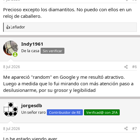
Precioso excepto los diamantitos. No puedo con ellos en un
reloj de caballero.
Leñador
R
e
a
Indy1961
c
c
De la casa
Sin verificar
i
o
n
8 Jul 2026
#6
e
s
Me apareció "random" en Google y me resultó atractivo.
:
Luego a medida que lo fui mirando con más atención paso a
desilusionarme, por su grosor y legibilidad
jorgesdb
Un señor raro
Contribuidor de RE
Verificad@ con 2FA
8 Jul 2026
#7
Lo he estado viendo ayer...