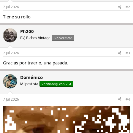
7 Jul 2026
#2
Tiene su rollo
Ph200
BV, Bichos Vintage
Sin verificar
7 Jul 2026
#3
Gracias por traerlo, una pasada.
Doménico
Milpostista
Verificad@ con 2FA
7 Jul 2026
#4