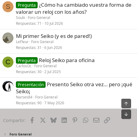
¿Cómo ha cambiado vuestra forma de
Pregunta
S
valorar un reloj con los años?
Soulii
Foro General
Respuestas
71
10 Jul 2026
Mi primer Seiko (y es de pared!)
LeFleur
Foro General
Respuestas
31
6 Jun 2026
Reloj Seiko para oficina
Pregunta
C
CarlosOc
Foro General
Respuestas
30
2 Jul 2025
Presento Seiko otra vez… pero ¡qué
Presentación
Seiko¡
Narses84
Foro General
Respuestas
90
7 May 2026
Arrib
Pie
Facebook
X
Bluesky
LinkedIn
Pinterest
WhatsApp
Email
Enlace
Compartir:
Foro General