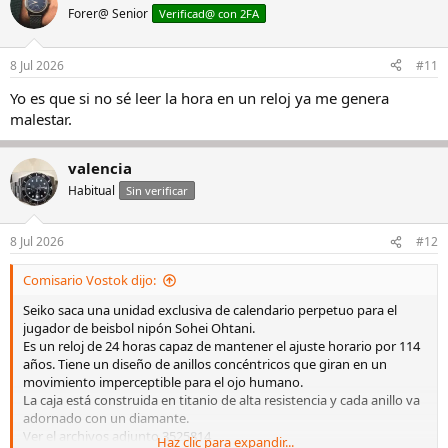
Forer@ Senior
Verificad@ con 2FA
8 Jul 2026
#11
Yo es que si no sé leer la hora en un reloj ya me genera
malestar.
valencia
Habitual
Sin verificar
8 Jul 2026
#12
Comisario Vostok dijo:
Seiko saca una unidad exclusiva de calendario perpetuo para el
jugador de beisbol nipón Sohei Ohtani.
Es un reloj de 24 horas capaz de mantener el ajuste horario por 114
años. Tiene un diseño de anillos concéntricos que giran en un
movimiento imperceptible para el ojo humano.
La caja está construida en titanio de alta resistencia y cada anillo va
adornado con un diamante.
Ver el archivos adjunto 3525814
Haz clic para expandir...