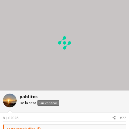
pablitos
De la casa
Sin verificar
8 Jul 2026
#22
cestommek dijo: