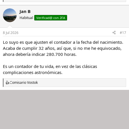
e
a
Jan B
c
Habitual
c
Verificad@ con 2FA
i
o
n
8 Jul 2026
#17
e
s
Lo suyo es que ajusten el contador a la fecha del nacimiento.
:
Acaba de cumplir 32 años, así que, si no me he equivocado,
ahora debería indicar 280.700 horas.
Es un contador de tu vida, en vez de las clásicas
complicaciones astronómicas.
Comisario Vostok
R
e
a
c
c
i
o
n
e
s