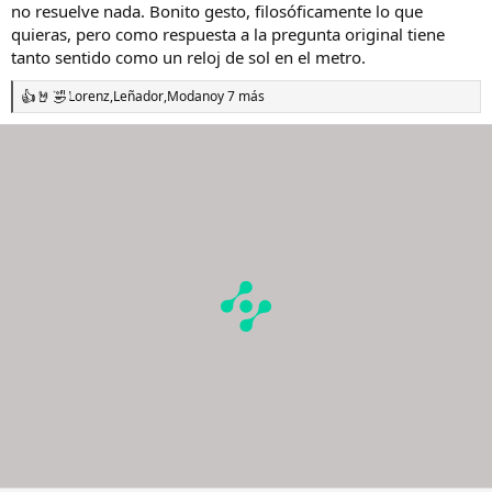
no resuelve nada. Bonito gesto, filosóficamente lo que
quieras, pero como respuesta a la pregunta original tiene
tanto sentido como un reloj de sol en el metro.
Lorenz
,
Leñador
,
Modano
y 7 más
R
e
a
c
c
i
o
n
e
s
: