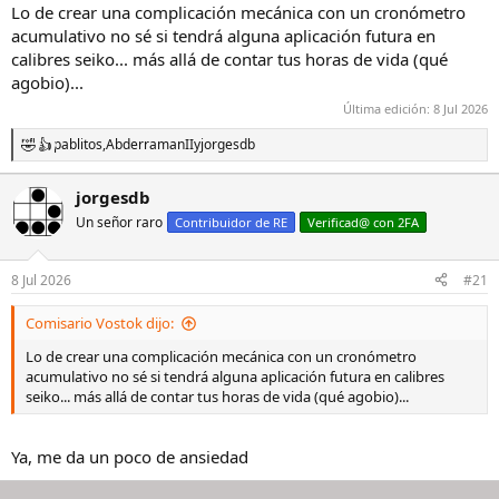
cada uno con un diamantito marcando el cero. Y giran tan lento que
Lo de crear una complicación mecánica con un cronómetro
no los ves moverse ni aunque no tengas nada más que hacer en
acumulativo no sé si tendrá alguna aplicación futura en
todo el día. Supongo que dede ahí lo de Star Time, como las
calibres seiko... más allá de contar tus horas de vida (qué
estrellas, que se mueven pero tú no lo notas.
agobio)...
La excusa de "Ohtani nos preguntó cuánto tiempo le queda como
Última edición:
8 Jul 2026
jugador de beisbol" suena a esas historias que se inventa el
pablitos
,
AbderramanII
y
jorgesdb
departamento de marketing a posteriori para justificar tres años de
R
I+D y un calibre nuevo.
e
a
jorgesdb
c
Aunque la pregunta fuera real, la respuesta que le han dado no
Un señor raro
c
Contribuidor de RE
Verificad@ con 2FA
resuelve nada. Bonito gesto, filosóficamente lo que quieras, pero
i
como respuesta a la pregunta original tiene tanto sentido como un
o
reloj de sol en el metro.
n
8 Jul 2026
#21
e
s
Comisario Vostok dijo:
:
Lo de crear una complicación mecánica con un cronómetro
acumulativo no sé si tendrá alguna aplicación futura en calibres
seiko... más allá de contar tus horas de vida (qué agobio)...
Ya, me da un poco de ansiedad