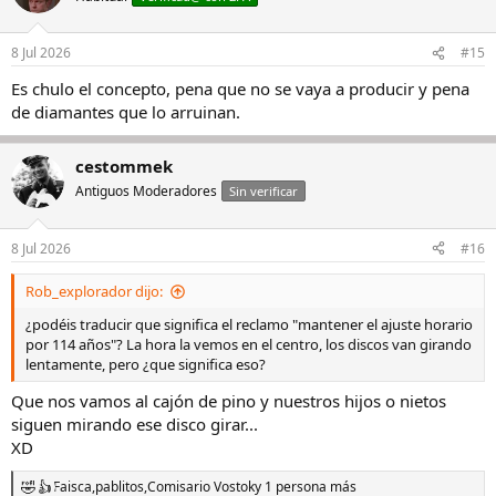
i
o
n
8 Jul 2026
#15
e
s
Es chulo el concepto, pena que no se vaya a producir y pena
:
de diamantes que lo arruinan.
cestommek
Antiguos Moderadores
Sin verificar
8 Jul 2026
#16
Rob_explorador dijo:
¿podéis traducir que significa el reclamo "mantener el ajuste horario
por 114 años"? La hora la vemos en el centro, los discos van girando
lentamente, pero ¿que significa eso?
Que nos vamos al cajón de pino y nuestros hijos o nietos
siguen mirando ese disco girar...
XD
Faisca
,
pablitos
,
Comisario Vostok
y 1 persona más
R