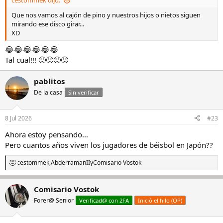
Que nos vamos al cajón de pino y nuestros hijos o nietos siguen
mirando ese disco girar...
XD
😂😂😂😂😂😂
Tal cual!!! 🙂🙂🙂🙂
pablitos
De la casa
Sin verificar
8 Jul 2026
#23
Ahora estoy pensando...
Pero cuantos años viven los jugadores de béisbol en Japón??
cestommek
,
AbderramanII
y
Comisario Vostok
R
e
a
Comisario Vostok
c
c
Forer@ Senior
Verificad@ con 2FA
Inició el hilo (OP)
i
o
n