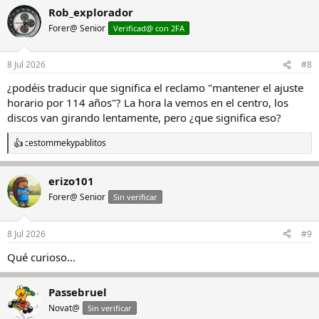
Rob_explorador
Forer@ Senior
Verificad@ con 2FA
8 Jul 2026
#8
¿podéis traducir que significa el reclamo "mantener el ajuste
horario por 114 años"? La hora la vemos en el centro, los
discos van girando lentamente, pero ¿que significa eso?
cestommek
y
pablitos
R
e
a
erizo101
c
c
Forer@ Senior
Sin verificar
i
o
n
8 Jul 2026
#9
e
s
Qué curioso...
:
Passebruel
Novat@
Sin verificar