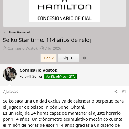
Foro General
Seiko Star time. 114 años de reloj
I
F
Comisario Vostok
7 Jul 2026
n
e
Último
1 de 2
Sig.
i
c
c
h
i
a
Comisario Vostok
a
d
Forer@ Senior
Verificad@ con 2FA
d
e
o
i
r
n
7 Jul 2026
#1
d
i
e
c
Seiko saca una unidad exclusiva de calendario perpetuo para
l
i
el jugador de beisbol nipón Sohei Ohtani.
h
o
Es un reloj de 24 horas capaz de mantener el ajuste horario
i
por 114 años. Un crónometro acumulativo mecánico cuenta
l
el millón de horas de esos 114 años gracias a un diseño de
o