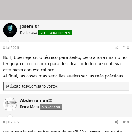
Josemi01
De la casa
Verificad@ con 2FA
8 Jul 2026
#18
Buff, buen ejercicio técnico para Seiko, pero ahora mismo no
tengo yo el coco como para descifrar todo lo que conlleva
esta pieza con ese calibre.
Al final, las cosas más sencillas suelen ser las más prácticas.
pablitos
y
Comisario Vostok
R
e
a
AbderramanII
c
Reina Mora
c
Sin verificar
i
o
n
8 Jul 2026
#19
e
s
Me gusta la caja, sobre todo de perfil 😍 El resto… coincido