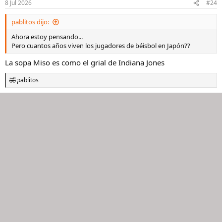
8 Jul 2026
#24
e
s
pablitos dijo:
:
Ahora estoy pensando...
Pero cuantos años viven los jugadores de béisbol en Japón??
La sopa Miso es como el grial de Indiana Jones
pablitos
R
e
a
c
c
i
o
n
e
s
: