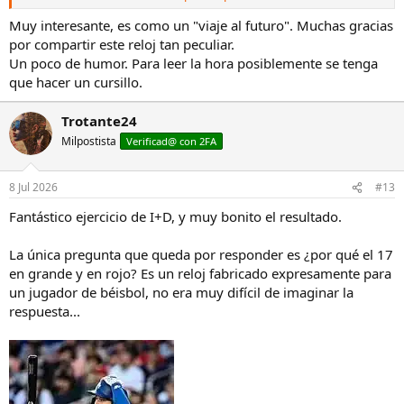
La verdad es que me parece un diseño muy bonito, pero todavía no
entiendo cómo leer la hora.
Muy interesante, es como un "viaje al futuro". Muchas gracias
por compartir este reloj tan peculiar.
Ver el archivos adjunto 3525831
Un poco de humor. Para leer la hora posiblemente se tenga
que hacer un cursillo.
De momento no parece que se vaya a producir en serie, pero os
dejo el árticulo por aquí por si os interesa.
Trotante24
Milpostista
Verificad@ con 2FA
Seiko Star Time ┃ Seiko Watch Corporation
Starting with the launch of Japan’s first wristwatch in
1913, our company has made wristwatches for more
8 Jul 2026
#13
than 110 years. Baseball star Shohei Ohtani, our brand
ambassador, has a deep understanding of the value of
Fantástico ejercicio de I+D, y muy bonito el resultado.
time, and we have developed a special mechanical
wristwatch for him with a display...
La única pregunta que queda por responder es ¿por qué el 17
www.seikowatches.com
en grande y en rojo? Es un reloj fabricado expresamente para
un jugador de béisbol, no era muy difícil de imaginar la
respuesta...