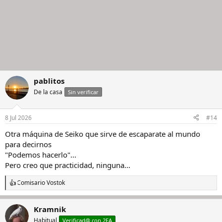
pablitos
De la casa
Sin verificar
8 Jul 2026
#14
Otra máquina de Seiko que sirve de escaparate al mundo
para decirnos
"Podemos hacerlo"...
Pero creo que practicidad, ninguna...
Comisario Vostok
R
e
a
Kramnik
c
c
Habitual
Verificad@ con 2FA