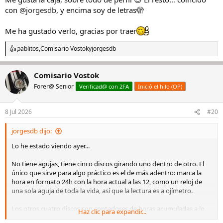
:
con
@jorgesdb
, y encima soy de letras🫣
Me ha gustado verlo, gracias por traer
pablitos
,
Comisario Vostok
y
jorgesdb
R
e
a
Comisario Vostok
c
c
Forer@ Senior
Verificad@ con 2FA
Inició el hilo (OP)
i
o
n
8 Jul 2026
#20
e
s
jorgesdb dijo:
:
Lo he estado viendo ayer...
No tiene agujas, tiene cinco discos girando uno dentro de otro. El
único que sirve para algo práctico es el de más adentro: marca la
hora en formato 24h con la hora actual a las 12, como un reloj de
una sola aguja de toda la vida, así que la lectura es a ojímetro.
Los otros cuatro discos son contadores de horas acumuladas a lo
Haz clic para expandir...
bestia, en escalas de 1.000, 10.000, 100.000 y 1.000.000 de horas,