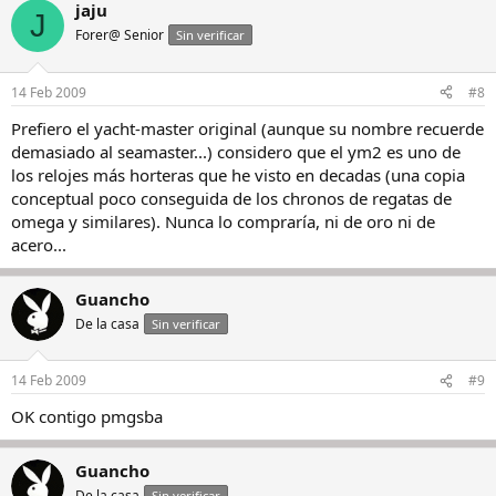
jaju
J
Forer@ Senior
Sin verificar
14 Feb 2009
#8
Prefiero el yacht-master original (aunque su nombre recuerde
demasiado al seamaster...) considero que el ym2 es uno de
los relojes más horteras que he visto en decadas (una copia
conceptual poco conseguida de los chronos de regatas de
omega y similares). Nunca lo compraría, ni de oro ni de
acero...
Guancho
De la casa
Sin verificar
14 Feb 2009
#9
OK contigo pmgsba
Guancho
De la casa
Sin verificar