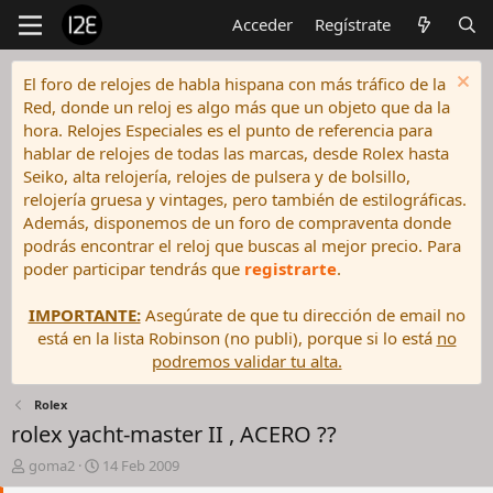
Acceder
Regístrate
El foro de relojes de habla hispana con más tráfico de la
Red, donde un reloj es algo más que un objeto que da la
hora. Relojes Especiales es el punto de referencia para
hablar de relojes de todas las marcas, desde Rolex hasta
Seiko, alta relojería, relojes de pulsera y de bolsillo,
relojería gruesa y vintages, pero también de estilográficas.
Además, disponemos de un foro de compraventa donde
podrás encontrar el reloj que buscas al mejor precio. Para
poder participar tendrás que
registrarte
.
IMPORTANTE:
Asegúrate de que tu dirección de email no
está en la lista Robinson (no publi), porque si lo está
no
podremos validar tu alta.
Rolex
rolex yacht-master II , ACERO ??
I
F
goma2
14 Feb 2009
n
e