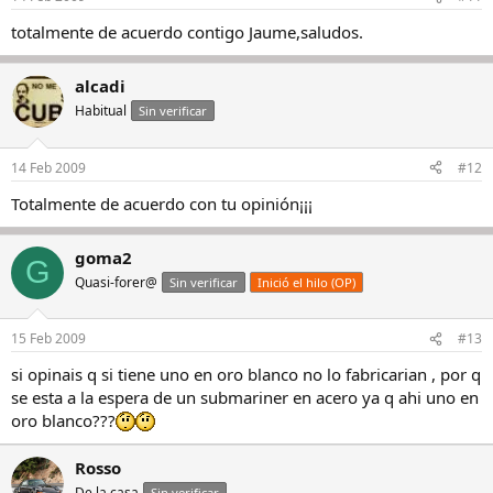
totalmente de acuerdo contigo Jaume,saludos.
alcadi
Habitual
Sin verificar
14 Feb 2009
#12
Totalmente de acuerdo con tu opinión¡¡¡
goma2
G
Quasi-forer@
Sin verificar
Inició el hilo (OP)
15 Feb 2009
#13
si opinais q si tiene uno en oro blanco no lo fabricarian , por q
se esta a la espera de un submariner en acero ya q ahi uno en
oro blanco???
Rosso
De la casa
Sin verificar