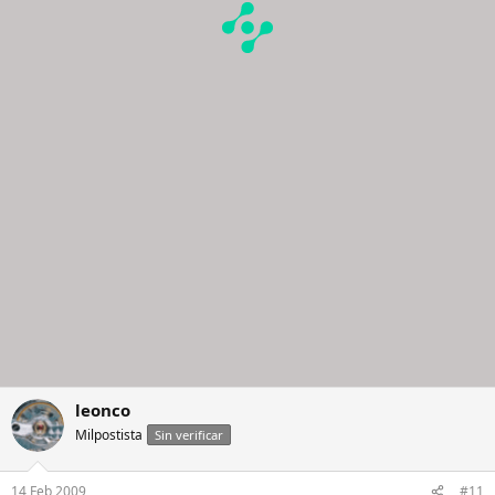
leonco
Milpostista
Sin verificar
14 Feb 2009
#11