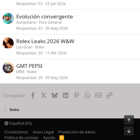
Respuestas
53
22 Jun 2026
Evolución convergente
itsmemario
Foro General
Respuestas
43
30 May 2026
Rolex Leaks 2026 W&W
Lou Gran
Rolex
Respuestas
30
11 Abr 2026
GMT PEPSI
BRM
Rolex
Respuestas
29
30 May 2026
Facebook
X
Bluesky
LinkedIn
Pinterest
WhatsApp
Email
Enlace
Compartir:
Rolex
Arrib
Español (ES)
Pie
Contáctanos
Aviso Legal
Protección de datos
Política de cookies
Ayuda
R