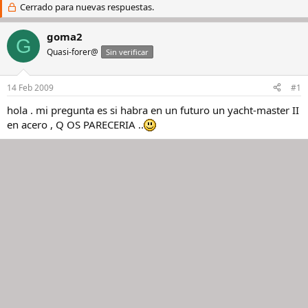
i
Cerrado para nuevas respuestas.
c
c
h
i
a
goma2
G
a
d
Quasi-forer@
Sin verificar
d
e
o
i
r
n
14 Feb 2009
#1
d
i
e
c
hola . mi pregunta es si habra en un futuro un yacht-master II
l
i
en acero , Q OS PARECERIA ..
h
o
i
l
o