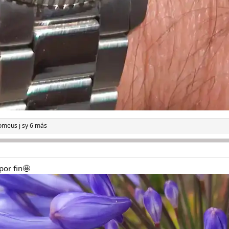
omeus j s
y 6 más
por fin🤩