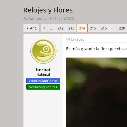
Relojes y Flores
I
F
Cantabruca
14 Jun 2020
n
e
Ant.
1
…
212
213
214
215
216
…
220
i
c
c
h
i
a
14 Jun 2026
a
d
Es más grande la flor que el cac
d
e
o
i
r
n
d
i
bernat
e
c
l
i
Habitual
h
o
Contribuidor de RE
i
Verificad@ con 2FA
l
o