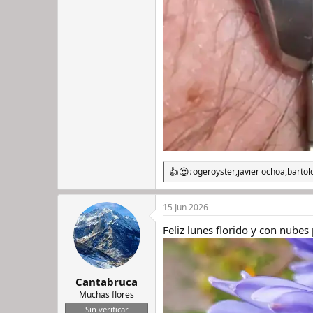
rogeroyster
,
javier ochoa
,
bartol
R
e
a
15 Jun 2026
c
c
Feliz lunes florido y con nubes 
i
o
n
e
s
Cantabruca
:
Muchas flores
Sin verificar