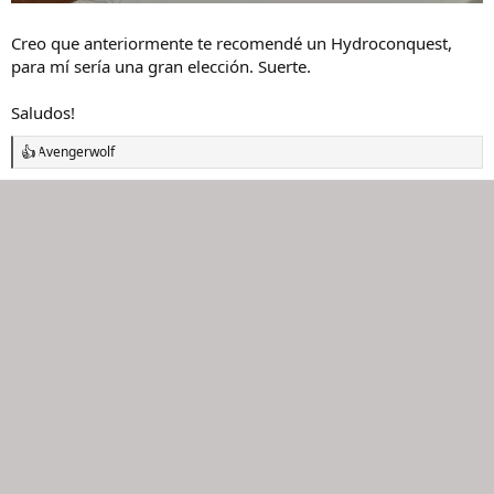
Creo que anteriormente te recomendé un Hydroconquest,
para mí sería una gran elección. Suerte.
Saludos!
Avengerwolf
R
e
a
c
c
i
o
n
e
s
: