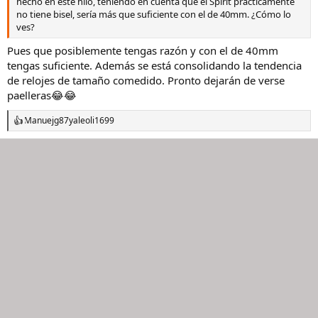
hecho en este hilo, teniendo en cuenta que el Spirit prácticamente
o
no tiene bisel, sería más que suficiente con el de 40mm. ¿Cómo lo
ves?
Pues que posiblemente tengas razón y con el de 40mm
tengas suficiente. Además se está consolidando la tendencia
de relojes de tamaño comedido. Pronto dejarán de verse
paelleras😂😂
Manuejg87
y
aleoli1699
R
e
a
c
c
i
o
n
e
s
: