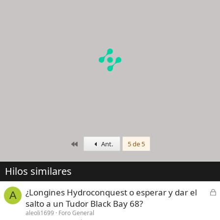
Primero
Ant.
5 de 5
Hilos similares
C
¿Longines Hydroconquest o esperar y dar el
A
e
salto a un Tudor Black Bay 68?
r
aleoli1699
Foro General