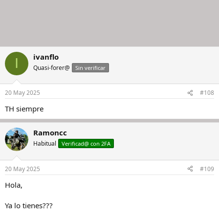
ivanflo
I
Quasi-forer@
Sin verificar
20 May 2025
#108
TH siempre
Ramoncc
Habitual
Verificad@ con 2FA
20 May 2025
#109
Hola,
Ya lo tienes???