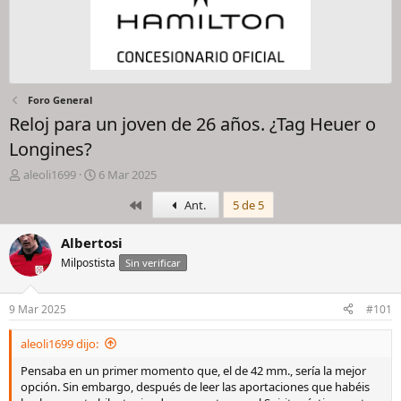
Foro General
Reloj para un joven de 26 años. ¿Tag Heuer o
Longines?
I
F
aleoli1699
6 Mar 2025
n
e
Primero
Ant.
5 de 5
i
c
c
h
i
a
Albertosi
a
d
Milpostista
Sin verificar
d
e
o
i
r
n
9 Mar 2025
#101
d
i
e
c
aleoli1699 dijo:
l
i
h
o
Pensaba en un primer momento que, el de 42 mm., sería la mejor
i
opción. Sin embargo, después de leer las aportaciones que habéis
l