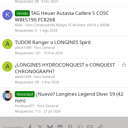
r
Respuestas
88
8 Dic 2025
a
TAG Heuer Autavia Calibre 5 COSC
d
Vendo
K
WBE5190.FC8268
o
Kiver
Foro Compraventa Relojes FCvR entre 1001€ y 4000€
Respuestas
0
1 Ago 2026
TUDOR Ranger o LONGINES Spirit
A
aleoli1699
Foro General
Respuestas
101
10 Ene 2026
C
¿LONGINES HYDROCONQUEST o CONQUEST
A
e
CHRONOGRAPH?
r
aleoli1699
Foro General
r
Respuestas
59
3 Ene 2026
a
¿Nuevo? Longines Legend Diver 59 (42
d
Novedad
mm)
o
Ferdinand71
Foro General
Respuestas
112
27 Jul 2026
Facebook
X
Bluesky
LinkedIn
Pinterest
WhatsApp
Email
Enlace
Compartir: