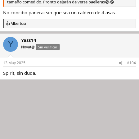
tamaño comedido. Pronto dejarán de verse paelleras😂😂
No concibo panerai sin que sea un caldero de 4 asas…
Albertosi
R
e
a
Yass14
c
Y
c
Novat@
Sin verificar
i
o
n
13 May 2025
#104
e
s
Spirit, sin duda.
: