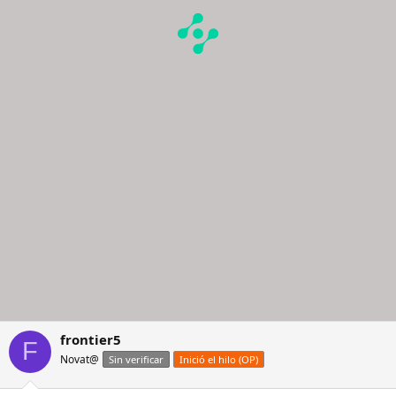
frontier5
F
Novat@
Sin verificar
Inició el hilo (OP)