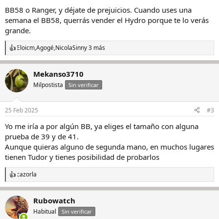
BB58 o Ranger, y déjate de prejuicios. Cuando uses una
semana el BB58, querrás vender el Hydro porque te lo verás
grande.
Eloicm
,
Agogé
,
NicolaSinn
y 3 más
R
e
a
Mekanso3710
c
c
Milpostista
Sin verificar
i
o
n
25 Feb 2025
#3
e
s
Yo me iría a por algún BB, ya eliges el tamaño con alguna
:
prueba de 39 y de 41.
Aunque quieras alguno de segunda mano, en muchos lugares
tienen Tudor y tienes posibilidad de probarlos
cazorla
R
e
a
Rubowatch
c
c
Habitual
Sin verificar
i