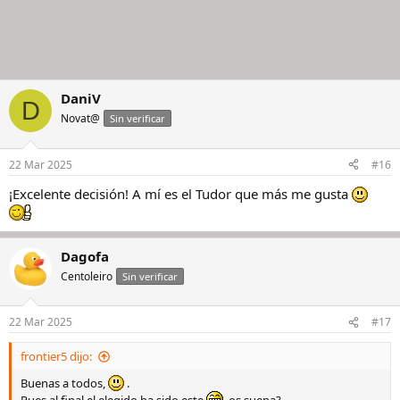
DaniV
D
Novat@
Sin verificar
22 Mar 2025
#16
¡Excelente decisión! A mí es el Tudor que más me gusta
Dagofa
Centoleiro
Sin verificar
22 Mar 2025
#17
frontier5 dijo:
Buenas a todos,
.