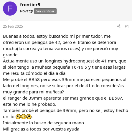
i
c
frontier5
F
c
h
Novat@
Sin verificar
i
a
a
d
d
e
25 Feb 2025
#1
o
i
r
n
Buenas a todos, estoy buscando mi primer tudor, me
d
i
ofrecieron un pelagos de 42, pero el titanio se deteriora
e
c
mucho(la correa ya tenia varios roces) y me pareció muy
l
i
grande.
h
o
Actualmente uso un longines hydroconquest de 41 mm, que
i
si bien tengo la muñeca pequeña 16-16.5 y tiene asas largas
l
o
me resulta cómodo el día a día.
Me probé el BB58 pero esos 39mm me parecen pequeños al
lado del longines, no se si tirar por el de 41 o lo consideráis
muy grande para mi muñeca?
el ranger de 39mm aparenta ser mas grande que el BB58?,
este no me lo he probado.
También probé el pelagos de 39mm, pero no se , estoy hecho
un lío
.
Inicialmente lo busco de segunda mano.
Mil gracias a todos por vuestra ayuda