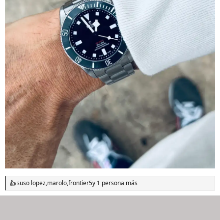
suso lopez
,
marolo
,
frontier5
y 1 persona más
R
e
a
c
c