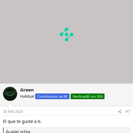
i
o
n
e
s
:
Green
Habitual
Contribuidor de RE
Verificad@ con 2FA
26 Feb 2025
#7
El que te guste a ti.
javier ochoa