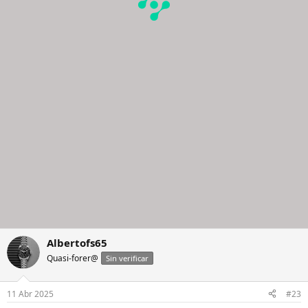
Albertofs65
Quasi-forer@
Sin verificar
11 Abr 2025
#23