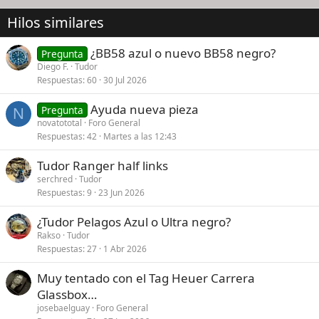
Hilos similares
¿BB58 azul o nuevo BB58 negro?
Pregunta
Diego F.
Tudor
Respuestas
60
30 Jul 2026
Ayuda nueva pieza
Pregunta
N
novatototal
Foro General
Respuestas
42
Martes a las 12:43
Tudor Ranger half links
serchred
Tudor
Respuestas
9
23 Jun 2026
¿Tudor Pelagos Azul o Ultra negro?
Rakso
Tudor
Respuestas
27
1 Abr 2026
Muy tentado con el Tag Heuer Carrera
Glassbox…
josebaelguay
Foro General