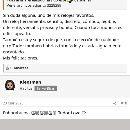
Pues al final el elegido ha sido este
, os suena?
Ver el archivos adjunto 3228289
Sin duda alguna, uno de mis relojes favoritos.
Un reloj herramienta, sencillo, discreto, cómodo, legible,
diferente, versátil, preciso y bonito. Cuando toca muñeca es
difícil apearlo.
También estoy seguro de que, con la elección de cualquier
otro Tudor también habrías triunfado y estarías igualmente
encantado.
Mis felicitaciones.
LCamarasa
R
e
a
Kleosman
c
Habitual
c
Sin verificar
i
o
n
23 Mar 2025
#18
e
s
Enhorabuena 👏🏼👏🏼👏🏼 Tudor Love 💘
: