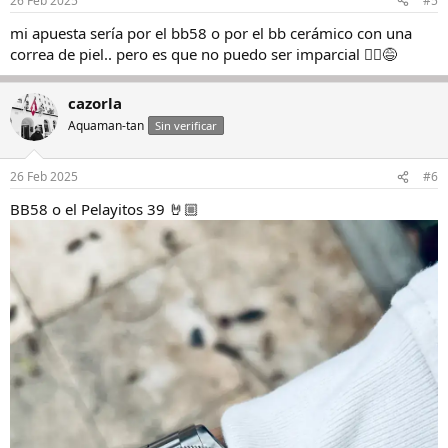
26 Feb 2025
#5
mi apuesta sería por el bb58 o por el bb cerámico con una
correa de piel.. pero es que no puedo ser imparcial 🙂‍↕😅
cazorla
Aquaman-tan
Sin verificar
26 Feb 2025
#6
BB58 o el Pelayitos 39 🤘🏼