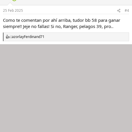
o
n
25 Feb 2025
#4
e
s
Como te comentan por ahí arriba, tudor bb 58 para ganar
:
siempre!! Jeje no fallas! Si no, Ranger, pelagos 39, pro..
cazorla
y
Ferdinand71
R
e
a
c
c
i
o
n
e
s
: