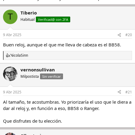
Tiberio
T
Habitual
Verificad@ con 2FA
9 Abr 2025
#20
Buen reloj, aunque el que me lleva de cabeza es el BB58.
NicolaSinn
R
e
a
vernonsullivan
c
Milpostista
c
Sin verificar
i
o
n
9 Abr 2025
#21
e
s
Al tamaño, te acostumbras. Yo priorizaría el uso que le diera a
:
dar al reloj y, en función a eso, BB58 o Ranger.
Que disfrutes de tu elección.