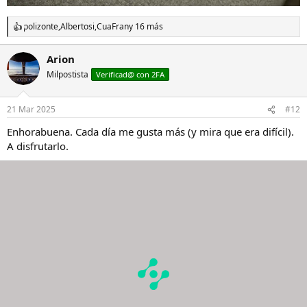
polizonte
,
Albertosi
,
CuaFran
y 16 más
R
e
a
Arion
c
Milpostista
c
Verificad@ con 2FA
i
o
n
21 Mar 2025
#12
e
s
Enhorabuena. Cada día me gusta más (y mira que era difícil).
:
A disfrutarlo.