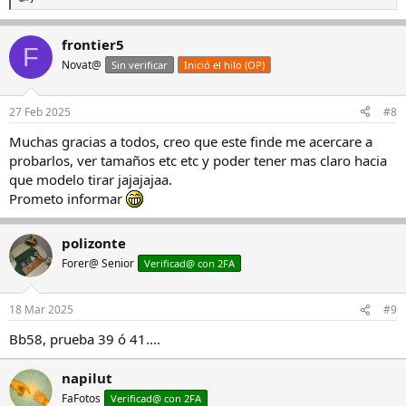
R
e
a
frontier5
c
F
c
Novat@
Sin verificar
Inició el hilo (OP)
i
o
n
27 Feb 2025
#8
e
s
Muchas gracias a todos, creo que este finde me acercare a
:
probarlos, ver tamaños etc etc y poder tener mas claro hacia
que modelo tirar jajajajaa.
Prometo informar
polizonte
Forer@ Senior
Verificad@ con 2FA
18 Mar 2025
#9
Bb58, prueba 39 ó 41....
napilut
FaFotos
Verificad@ con 2FA