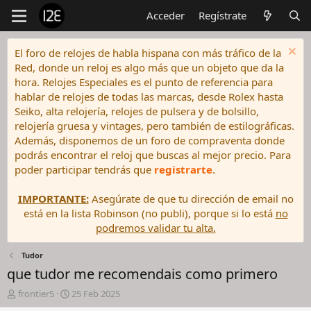
Acceder
Regístrate
El foro de relojes de habla hispana con más tráfico de la
Red, donde un reloj es algo más que un objeto que da la
hora. Relojes Especiales es el punto de referencia para
hablar de relojes de todas las marcas, desde Rolex hasta
Seiko, alta relojería, relojes de pulsera y de bolsillo,
relojería gruesa y vintages, pero también de estilográficas.
Además, disponemos de un foro de compraventa donde
podrás encontrar el reloj que buscas al mejor precio. Para
poder participar tendrás que
registrarte
.
IMPORTANTE:
Asegúrate de que tu dirección de email no
está en la lista Robinson (no publi), porque si lo está
no
podremos validar tu alta.
Tudor
que tudor me recomendais como primero
I
F
frontier5
25 Feb 2025
n
e