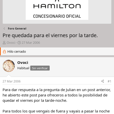
Foro General
Pre quedada para el viernes por la tarde.
I
F
Ovoci
27 Mar 2006
n
e
i
Hilo cerrado
c
c
h
i
a
Ovoci
a
d
Habitual
Sin verificar
d
e
o
i
r
n
27 Mar 2006
#1
d
i
e
c
Para dar respuesta a la pregunta de Julian en un post anterior,
l
i
he abierto este post para ofreceros a todos la posibilidad de
h
o
quedar el viernes por la tarde-noche.
i
l
Para todos los que vengais de fuera y vayais a pasar la noche
o