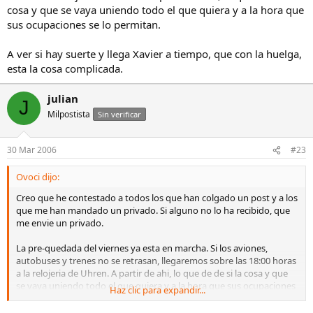
cosa y que se vaya uniendo todo el que quiera y a la hora que
sus ocupaciones se lo permitan.
A ver si hay suerte y llega Xavier a tiempo, que con la huelga,
esta la cosa complicada.
julian
J
Milpostista
Sin verificar
30 Mar 2006
#23
Ovoci dijo:
Creo que he contestado a todos los que han colgado un post y a los
que me han mandado un privado. Si alguno no lo ha recibido, que
me envie un privado.
La pre-quedada del viernes ya esta en marcha. Si los aviones,
autobuses y trenes no se retrasan, llegaremos sobre las 18:00 horas
a la relojeria de Uhren. A partir de ahi, lo que de de si la cosa y que
se vaya uniendo todo el que quiera y a la hora que sus ocupaciones
Haz clic para expandir...
se lo permitan.