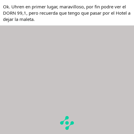
A ver si hay suerte y llega Xavier a tiempo, que con la huelga, esta la
Ok. Uhren en primer lugar, maravilloso, por fin podre ver el
cosa complicada.
DORN 99,1, pero recuerda que tengo que pasar por el Hotel a
dejar la maleta.