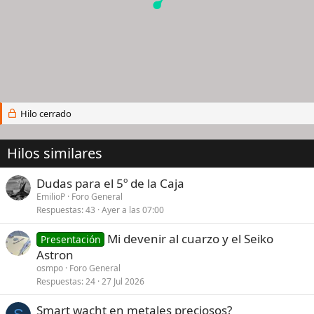
Hilo cerrado
Hilos similares
Dudas para el 5º de la Caja
EmilioP
Foro General
Respuestas
43
Ayer a las 07:00
Mi devenir al cuarzo y el Seiko
Presentación
Astron
osmpo
Foro General
Respuestas
24
27 Jul 2026
Smart wacht en metales preciosos?