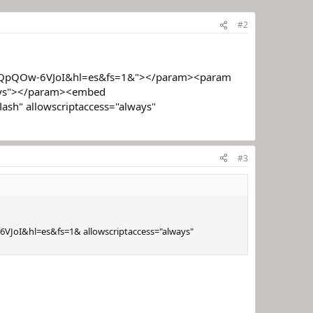
#2
/v/QpQOw-6VJoI&hl=es&fs=1&"></param><param
ways"></param><embed
sh" allowscriptaccess="always"
#3
VJoI&hl=es&fs=1& allowscriptaccess="always"