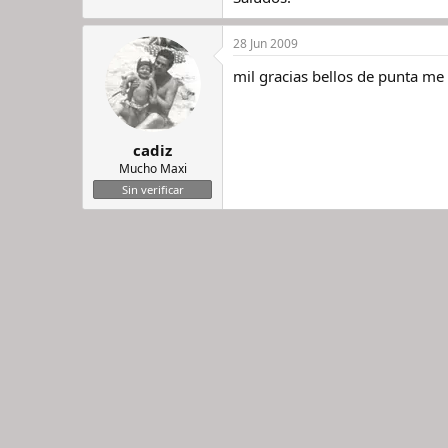
28 Jun 2009
mil gracias bellos de punta me
cadiz
Mucho Maxi
Sin verificar