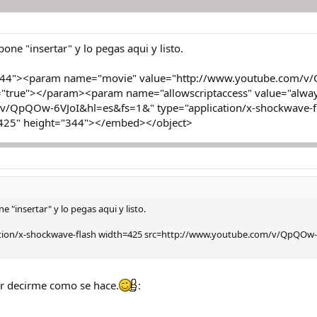
one "insertar" y lo pegas aqui y listo.
="344"><param name="movie" value="http://www.youtube.com
e="true"></param><param name="allowscriptaccess" value="al
v/QpQOw-6VJoI&hl=es&fs=1&" type="application/x-shockwave-fla
="425" height="344"></embed></object>
 "insertar" y lo pegas aqui y listo.
tion/x-shockwave-flash width=425 src=http://www.youtube.com/v/QpQOw-6
or decirme como se hace.
: