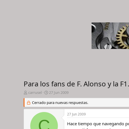
Para los fans de F. Alonso y la F1
I
F
carrusel
27 Jun 2009
n
e
i
Cerrado para nuevas respuestas.
c
c
h
i
a
27 Jun 2009
a
d
C
d
e
Hace tiempo que navegando por
o
i