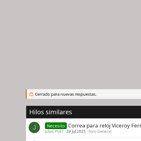
Cerrado para nuevas respuestas.
Hilos similares
Correa para reloj Viceroy Fe
Necesito
J
JulioCPS87
29 Jul 2025
Foro General