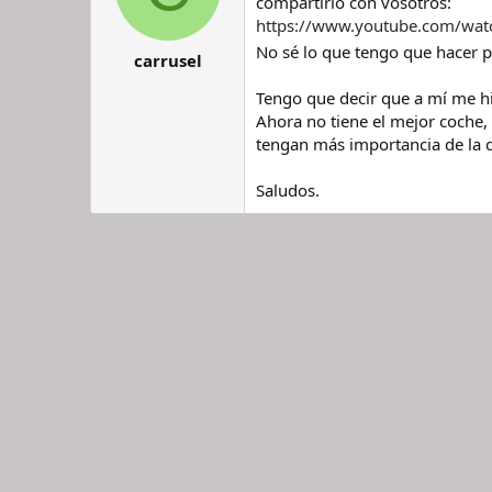
compartirlo con vosotros:
r
n
https://www.youtube.com/wat
d
i
No sé lo que tengo que hacer p
e
c
carrusel
l
i
h
o
Tengo que decir que a mí me hiz
i
Ahora no tiene el mejor coche,
l
tengan más importancia de la q
o
Saludos.