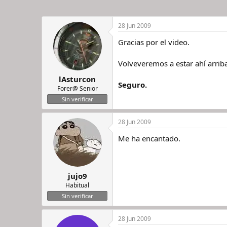
28 Jun 2009
Gracias por el video.
Volveveremos a estar ahí arrib
lAsturcon
Seguro.
Forer@ Senior
Sin verificar
28 Jun 2009
Me ha encantado.
jujo9
Habitual
Sin verificar
28 Jun 2009