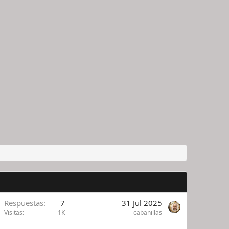
Respuestas
7
31 Jul 2025
Visitas
1K
cabanillas