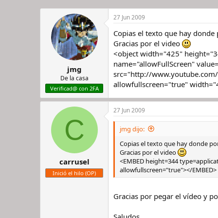
27 Jun 2009
Copias el texto que hay donde p
Gracias por el video
<object width="425" height
name="allowFullScreen" valu
jmg
src="http://www.youtube.com/
De la casa
allowfullscreen="true" width
Verificad@ con 2FA
27 Jun 2009
C
jmg dijo:
Copias el texto que hay donde pone
Gracias por el video
<EMBED height=344 type=applica
carrusel
allowfullscreen="true"></EMBED>
Inició el hilo (OP)
Gracias por pegar el vídeo y p
Saludos.