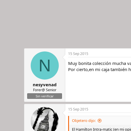
15 Sep 2015
N
Muy bonita colección mucha va
Por cierto,en mi caja también
nesyvenad
Forer@ Senior
Sin verificar
15 Sep 2015
Objetero dijo:
El Hamilton Intra-matic (en mi o