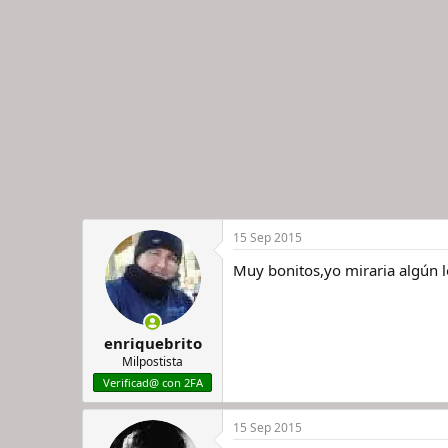
15 Sep 2015
Muy bonitos,yo miraria algún l
enriquebrito
Milpostista
Verificad@ con 2FA
15 Sep 2015