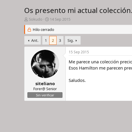
Os presento mi actual colección.
I
F
Sokudo
14 Sep 2015
n
e
i
Hilo cerrado
c
c
h
i
a
Ant.
1
2
3
Sig.
a
d
d
e
15 Sep 2015
o
i
r
n
Me parece una colección precio
d
i
Esos Hamilton me parecen prec
e
c
l
i
Saludos.
h
o
siteliano
i
Forer@ Senior
l
Sin verificar
o