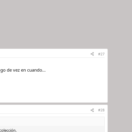
#27
go de vez en cuando...
#28
colección.