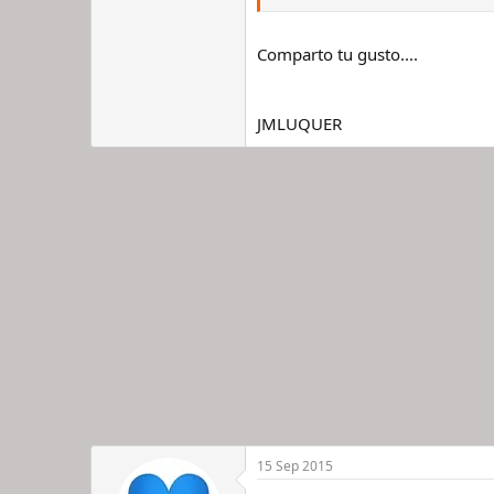
Vendería:
El primer Citizen (el puesto de pil
Mako/SKX: Me quedaría con el SK
Comparto tu gusto....
Seiko Military
Y pagaría el Kentex con esas entr
JMLUQUER
Ala, la que he liado en un momento
15 Sep 2015