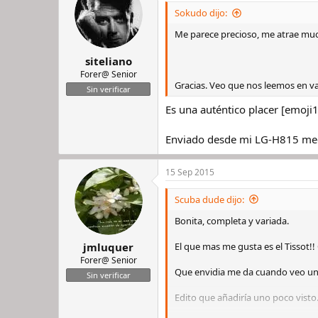
Sokudo dijo:
Me parece precioso, me atrae muc
siteliano
Forer@ Senior
Gracias. Veo que nos leemos en var
Sin verificar
Es una auténtico placer [emoji1
Enviado desde mi LG-H815 med
15 Sep 2015
Scuba dude dijo:
Bonita, completa y variada.
El que mas me gusta es el Tissot!! 
jmluquer
Forer@ Senior
Que envidia me da cuando veo una 
Sin verificar
Edito que añadiría uno poco visto