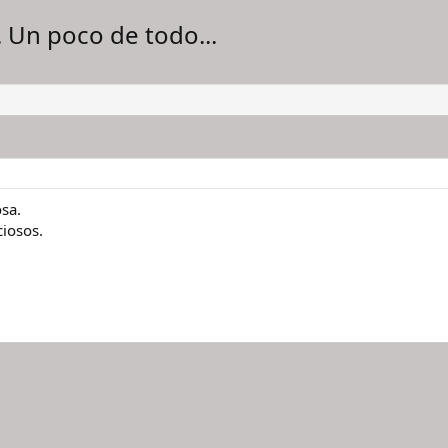
 Un poco de todo...
sa.
iosos.