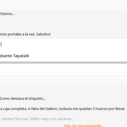
hísimo...
ios portales a la vez. Saludos!
]
iante Tapatalk
Como destaca el chiquitín...
caja completa. A falta del Galeno, todavía me quedan 2 huecos por llenar.
.. Kentex Skyman. 300€ y algo con aduanas.
Haz clic para expandir...