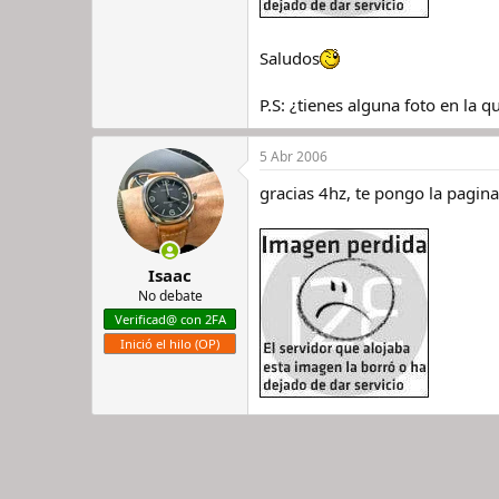
Saludos
P.S: ¿tienes alguna foto en la 
5 Abr 2006
gracias 4hz, te pongo la pagina
Isaac
No debate
Verificad@ con 2FA
Inició el hilo (OP)