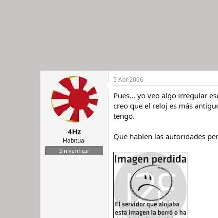
5 Abr 2006
Pues... yo veo algo irregular e
creo que el reloj es más antigu
tengo.
4Hz
Que hablen las autoridades per
Habitual
Sin verificar