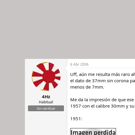
6 Abr 2006
Uff, aún me resulta más raro a
el dato de 37mm sin corona par
menos de 7mm.
4Hz
Me da la impresión de que ese 
Habitual
1957 con el calibre 30mm y su
Sin verificar
1951: