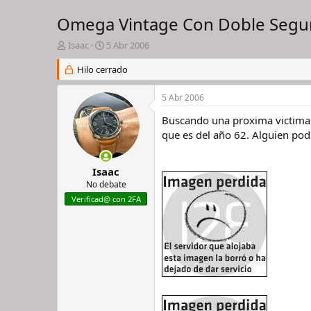
Omega Vintage Con Doble Seg
I
F
Isaac
5 Abr 2006
n
e
i
Hilo cerrado
c
c
h
i
a
5 Abr 2006
a
d
d
e
Buscando una proxima victima 
o
i
que es del año 62. Alguien pod
r
n
d
i
e
c
Isaac
l
i
No debate
h
o
Verificad@ con 2FA
i
l
o