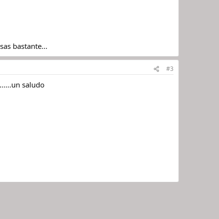
sas bastante...
#3
.....un saludo