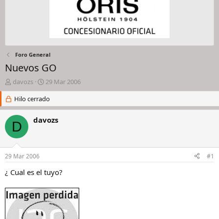
Foro General
Nuevos GO
I
F
davozs
29 Mar 2006
n
e
i
Hilo cerrado
c
c
h
i
a
davozs
D
a
d
d
e
o
i
r
n
29 Mar 2006
#1
d
i
e
c
¿ Cual es el tuyo?
l
i
h
o
i
l
o