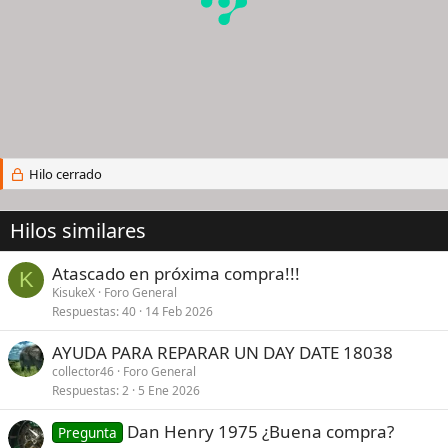
Hilo cerrado
Hilos similares
Atascado en próxima compra!!!
K
KisukeX
Foro General
Respuestas
40
14 Feb 2026
AYUDA PARA REPARAR UN DAY DATE 18038
collector46
Foro General
Respuestas
2
5 Ene 2026
Dan Henry 1975 ¿Buena compra?
Pregunta