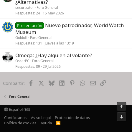
¿Alternativas?
securizator
Foro General
Respuestas
24
15 May 2026
Nuevo patrocinador, World Watch
Presentación
Museum
Goldoff
Foro General
Respuestas
131
Jueves a las 13:19
Omega: ¿Hay alguien al volante?
OscarPC
Foro General
Respuestas
89
29 Jul 2026
Facebook
X
Bluesky
LinkedIn
Pinterest
WhatsApp
Email
Enlace
Compartir:
Foro General
Arrib
Español (ES)
Pie
Contáctanos
Aviso Legal
Protección de datos
Política de cookies
Ayuda
R
S
S