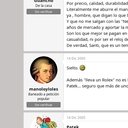
Guancho
Por precio, calidad, durabilida
De la casa
Literalmente me aburre el mani
Sin verificar
ya , hombre, que digan lo que l
Y que no me salgan con las "Ne
años de mercado y aportar la m
Son los que mejor se pagan en 
casualidad, ni por ser el reloj 
De verdad, Santi, que es un te
14 Dic 2005
Sielto.
Además "lleva un Rolex" no es 
Patek... seguro que más de uno
manoloyloles
Baneado a petición
popular
Sin verificar
14 Dic 2005
Patek