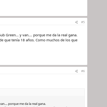
#5
b Green... y van.... porque me da la real gana.
esde que tenía 18 años. Como muchos de los que
#6
an.... porque me da la real gana.