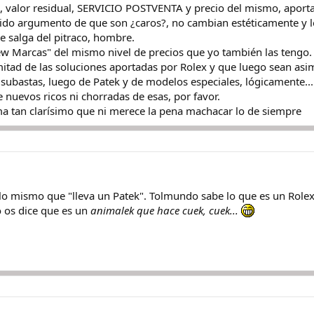
d, valor residual, SERVICIO POSTVENTA y precio del mismo, aportac
do argumento de que son ¿caros?, no cambian estéticamente y los 
e salga del pitraco, hombre.
w Marcas" del mismo nivel de precios que yo también las tengo.
itad de las soluciones aportadas por Rolex y que luego sean asim
subastas, luego de Patek y de modelos especiales, lógicamente...
de nuevos ricos ni chorradas de esas, por favor.
ma tan clarísimo que ni merece la pena machacar lo de siempre
lo mismo que "lleva un Patek". Tolmundo sabe lo que es un Rolex..
 os dice que es un
animalek que hace cuek, cuek...