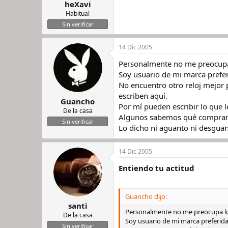
heXavi
Habitual
Sin verificar
14 Dic 2005
Personalmente no me preocup
Soy usuario de mi marca prefer
No encuentro otro reloj mejor 
escriben aquí.
Guancho
Por mí pueden escribir lo que l
De la casa
Algunos sabemos qué compram
Sin verificar
Lo dicho ni aguanto ni desguan
14 Dic 2005
Entiendo tu actitud
Guancho dijo:
santi
Personalmente no me preocupa l
De la casa
Soy usuario de mi marca preferida 
Sin verificar