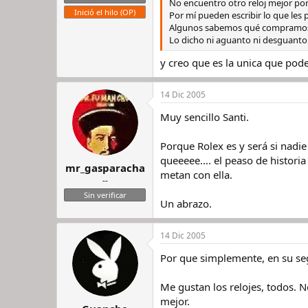
No encuentro otro reloj mejor por
Inició el hilo (OP)
Por mí pueden escribir lo que les p
Algunos sabemos qué compramos 
Lo dicho ni aguanto ni desguanto 
y creo que es la unica que pod
14 Dic 2005
Muy sencillo Santi.
Porque Rolex es y será si nadie
queeeee.... el peaso de historia
mr_gasparacha
metan con ella.
--
Sin verificar
Un abrazo.
14 Dic 2005
Por que simplemente, en su se
Me gustan los relojes, todos. 
mejor.