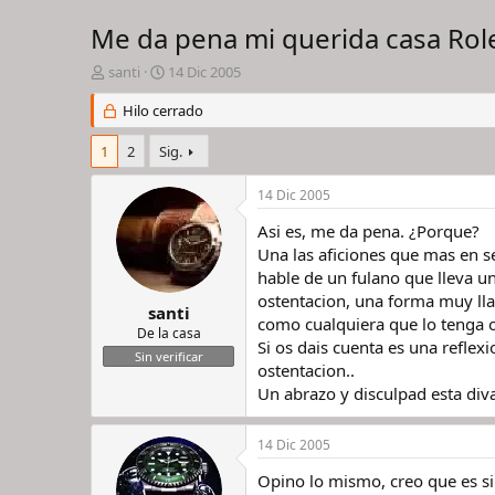
Me da pena mi querida casa Rol
I
F
santi
14 Dic 2005
n
e
i
Hilo cerrado
c
c
h
i
a
1
2
Sig.
a
d
d
e
14 Dic 2005
o
i
r
n
Asi es, me da pena. ¿Porque?
d
i
Una las aficiones que mas en s
e
c
hable de un fulano que lleva un
l
i
ostentacion, una forma muy lla
h
o
santi
como cualquiera que lo tenga o
i
De la casa
Si os dais cuenta es una refle
l
Sin verificar
o
ostentacion..
Un abrazo y disculpad esta di
14 Dic 2005
Opino lo mismo, creo que es si