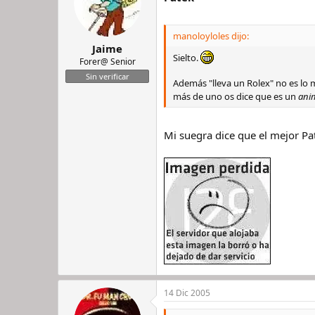
manoloyloles dijo:
Jaime
Sielto.
Forer@ Senior
Sin verificar
Además "lleva un Rolex" no es lo m
más de uno os dice que es un
anim
Mi suegra dice que el mejor Pa
14 Dic 2005