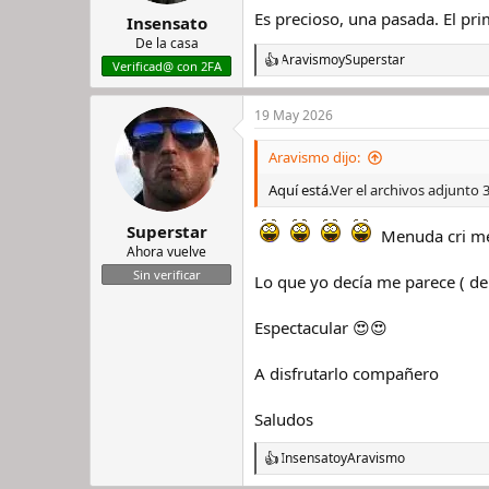
s
Es precioso, una pasada. El pr
Insensato
:
De la casa
Aravismo
y
Superstar
R
Verificad@ con 2FA
e
a
19 May 2026
c
c
i
Aravismo dijo:
o
n
Aquí está.
Ver el archivos adjunto
e
s
Superstar
Menuda cri me
:
Ahora vuelve
Sin verificar
Lo que yo decía me parece ( de
Espectacular 😍😍
A disfrutarlo compañero
Saludos
Insensato
y
Aravismo
R
e