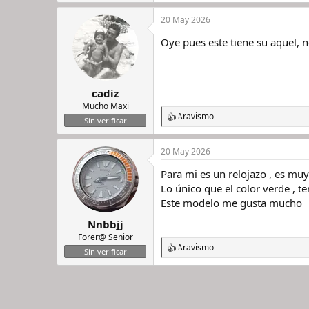
e
a
20 May 2026
c
c
Oye pues este tiene su aquel, no
i
o
n
e
s
cadiz
:
Mucho Maxi
Aravismo
R
Sin verificar
e
a
20 May 2026
c
c
Para mi es un relojazo , es muy
i
o
Lo único que el color verde , te
n
Este modelo me gusta mucho
e
s
Nnbbjj
:
Forer@ Senior
Aravismo
R
Sin verificar
e
a
c
c
i