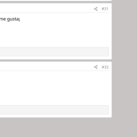
#31
 me gusta¡
#32