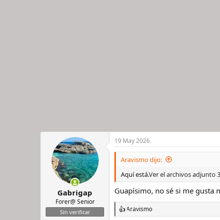
a
c
c
i
o
n
e
s
:
19 May 2026
Aravismo dijo:
Aquí está.
Ver el archivos adjunto
Guapísimo, no sé si me gusta m
Gabrigap
Forer@ Senior
Aravismo
R
Sin verificar