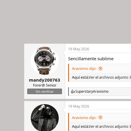
s
:
19 May 2026
Sencillamente sublime
Aravismo dijo:
Aquí está.
Ver el archivos adjunto
mandy200763
Forer@ Senior
Superstar
y
Aravismo
Sin verificar
R
e
a
19 May 2026
c
c
i
Aravismo dijo:
o
n
Aquí está.
Ver el archivos adjunto
e