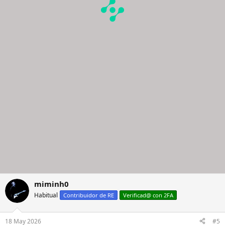
miminh0
Habitual
Contribuidor de RE
Verificad@ con 2FA
18 May 2026
#5