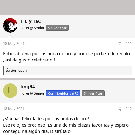
TiC y TaC
Forer@ Senior
Sin verificar
18 May 2026
#11
Enhorabuena por las boda de oro y por ese pedazo de regalo
, así da gusto celebrarlo !
Gomosan
R
e
a
lmg64
c
L
c
Forer@ Senior
Contribuidor de RE
Sin verificar
i
o
n
18 May 2026
#12
e
s
¡Muchas felicidades por las bodas de oro!
:
Ese reloj es precioso. Es una de mis piezas favoritas y espero
conseguirla algún día. Disfrútalo