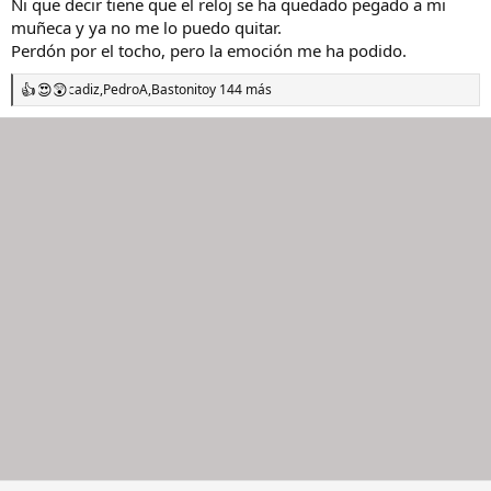
Ni que decir tiene que el reloj se ha quedado pegado a mi
muñeca y ya no me lo puedo quitar.
Perdón por el tocho, pero la emoción me ha podido.
cadiz
,
PedroA
,
Bastonito
y 144 más
R
e
a
c
c
i
o
n
e
s
: