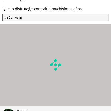
Que lo disfrute(i)s con salud muchísimos años.
Gomosan
R
e
a
c
c
i
o
n
e
s
: