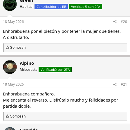
Green
Habitual
Contribuidor de RE
Verificad@ con 2FA
18 May 2026
#20
Enhorabuena por el piezón y por tener la mujer que tienes.
A disfrutarlo.
Gomosan
R
e
a
Alpino
c
c
Milpostista
Verificad@ con 2FA
i
o
n
18 May 2026
#21
e
s
Enhorabuena compañero.
:
Me encanta el reverso. Disfrútalo mucho y felicidades por
partida doble.
Gomosan
R
e
a