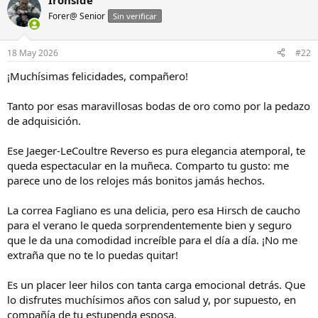
Ironside
c
Forer@ Senior
c
Sin verificar
i
o
n
18 May 2026
#22
e
s
¡Muchísimas felicidades, compañero!
:
Tanto por esas maravillosas bodas de oro como por la pedazo
de adquisición.
Ese Jaeger-LeCoultre Reverso es pura elegancia atemporal, te
queda espectacular en la muñeca. Comparto tu gusto: me
parece uno de los relojes más bonitos jamás hechos.
La correa Fagliano es una delicia, pero esa Hirsch de caucho
para el verano le queda sorprendentemente bien y seguro
que le da una comodidad increíble para el día a día. ¡No me
extraña que no te lo puedas quitar!
Es un placer leer hilos con tanta carga emocional detrás. Que
lo disfrutes muchísimos años con salud y, por supuesto, en
compañía de tu estupenda esposa.