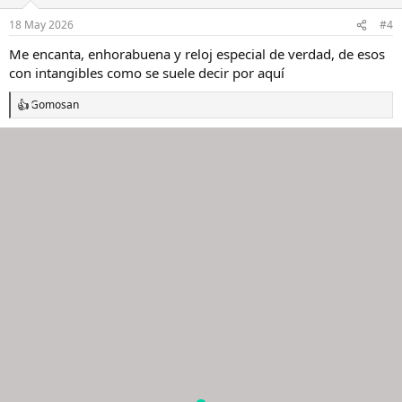
o
n
18 May 2026
#4
e
s
Me encanta, enhorabuena y reloj especial de verdad, de esos
:
con intangibles como se suele decir por aquí
Gomosan
R
e
a
c
c
i
o
n
e
s
: