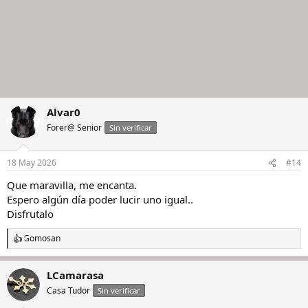
Alvar0
Forer@ Senior
Sin verificar
18 May 2026
#14
Que maravilla, me encanta.
Espero algún día poder lucir uno igual..
Disfrutalo
Gomosan
R
e
a
LCamarasa
c
c
Casa Tudor
Sin verificar
i