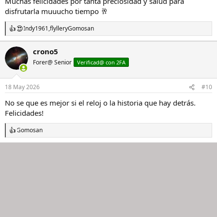
Muchas felicidades por tanta preciosidad y salud para
disfrutarla muuucho tiempo 🥂
Indy1961
,
flyller
y
Gomosan
R
e
a
crono5
c
Forer@ Senior
c
Verificad@ con 2FA
i
o
n
18 May 2026
#10
e
s
No se que es mejor si el reloj o la historia que hay detrás.
:
Felicidades!
Gomosan
R
e
a
c
c
i
o
n
e
s
: