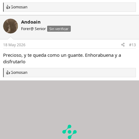
Gomosan
R
e
a
Andoain
c
Forer@ Senior
c
Sin verificar
i
o
n
18 May 2026
#13
e
s
Precioso, y te queda como un guante. Enhorabuena y a
:
disfrutarlo
Gomosan
R
e
a
c
c
i
o
n
e
s
: