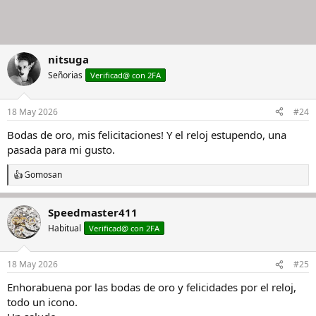
nitsuga
Señorias
Verificad@ con 2FA
18 May 2026
#24
Bodas de oro, mis felicitaciones! Y el reloj estupendo, una
pasada para mi gusto.
Gomosan
R
e
a
Speedmaster411
c
c
Habitual
Verificad@ con 2FA
i
o
n
18 May 2026
#25
e
s
Enhorabuena por las bodas de oro y felicidades por el reloj,
:
todo un icono.