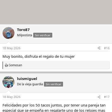
Toro87
Milpostista
Sin verificar
18 May 2026
#16
Muy bonito, disfruta el regalo de tu mujer
Gomosan
R
e
a
luismiguel
c
c
De la vieja guardia
Sin verificar
i
o
n
18 May 2026
#17
e
s
Felicidades por los 50 tacos juntos, por tener una pareja tan
:
especial que se empeña en regalarte uno de los relojes mas