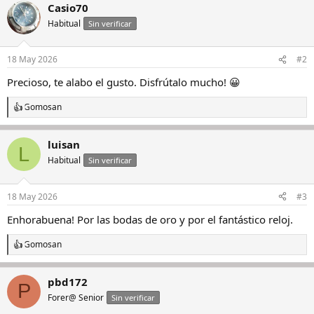
Casio70
Habitual
Sin verificar
18 May 2026
#2
Precioso, te alabo el gusto. Disfrútalo mucho! 😀
Gomosan
R
e
a
luisan
c
L
c
Habitual
Sin verificar
i
o
n
18 May 2026
#3
e
s
Enhorabuena! Por las bodas de oro y por el fantástico reloj.
:
Gomosan
R
e
a
pbd172
c
P
c
Forer@ Senior
Sin verificar
i