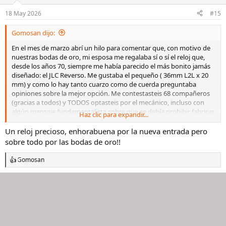
o
n
18 May 2026
#15
e
s
Gomosan dijo:
:
En el mes de marzo abrí un hilo para comentar que, con motivo de
nuestras bodas de oro, mi esposa me regalaba sí o sí el reloj que,
desde los años 70, siempre me había parecido el más bonito jamás
diseñado: el JLC Reverso. Me gustaba el pequeño ( 36mm L2L x 20
mm) y como lo hay tanto cuarzo como de cuerda preguntaba
opiniones sobre la mejor opción. Me contestasteis 68 compañeros
(gracias a todos) y TODOS optasteis por el mecánico, incluso con
algún mensaje fundamentalista sobre que se debía prohibir fabricar
Haz clic para expandir...
ese reloj con cuarzo. Fui a la tienda de JLC en Madrid para probarme
el reloj pero incluso para mí, que soy de relojes pequeños, me
Un reloj precioso, enhorabuena por la nueva entrada pero
pareció muy pequeño: solo son 20 mm de ancho. De manera que
sobre todo por las bodas de oro!!
me probé el siguiente tamaño (40 mm L2L). Perfecto. Y ese fue el
que mi esposa me regaló. En la tienda de JLC, cuando fui a
Gomosan
R
recogerlo, al saber que era un regalo por las bodas de oro tuvieron
e
el detalle de regalarnos una botella de champagne francés y un
a
tarjetón de felicitación muy emotivo y escrito a mano con una
c
caligrafía exquisita (gracias a todo el personal de la tienda). Aquí van
c
las fotos:
i
o
n
Ver el archivos adjunto 3496332