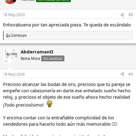
18 May 2026
#8
Enhorabuena por tan apreciada pieza. Te queda de escándalo
Gomosan
R
e
a
AbderramanII
c
c
Reina Mora
Sin verificar
i
o
n
18 May 2026
#9
e
s
Precioso alcanzar las bodas de oro, precioso que tu pareja se
:
empeñe con cabezonería en darte ese anhelado sueño hecho
reloj, y precioso el objeto de ese sueño ahora hecho realidad
¡Todo preciosísimo!
Y encima contar con la entrañable complicidad de los
vendedores para hacerlo todo aún más memorable 👌🏼