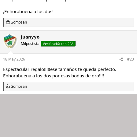
¡Enhorabuena a los dos!
Gomosan
R
e
a
juanyyo
c
Milpostista
c
Verificad@ con 2FA
i
o
n
18 May 2026
#23
e
s
Espectacular regalo!!!!!ese tamaños te queda perfecto.
:
Enhorabuena a los dos por esas bodas de oro!!!!
Gomosan
R
e
a
c
c
i
o
n
e
s