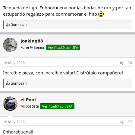
Te queda de lujo. Enhorabuena por las bodas de oro y por tan
estupendo regalazo para conmemorar el hito
Gomosan
R
e
a
Joaking88
c
c
Forer@ Senior
Verificad@ con 2FA
i
o
n
18 May 2026
#6
e
s
Increíble pieza, con increíble valor! Disfrútalo compañero!
:
Gomosan
R
e
a
el Pont
c
c
Milpostista
Verificad@ con 2FA
i
o
n
18 May 2026
#7
e
s
Enhorabuena!!
: