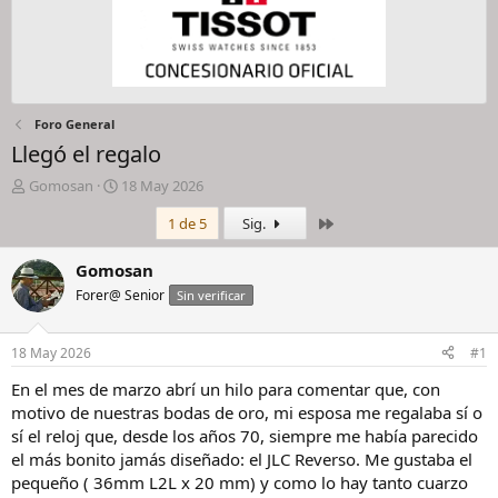
Foro General
Llegó el regalo
I
F
Gomosan
18 May 2026
n
e
Último
1 de 5
Sig.
i
c
c
h
i
a
Gomosan
a
d
Forer@ Senior
Sin verificar
d
e
o
i
r
n
18 May 2026
#1
d
i
e
c
En el mes de marzo abrí un hilo para comentar que, con
l
i
motivo de nuestras bodas de oro, mi esposa me regalaba sí o
h
o
sí el reloj que, desde los años 70, siempre me había parecido
i
el más bonito jamás diseñado: el JLC Reverso. Me gustaba el
l
pequeño ( 36mm L2L x 20 mm) y como lo hay tanto cuarzo
o