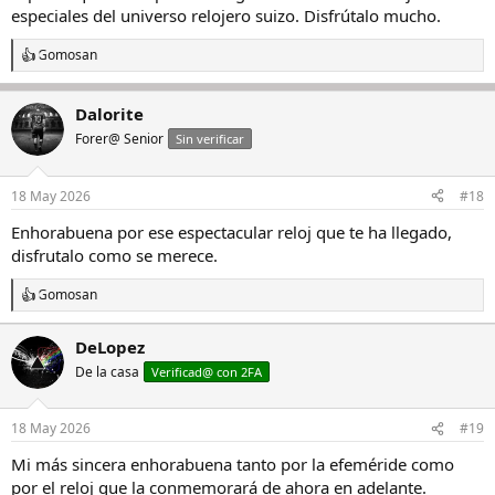
especiales del universo relojero suizo. Disfrútalo mucho.
Gomosan
R
e
a
Dalorite
c
c
Forer@ Senior
Sin verificar
i
o
n
18 May 2026
#18
e
s
Enhorabuena por ese espectacular reloj que te ha llegado,
:
disfrutalo como se merece.
Gomosan
R
e
a
DeLopez
c
De la casa
c
Verificad@ con 2FA
i
o
n
18 May 2026
#19
e
s
Mi más sincera enhorabuena tanto por la efeméride como
:
por el reloj que la conmemorará de ahora en adelante.